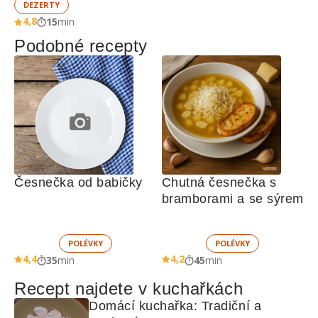
DEZERTY
4,8
15
min
Podobné recepty
Česnečka od babičky
Chutná česnečka s 
bramborami a se sýrem
POLÉVKY
POLÉVKY
4,4
4,2
35
min
45
min
Recept najdete v kuchařkách
Domácí kuchařka: Tradiční a 