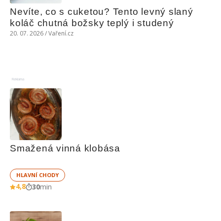
Nevíte, co s cuketou? Tento levný slaný 
koláč chutná božsky teplý i studený
20. 07. 2026 / Vaření.cz
Reklama
Smažená vinná klobása
HLAVNÍ CHODY
4,8
30
min