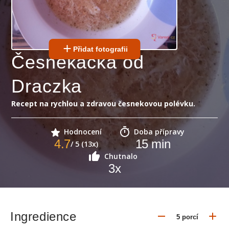
Přidat fotografii
Česnekačka od
Draczka
Recept na rychlou a zdravou česnekovou polévku.
Hodnocení
Doba přípravy
4.7
15
min
/ 5 (13x)
Chutnalo
3
x
Ingredience