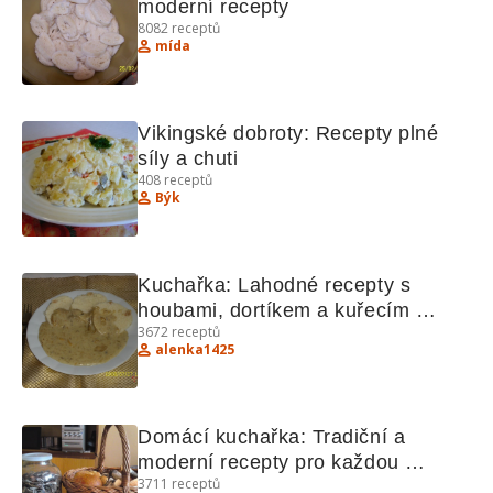
moderní recepty
8082
receptů
mída
Vikingské dobroty: Recepty plné 
síly a chuti
408
receptů
Býk
Kuchařka: Lahodné recepty s 
houbami, dortíkem a kuřecím 
3672
receptů
švejžužu
alenka1425
Domácí kuchařka: Tradiční a 
moderní recepty pro každou 
3711
receptů
příležitost