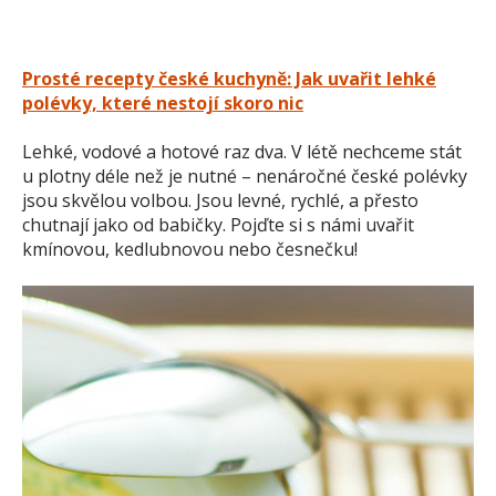
Prosté recepty české kuchyně: Jak uvařit lehké
polévky, které nestojí skoro nic
Lehké, vodové a hotové raz dva. V létě nechceme stát
u plotny déle než je nutné – nenáročné české polévky
jsou skvělou volbou. Jsou levné, rychlé, a přesto
chutnají jako od babičky. Pojďte si s námi uvařit
kmínovou, kedlubnovou nebo česnečku!