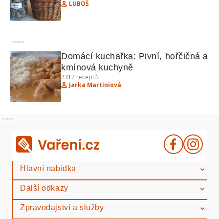
LUBOŠ
Reklama
Domácí kuchařka: Pivní, hořčičná a 
kmínová kuchyně
2312
receptů
Jarka Martiniová
Reklama
Hlavní nabídka
Další odkazy
Zpravodajství a služby