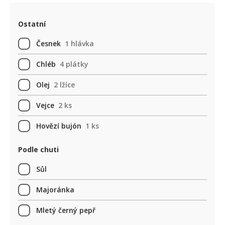
Ostatní
Česnek
1 hlávka
Chléb
4 plátky
Olej
2 lžíce
Vejce
2 ks
Hovězí bujón
1 ks
Podle chuti
Sůl
Majoránka
Mletý černý pepř