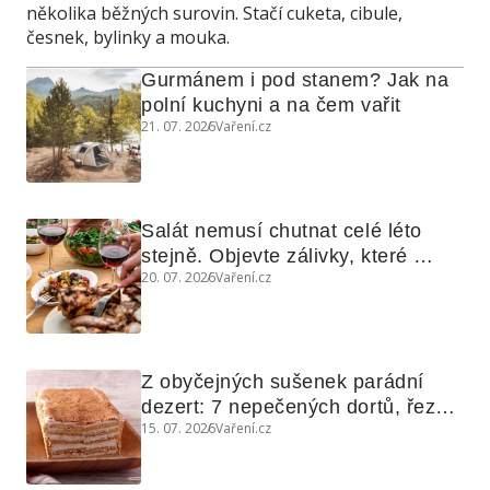
několika běžných surovin. Stačí cuketa, cibule,
česnek, bylinky a mouka.
Gurmánem i pod stanem? Jak na 
polní kuchyni a na čem vařit
21. 07. 2026
Vaření.cz
Salát nemusí chutnat celé léto 
stejně. Objevte zálivky, které 
20. 07. 2026
Vaření.cz
využijete i na maso, nudle nebo 
grilovanou zeleninu
Z obyčejných sušenek parádní 
dezert: 7 nepečených dortů, řezů 
15. 07. 2026
Vaření.cz
a koláčů