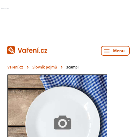
Reklama
Vaření.cz
Slovník pojmů
scampi