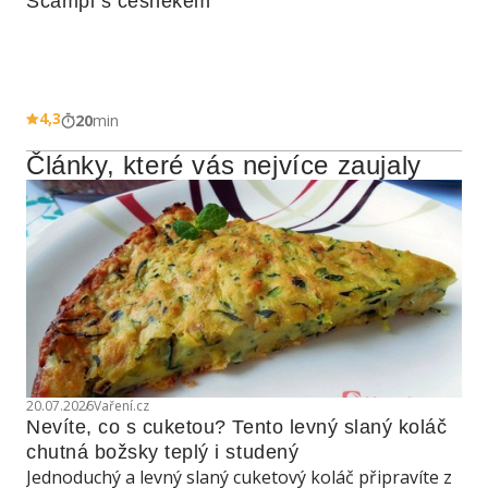
Scampi s česnekem
4,3
20
min
Články, které vás nejvíce zaujaly
20.07.2026
Vaření.cz
Nevíte, co s cuketou? Tento levný slaný koláč 
chutná božsky teplý i studený
Jednoduchý a levný slaný cuketový koláč připravíte z