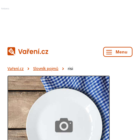
Reklama
Vaření.cz
Slovník pojmů
risi