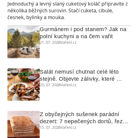
Jednoduchý a levný slaný cuketový koláč připravíte z
několika běžných surovin. Stačí cuketa, cibule,
česnek, bylinky a mouka.
Gurmánem i pod stanem? Jak na 
polní kuchyni a na čem vařit
21. 07. 2026
Vaření.cz
Salát nemusí chutnat celé léto 
stejně. Objevte zálivky, které 
20. 07. 2026
Vaření.cz
využijete i na maso, nudle nebo 
grilovanou zeleninu
Z obyčejných sušenek parádní 
dezert: 7 nepečených dortů, řezů 
15. 07. 2026
Vaření.cz
a koláčů