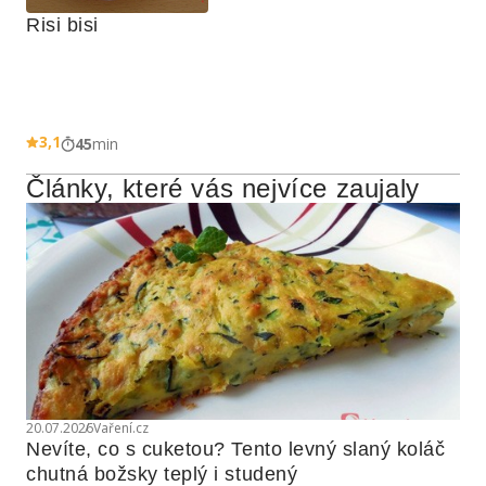
Risi bisi
3,1
45
min
Články, které vás nejvíce zaujaly
20.07.2026
Vaření.cz
Nevíte, co s cuketou? Tento levný slaný koláč 
chutná božsky teplý i studený