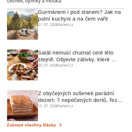
česnek, bylinky a mouka.
Gurmánem i pod stanem? Jak na 
polní kuchyni a na čem vařit
21. 07. 2026
Vaření.cz
Salát nemusí chutnat celé léto 
stejně. Objevte zálivky, které 
20. 07. 2026
Vaření.cz
využijete i na maso, nudle nebo 
grilovanou zeleninu
Z obyčejných sušenek parádní 
dezert: 7 nepečených dortů, řezů 
15. 07. 2026
Vaření.cz
a koláčů
Zobrazit všechny články