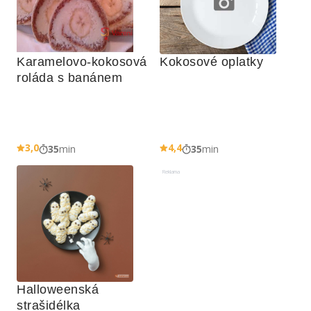
Karamelovo-kokosová 
Kokosové oplatky
roláda s banánem
3,0
4,4
35
min
35
min
Reklama
Halloweenská 
strašidélka