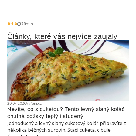
4,6
20
min
Články, které vás nejvíce zaujaly
20.07.2026
Vaření.cz
Nevíte, co s cuketou? Tento levný slaný koláč 
chutná božsky teplý i studený
Jednoduchý a levný slaný cuketový koláč připravíte z
několika běžných surovin. Stačí cuketa, cibule,