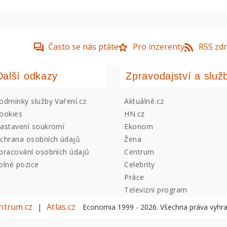
Často se nás ptáte
Pro inzerenty
RSS zdr
Další odkazy
Zpravodajství a služ
odmínky služby Vaření.cz
Aktuálně.cz
ookies
HN.cz
astavení soukromí
Ekonom
chrana osobních údajů
Žena
pracování osobních údajů
Centrum
olné pozice
Celebrity
Práce
Televizní program
ntrum.cz
Atlas.cz
|
Economia 1999 -
2026
. Všechna práva vyhr