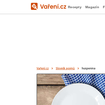
Recepty
Magazín
F
Vaření.cz
Slovník pojmů
huspenina