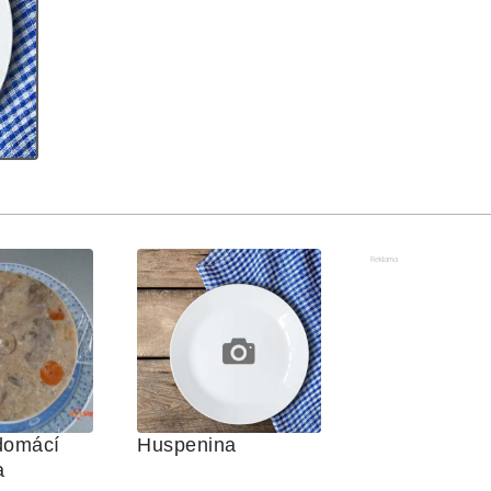
Reklama
omácí 
Huspenina
a