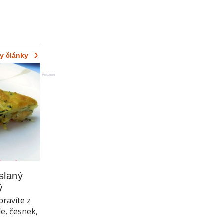
y články
Reklama
laný 
ý
pravíte z
le, česnek,