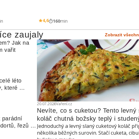
4,6
in
160
min
íce zaujaly
Zobrazit všechn
em? Jak na 
 vařit
elé léto 
, které 
udle nebo 
20.07.2026
Vaření.cz
Nevíte, co s cuketou? Tento levný s
koláč chutná božsky teplý i studen
 parádní 
ortů, řezů a 
Jednoduchý a levný slaný cuketový koláč při
několika běžných surovin. Stačí cuketa, cibu