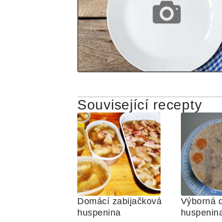
Související recepty
Domácí zabijačková 
Výborná d
huspenina
huspenin