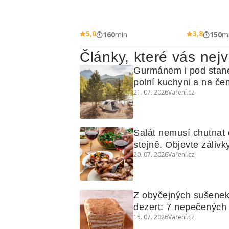
5,0
3,8
160
min
150
m
Články, které vás nejv
Gurmánem i pod stan
polní kuchyni a na čem
21. 07. 2026
Vaření.cz
Salát nemusí chutnat c
stejně. Objevte zálivky
20. 07. 2026
Vaření.cz
využijete i na maso, n
grilovanou zeleninu
Z obyčejných sušenek
dezert: 7 nepečených d
15. 07. 2026
Vaření.cz
koláčů