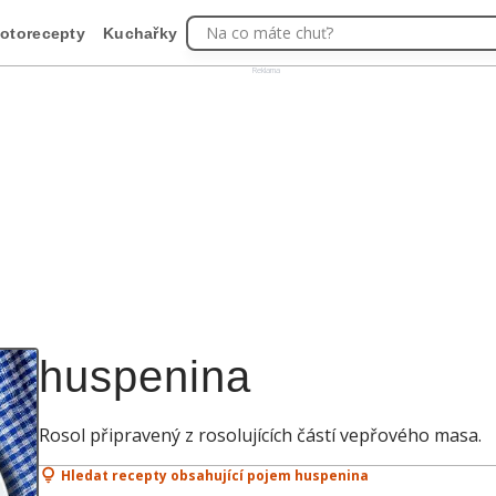
Na co máte chuť?
otorecepty
Kuchařky
Reklama
huspenina
Rosol připravený z rosolujících částí vepřového masa.
Hledat recepty obsahující pojem huspenina