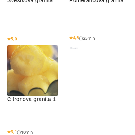
Švestková granita
Pomerančová granita
4,5
25
min
5,0
Reklama
Citronová granita 1
3,1
10
min