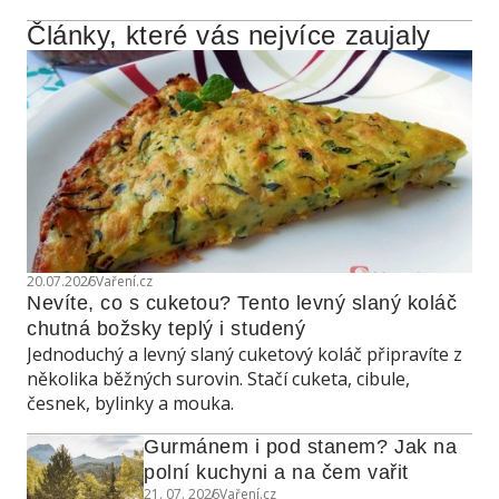
Články, které vás nejvíce zaujaly
20.07.2026
Vaření.cz
Nevíte, co s cuketou? Tento levný slaný koláč 
chutná božsky teplý i studený
Jednoduchý a levný slaný cuketový koláč připravíte z
několika běžných surovin. Stačí cuketa, cibule,
česnek, bylinky a mouka.
Gurmánem i pod stanem? Jak na 
polní kuchyni a na čem vařit
21. 07. 2026
Vaření.cz