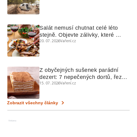
Salát nemusí chutnat celé léto 
stejně. Objevte zálivky, které 
20. 07. 2026
Vaření.cz
využijete i na maso, nudle nebo 
grilovanou zeleninu
Z obyčejných sušenek parádní 
dezert: 7 nepečených dortů, řezů 
15. 07. 2026
Vaření.cz
a koláčů
Zobrazit všechny články
Reklama