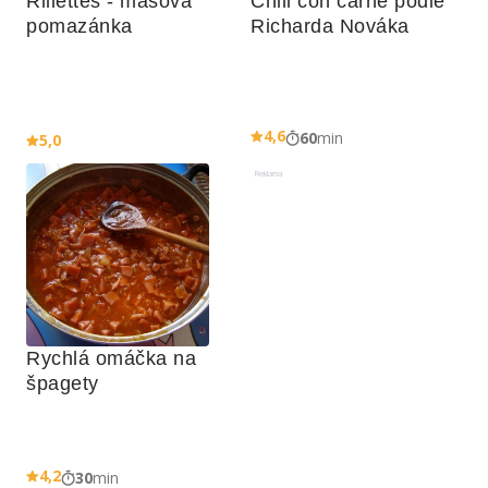
Rillettes - masová 
Chili con carne podle 
pomazánka
Richarda Nováka
4,6
60
min
5,0
Reklama
Rychlá omáčka na 
špagety
4,2
30
min