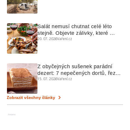
Salát nemusí chutnat celé léto 
stejně. Objevte zálivky, které 
20. 07. 2026
Vaření.cz
využijete i na maso, nudle nebo 
grilovanou zeleninu
Z obyčejných sušenek parádní 
dezert: 7 nepečených dortů, řezů 
15. 07. 2026
Vaření.cz
a koláčů
Zobrazit všechny články
Reklama