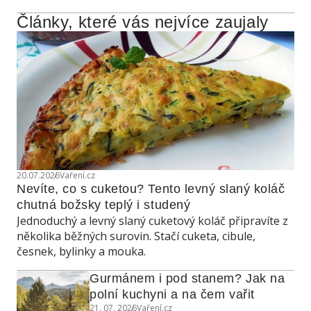
Články, které vás nejvíce zaujaly
20.07.2026
Vaření.cz
Nevíte, co s cuketou? Tento levný slaný koláč 
chutná božsky teplý i studený
Jednoduchý a levný slaný cuketový koláč připravíte z
několika běžných surovin. Stačí cuketa, cibule,
česnek, bylinky a mouka.
Gurmánem i pod stanem? Jak na 
polní kuchyni a na čem vařit
21. 07. 2026
Vaření.cz