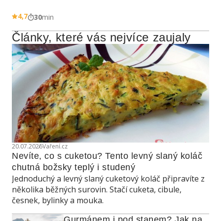
4,7
30
min
Články, které vás nejvíce zaujaly
20.07.2026
Vaření.cz
Nevíte, co s cuketou? Tento levný slaný koláč 
chutná božsky teplý i studený
Jednoduchý a levný slaný cuketový koláč připravíte z
několika běžných surovin. Stačí cuketa, cibule,
česnek, bylinky a mouka.
Gurmánem i pod stanem? Jak na 