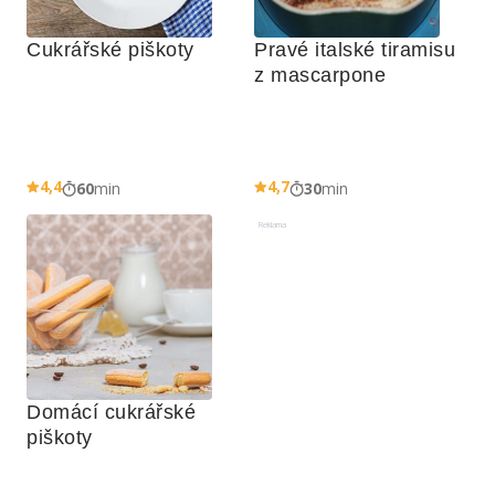
Cukrářské piškoty
Pravé italské tiramisu 
z mascarpone
4,4
4,7
60
min
30
min
Reklama
Domácí cukrářské 
piškoty