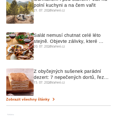
polní kuchyni a na čem vařit
21. 07. 2026
Vaření.cz
Salát nemusí chutnat celé léto 
stejně. Objevte zálivky, které 
20. 07. 2026
Vaření.cz
využijete i na maso, nudle nebo 
grilovanou zeleninu
Z obyčejných sušenek parádní 
dezert: 7 nepečených dortů, řezů 
15. 07. 2026
Vaření.cz
a koláčů
Zobrazit všechny články
Reklama