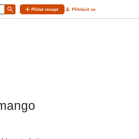
Přidat recept
Přihlásit se
 mango