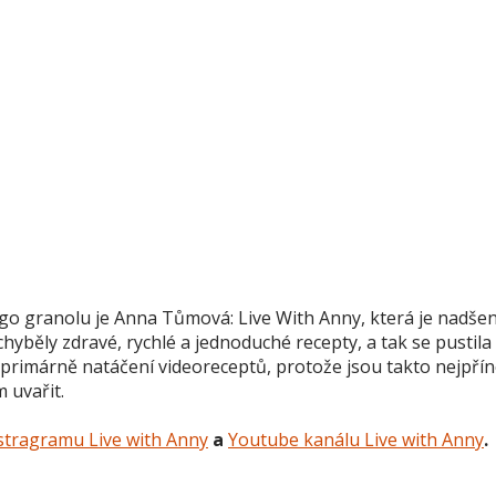
o granolu je Anna Tůmová: Live With Anny, která je nadše
chyběly zdravé, rychlé a jednoduché recepty, a tak se pustila
e primárně natáčení videoreceptů, protože jsou takto nejpřín
m uvařit.
stragramu Live with Anny
a
Youtube kanálu Live with Anny
.