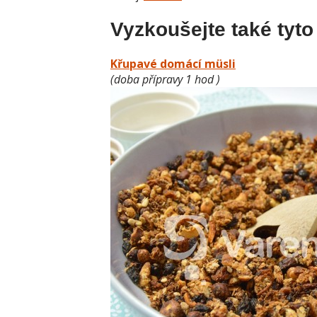
Vyzkoušejte také tyto
Křupavé domácí müsli
(doba přípravy 1 hod )