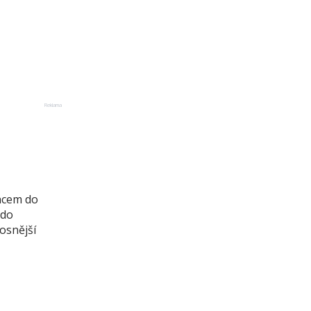
Reklama
ncem do
 do
osnější