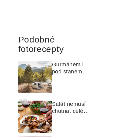
Podobné
fotorecepty
Gurmánem i 
pod stanem? 
Jak na polní 
kuchyni a na 
čem vařit
Reklama
Salát nemusí 
chutnat celé 
léto stejně. 
Objevte 
zálivky, které 