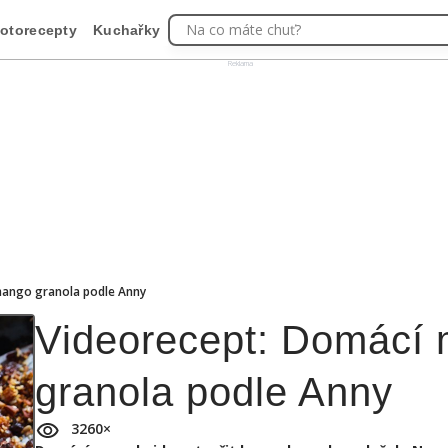
Na co máte chuť?
otorecepty
Kuchařky
Reklama
mango granola podle Anny
Videorecept: Domácí
granola podle Anny
3260
×