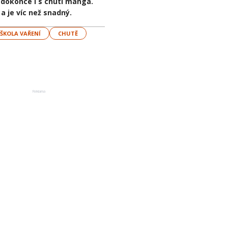
 dokonce i s chutí manga.
a je víc než snadný.
ŠKOLA VAŘENÍ
CHUTĚ
Reklama