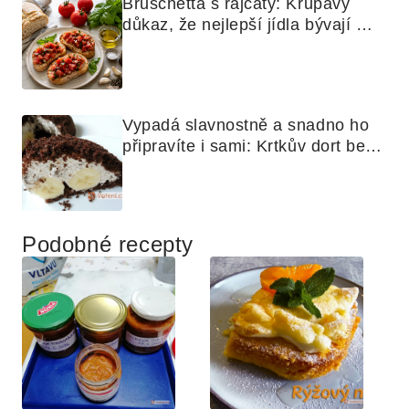
Bruschetta s rajčaty: Křupavý 
důkaz, že nejlepší jídla bývají 
nejjednodušší
Vypadá slavnostně a snadno ho 
připravíte i sami: Krtkův dort bez 
mouky
Podobné recepty