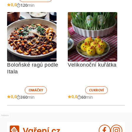
0,0
120
min
Boloňské ragú podle 
Velikonoční kuřátka
Itala
OMÁČKY
CUKROVÍ
0,0
0,0
360
min
60
min
Reklama