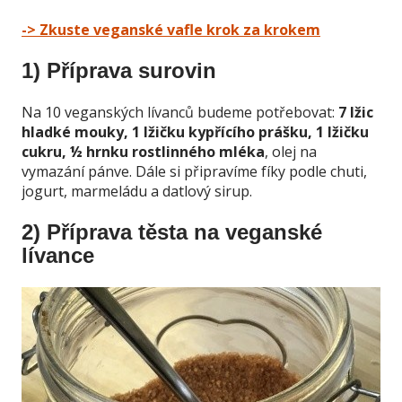
-> Zkuste veganské vafle krok za krokem
1) Příprava surovin
Na 10 veganských lívanců budeme potřebovat:
7 lžic
hladké mouky, 1 lžičku kypřícího prášku, 1 lžičku
cukru, ½ hrnku rostlinného mléka
, olej na
vymazání pánve. Dále si připravíme fíky podle chuti,
jogurt, marmeládu a datlový sirup.
2) Příprava těsta na veganské
lívance