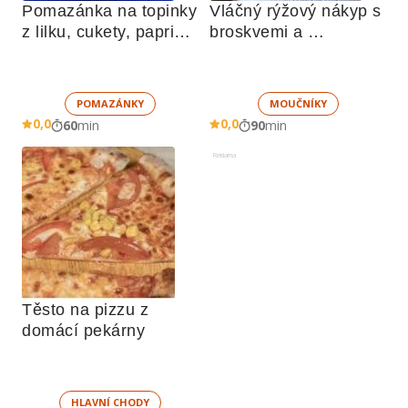
Pomazánka na topinky 
Vláčný rýžový nákyp s 
z lilku, cukety, paprik, 
broskvemi a 
sušených rajčat a 
nadýchaným sněhem
žampionů
POMAZÁNKY
MOUČNÍKY
0,0
0,0
60
min
90
min
Reklama
Těsto na pizzu z 
domácí pekárny
HLAVNÍ CHODY