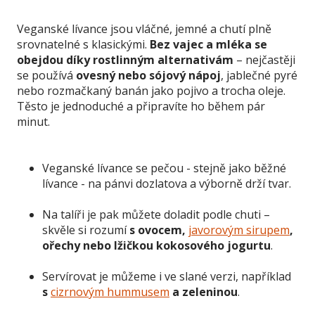
Veganské lívance jsou vláčné, jemné a chutí plně
srovnatelné s klasickými.
Bez vajec a mléka se
obejdou díky rostlinným alternativám
– nejčastěji
se používá
ovesný nebo sójový nápoj
, jablečné pyré
nebo rozmačkaný banán jako pojivo a trocha oleje.
Těsto je jednoduché a připravíte ho během pár
minut.
Veganské lívance se pečou - stejně jako běžné
lívance - na pánvi dozlatova a výborně drží tvar.
Na talíři je pak můžete doladit podle chuti –
skvěle si rozumí
s ovocem,
javorovým sirupem
,
ořechy nebo lžičkou kokosového jogurtu
.
Servírovat je můžeme i ve slané verzi, například
s
cizrnovým hummusem
a zeleninou
.