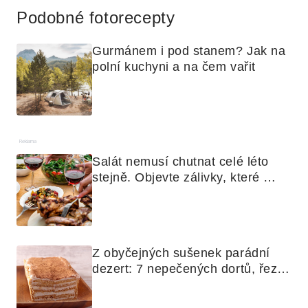
Podobné fotorecepty
Gurmánem i pod stanem? Jak na 
polní kuchyni a na čem vařit
Reklama
Salát nemusí chutnat celé léto 
stejně. Objevte zálivky, které 
využijete i na maso, nudle nebo 
grilovanou zeleninu
Z obyčejných sušenek parádní 
dezert: 7 nepečených dortů, řezů 
a koláčů