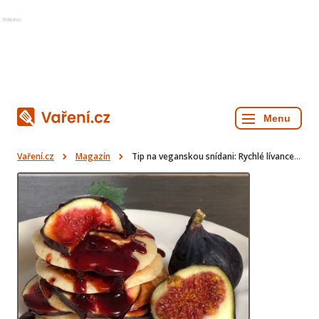
Reklama
Vaření.cz
Magazín
Tip na veganskou snídani: Rychlé lívance krok za krokem