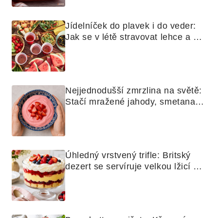
Jídelníček do plavek i do veder: 
Jak se v létě stravovat lehce a 
chytře
Nejjednodušší zmrzlina na světě: 
Stačí mražené jahody, smetana a 
mixér
Úhledný vrstvený trifle: Britský 
dezert se servíruje velkou lžicí 
skoro jako bramborová kaše