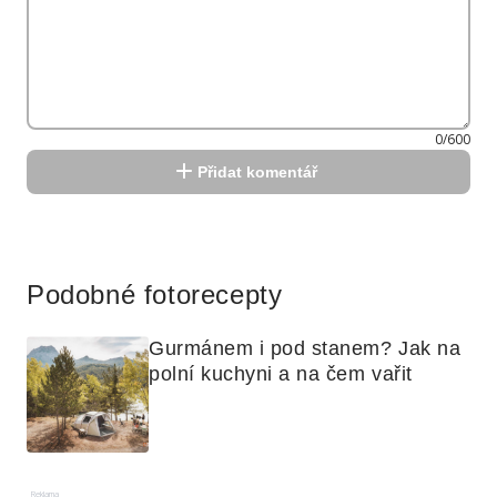
0/600
Přidat komentář
Reklama
Podobné fotorecepty
Gurmánem i pod stanem? Jak na 
polní kuchyni a na čem vařit
Reklama