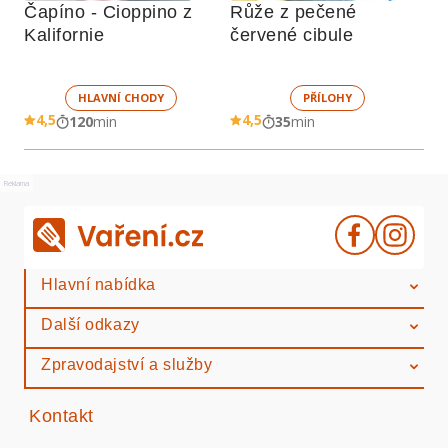
Čapíno - Cioppino z 
Růže z pečené 
Kalifornie
červené cibule
HLAVNÍ CHODY
PŘÍLOHY
4,5
4,5
120
min
35
min
Reklama
Hlavní nabídka
Další odkazy
Zpravodajství a služby
Kontakt