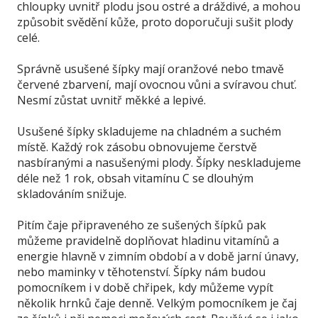
chloupky uvnitř plodu jsou ostré a dráždivé, a mohou
způsobit svědění kůže, proto doporučuji sušit plody
celé.
Správně usušené šípky mají oranžové nebo tmavě
červené zbarvení, mají ovocnou vůni a svíravou chuť.
Nesmí zůstat uvnitř měkké a lepivé.
Usušené šípky skladujeme na chladném a suchém
místě. Každý rok zásobu obnovujeme čerstvě
nasbíranými a nasušenými plody. Šípky neskladujeme
déle než 1 rok, obsah vitamínu C se dlouhým
skladováním snižuje.
Pitím čaje připraveného ze sušených šípků pak
můžeme pravidelně doplňovat hladinu vitamínů a
energie hlavně v zimním období a v době jarní únavy,
nebo maminky v těhotenství. Šípky nám budou
pomocníkem i v době chřipek, kdy můžeme vypít
několik hrnků čaje denně. Velkým pomocníkem je čaj