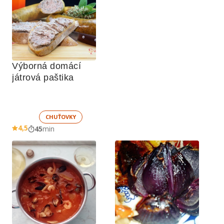
Výborná domácí 
játrová paštika
CHUŤOVKY
4,5
45
min