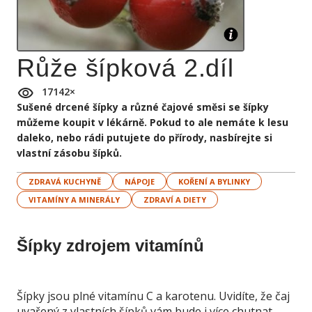
Růže šípková 2.díl
17142
×
Sušené drcené šípky a různé čajové směsi se šípky
můžeme koupit v lékárně. Pokud to ale nemáte k lesu
daleko, nebo rádi putujete do přírody, nasbírejte si
vlastní zásobu šípků.
ZDRAVÁ KUCHYNĚ
NÁPOJE
KOŘENÍ A BYLINKY
VITAMÍNY A MINERÁLY
ZDRAVÍ A DIETY
Šípky zdrojem vitamínů
Šípky jsou plné vitamínu C a karotenu. Uvidíte, že čaj
uvařený z vlastních šípků vám bude i více chutnat.