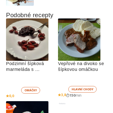
Podobné recepty
Podzimní šípková 
Vepřové na divoko se 
marmeláda s 
šípkovou omáčkou
brusinkami
HLAVNÍ CHODY
OMÁČKY
3,8
150
min
0,0
Reklama