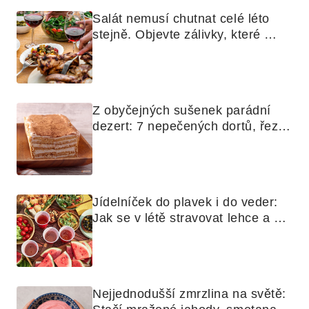
Salát nemusí chutnat celé léto 
stejně. Objevte zálivky, které 
využijete i na maso, nudle nebo 
grilovanou zeleninu
Z obyčejných sušenek parádní 
dezert: 7 nepečených dortů, řezů 
a koláčů
Jídelníček do plavek i do veder: 
Jak se v létě stravovat lehce a 
chytře
Nejjednodušší zmrzlina na světě: 