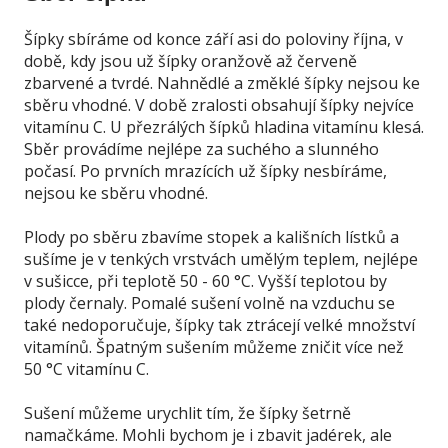
Šípky sbíráme od konce září asi do poloviny října, v
době, kdy jsou už šípky oranžově až červeně
zbarvené a tvrdé. Nahnědlé a změklé šípky nejsou ke
sběru vhodné. V době zralosti obsahují šípky nejvíce
vitamínu C. U přezrálých šípků hladina vitamínu klesá.
Sběr provádíme nejlépe za suchého a slunného
počasí. Po prvních mrazících už šípky nesbíráme,
nejsou ke sběru vhodné.
Plody po sběru zbavíme stopek a kališních lístků a
sušíme je v tenkých vrstvách umělým teplem, nejlépe
v sušicce, při teplotě 50 - 60 °C. Vyšší teplotou by
plody černaly. Pomalé sušení volně na vzduchu se
také nedoporučuje, šípky tak ztrácejí velké množství
vitamínů. Špatným sušením můžeme zničit více než
50 °C vitamínu C.
Sušení můžeme urychlit tím, že šípky šetrně
namačkáme. Mohli bychom je i zbavit jadérek, ale