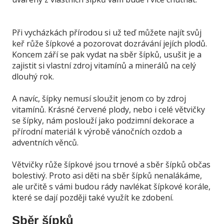
Při vycházkách přírodou si už teď můžete najít svůj
keř růže šípkové a pozorovat dozrávání jejích plodů.
Koncem září se pak vydat na sběr šípků, usušit je a
zajistit si vlastní zdroj vitamínů a minerálů na celý
dlouhý rok.
A navíc, šípky nemusí sloužit jenom co by zdroj
vitamínů. Krásné červené plody, nebo i celé větvičky
se šípky, nám poslouží jako podzimní dekorace a
přírodní materiál k výrobě vánočních ozdob a
adventních věnců.
Větvičky růže šípkové jsou trnové a sběr šípků občas
bolestivý. Proto asi děti na sběr šípků nenalákáme,
ale určitě s vámi budou rády navlékat šípkové korále,
které se dají později také využít ke zdobení.
Sběr šípků