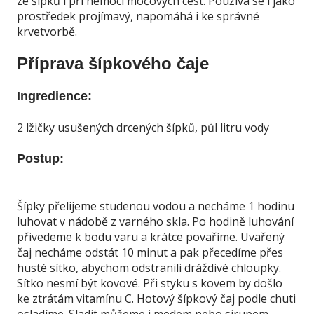
ze šípků i při nemoci močových cest. Používá se i jako
prostředek projímavý, napomáhá i ke správné
krvetvorbě.
Příprava šípkového čaje
Ingredience:
2 lžičky usušených drcených šípků, půl litru vody
Postup:
Šípky přelijeme studenou vodou a necháme 1 hodinu
luhovat v nádobě z varného skla. Po hodině luhování
přivedeme k bodu varu a krátce povaříme. Uvařený
čaj necháme odstát 10 minut a pak přecedíme přes
husté sítko, abychom odstranili dráždivé chloupky.
Sítko nesmí být kovové. Při styku s kovem by došlo
ke ztrátám vitamínu C. Hotový šípkový čaj podle chuti