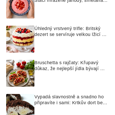
Stačí mražené jahody, smetana a 
mixér
Úhledný vrstvený trifle: Britský 
dezert se servíruje velkou lžicí 
skoro jako bramborová kaše
Bruschetta s rajčaty: Křupavý 
důkaz, že nejlepší jídla bývají 
nejjednodušší
Vypadá slavnostně a snadno ho 
připravíte i sami: Krtkův dort bez 
mouky