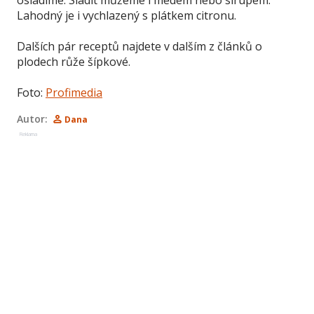
osladíme. Sladit můžeme i medem nebo sirupem.
Lahodný je i vychlazený s plátkem citronu.
Dalších pár receptů najdete v dalším z článků o
plodech růže šípkové.
Foto:
Profimedia
Autor:
Dana
Reklama