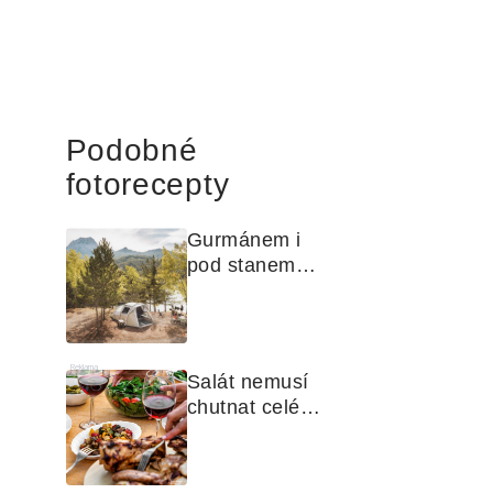
Podobné
fotorecepty
Gurmánem i 
pod stanem? 
Jak na polní 
kuchyni a na 
čem vařit
Reklama
Salát nemusí 
chutnat celé 
léto stejně. 
Objevte 
zálivky, které 