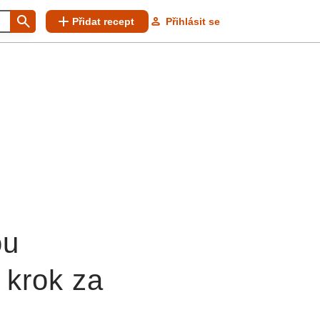
Přidat recept
Přihlásit se
ou
 krok za