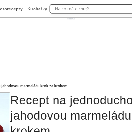
Na co máte chuť?
otorecepty
Kuchařky
Reklama
u jahodovou marmeládu krok za krokem
Recept na jednoduch
jahodovou marmeládu
krokem