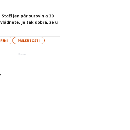
tačí jen pár surovin a 30
ládnete. Je tak dobrá, že u
AŘENÍ
PŘÍLEŽITOSTI
Reklama
y