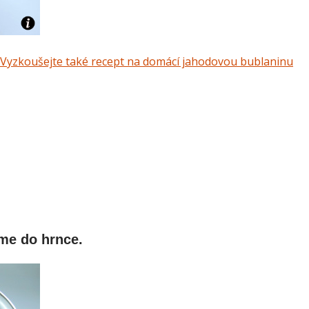
Vyzkoušejte také recept na domácí jahodovou bublaninu
me do hrnce.