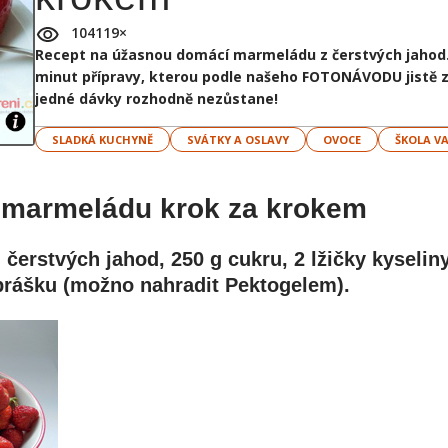
104119
×
Recept na úžasnou domácí marmeládu z čerstvých jahod. S
minut přípravy, kterou podle našeho FOTONÁVODU jistě zv
jedné dávky rozhodně nezůstane!
SLADKÁ KUCHYNĚ
SVÁTKY A OSLAVY
OVOCE
ŠKOLA V
 marmeládu krok za krokem
 čerstvých jahod, 250 g cukru, 2 lžičky kyselin
 prášku (možno nahradit Pektogelem).