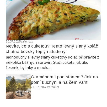
20.07.2026
Vaření.cz
Nevíte, co s cuketou? Tento levný slaný koláč 
chutná božsky teplý i studený
Jednoduchý a levný slaný cuketový koláč připravíte z
několika běžných surovin. Stačí cuketa, cibule,
česnek, bylinky a mouka.
Gurmánem i pod stanem? Jak na 
polní kuchyni a na čem vařit
21. 07. 2026
Vaření.cz