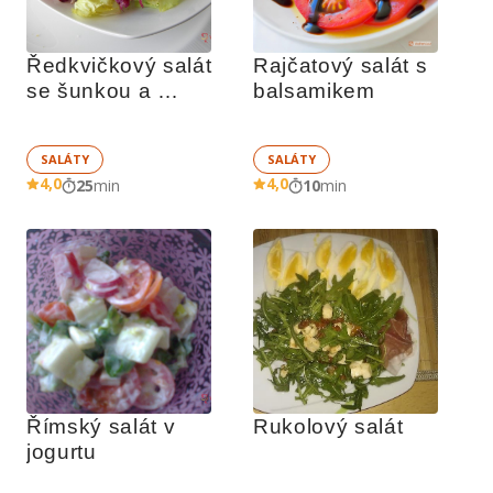
Ředkvičkový salát 
Rajčatový salát s 
se šunkou a 
balsamikem
křepelčími vejci
SALÁTY
SALÁTY
4,0
4,0
25
min
10
min
Římský salát v 
Rukolový salát
jogurtu