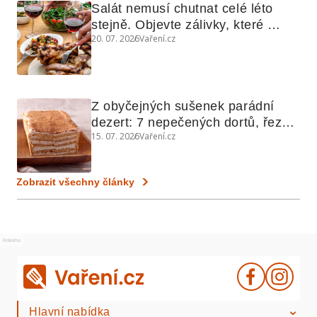
Salát nemusí chutnat celé léto 
stejně. Objevte zálivky, které 
20. 07. 2026
Vaření.cz
využijete i na maso, nudle nebo 
grilovanou zeleninu
Z obyčejných sušenek parádní 
dezert: 7 nepečených dortů, řezů 
15. 07. 2026
Vaření.cz
a koláčů
Zobrazit všechny články
Reklama
Hlavní nabídka