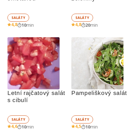
SALÁTY
SALÁTY
4,8
4,8
10
min
20
min
Letní rajčatový salát 
Pampeliškový salát
s cibulí
SALÁTY
SALÁTY
4,6
4,5
10
min
10
min