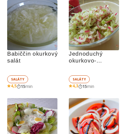
Babiččin okurkový 
Jednoduchý 
salát
okurkovo-
ředkvičkový salát 
SALÁTY
SALÁTY
4,5
4,3
15
min
15
min