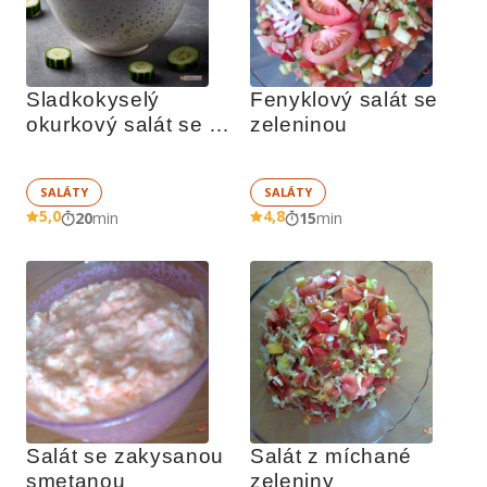
Sladkokyselý 
Fenyklový salát se 
okurkový salát se 
zeleninou
smetanou
SALÁTY
SALÁTY
5,0
4,8
20
min
15
min
Salát se zakysanou 
Salát z míchané 
smetanou
zeleniny