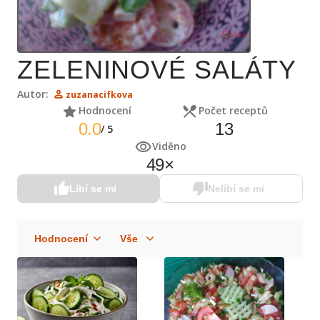
ZELENINOVÉ SALÁTY
Autor:
zuzanacifkova
Hodnocení
Počet receptů
0.0
13
/
5
Viděno
49
×
Líbí se mi
Nelíbí se mi