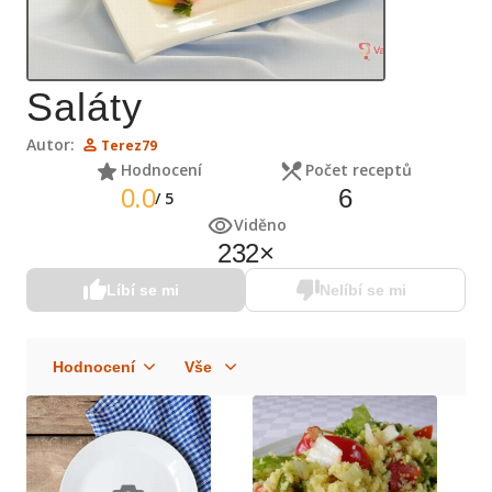
Saláty
Autor:
Terez79
Hodnocení
Počet receptů
0.0
6
/
5
Viděno
232
×
Líbí se mi
Nelíbí se mi