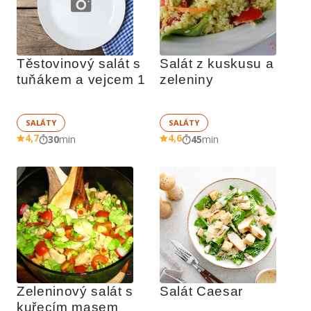
Těstovinový salát s 
Salát z kuskusu a 
tuňákem a vejcem 1
zeleniny
SALÁTY
SALÁTY
4,7
4,6
30
min
45
min
Zeleninový salát s 
Salát Caesar
kuřecím masem