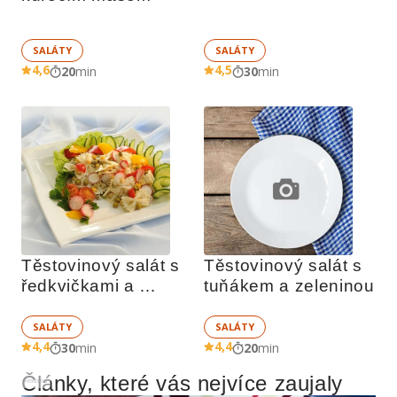
SALÁTY
SALÁTY
4,6
4,5
20
min
30
min
Těstovinový salát s 
Těstovinový salát s 
ředkvičkami a 
tuňákem a zeleninou
jogurtem
SALÁTY
SALÁTY
4,4
4,4
30
min
20
min
Články, které vás nejvíce zaujaly
Reklama