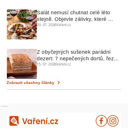
Salát nemusí chutnat celé léto 
stejně. Objevte zálivky, které 
20. 07. 2026
Vaření.cz
využijete i na maso, nudle nebo 
grilovanou zeleninu
Z obyčejných sušenek parádní 
dezert: 7 nepečených dortů, řezů 
15. 07. 2026
Vaření.cz
a koláčů
Zobrazit všechny články
Reklama