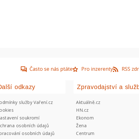
Často se nás ptáte
Pro inzerenty
RSS zdr
Další odkazy
Zpravodajství a služ
odmínky služby Vaření.cz
Aktuálně.cz
ookies
HN.cz
astavení soukromí
Ekonom
chrana osobních údajů
Žena
pracování osobních údajů
Centrum