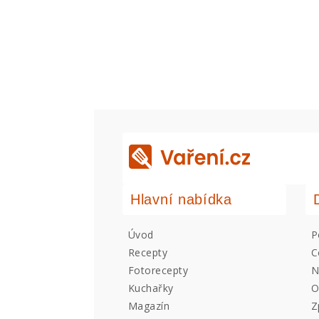
Hlavní nabídka
Úvod
P
Recepty
C
Fotorecepty
N
Kuchařky
O
Magazín
Z