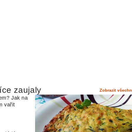
íce zaujaly
Zobrazit všechn
em? Jak na 
 vařit