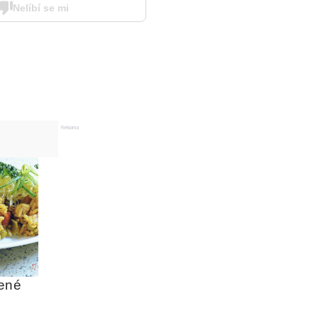
Nelíbí se mi
Reklama
ené 