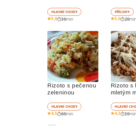
HLAVNÍ CHODY
PŘÍLOHY
5,0
5,0
30
min
20
mi
Rizoto s pečenou 
Rizoto s 
zeleninou
HLAVNÍ CHODY
HLAVNÍ CH
4,5
4,3
60
min
30
mi
Reklama