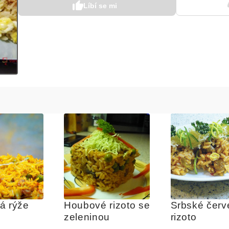
Líbí se mi
á rýže
Houbové rizoto se 
Srbské červ
zeleninou
rizoto