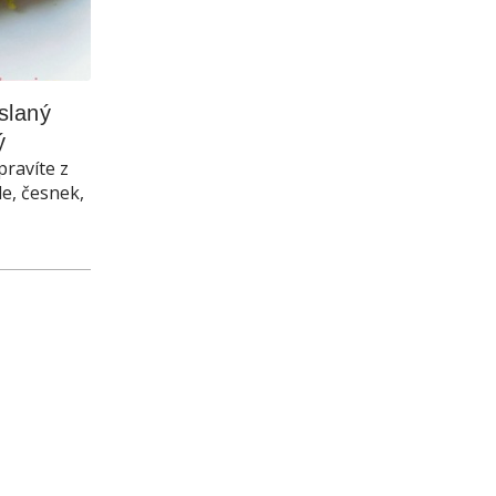
laný 
ý
pravíte z
le, česnek,