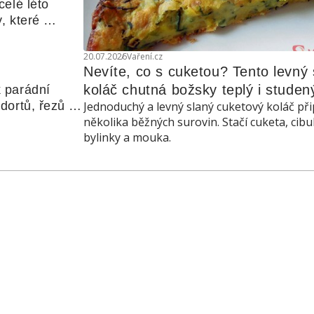
elé léto 
, které 
udle nebo 
20.07.2026
Vaření.cz
Nevíte, co s cuketou? Tento levný s
koláč chutná božsky teplý i studen
 parádní 
ortů, řezů a 
Jednoduchý a levný slaný cuketový koláč při
několika běžných surovin. Stačí cuketa, cibu
bylinky a mouka.