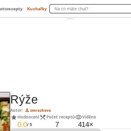
Na co máte chuť?
otorecepty
Kuchařky
Reklama
Rýže
Autor:
zmrazkova
Hodnocení
Počet receptů
Viděno
0.0
7
414
×
/
5