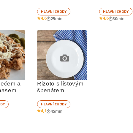
HLAVNÍ CHODY
HLAVNÍ CHODY
4,6
4,6
n
25
min
30
min
lečem a 
Rizoto s listovým 
mletým masem 
špenátem
ODY
HLAVNÍ CHODY
4,1
n
45
min