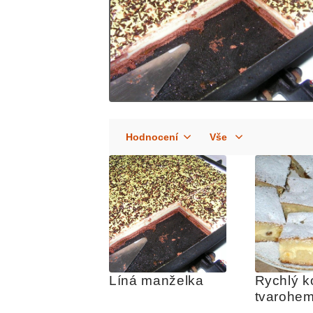
Líná manželka
Rychlý ko
tvarohe