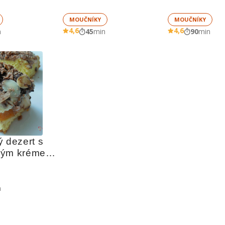
MOUČNÍKY
MOUČNÍKY
4,6
4,6
n
45
min
90
min
 dezert s 
vým krémem 
vými plátky
n