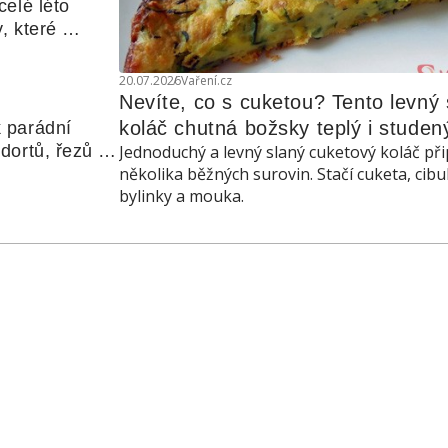
elé léto 
, které 
udle nebo 
20.07.2026
Vaření.cz
Nevíte, co s cuketou? Tento levný s
koláč chutná božsky teplý i studen
 parádní 
ortů, řezů a 
Jednoduchý a levný slaný cuketový koláč při
několika běžných surovin. Stačí cuketa, cibu
bylinky a mouka.