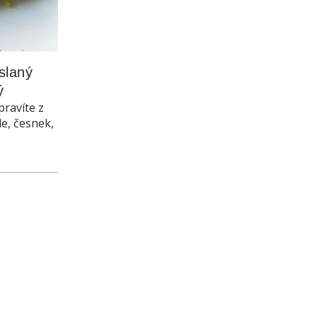
laný 
ý
pravíte z
le, česnek,