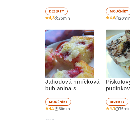
DEZERTY
MOUČNÍKY
4,8
4,6
35
min
20
mi
Jahodová hrníčková 
Piškotový
bublanina s 
pudinko
drobenkou
a mandlo
MOUČNÍKY
DEZERTY
4,5
4,1
60
min
75
mi
Reklama