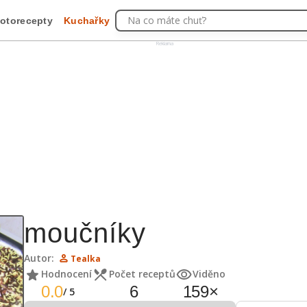
Na co máte chuť?
otorecepty
Kuchařky
Reklama
moučníky
Autor:
Tealka
Hodnocení
Počet receptů
Viděno
0.0
6
159
×
/
5