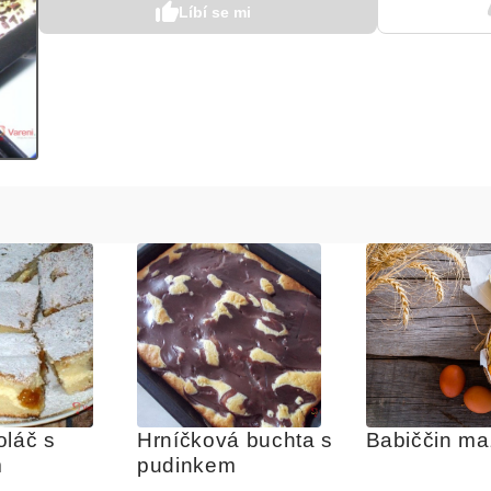
Líbí se mi
láč s 
Hrníčková buchta s 
Babiččin m
m
pudinkem