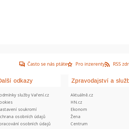
Často se nás ptáte
Pro inzerenty
RSS zdr
Další odkazy
Zpravodajství a služ
odmínky služby Vaření.cz
Aktuálně.cz
ookies
HN.cz
astavení soukromí
Ekonom
chrana osobních údajů
Žena
pracování osobních údajů
Centrum