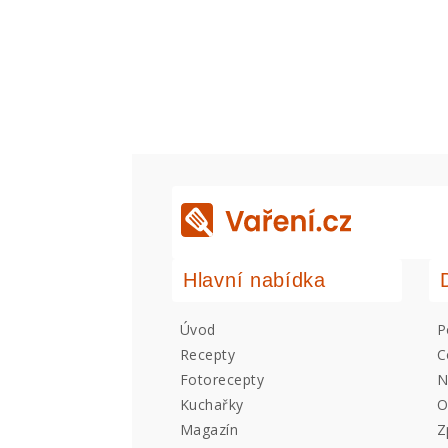
Hlavní nabídka
Úvod
P
Recepty
C
Fotorecepty
N
Kuchařky
O
Magazín
Z