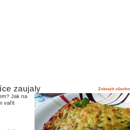
íce zaujaly
Zobrazit všechn
em? Jak na 
 vařit