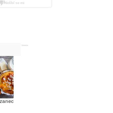
Nelíbí se mi
Reklama
azanec