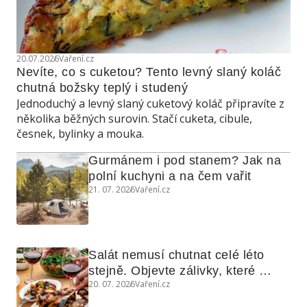
20.07.2026
Vaření.cz
Nevíte, co s cuketou? Tento levný slaný koláč 
chutná božsky teplý i studený
Jednoduchý a levný slaný cuketový koláč připravíte z
několika běžných surovin. Stačí cuketa, cibule,
česnek, bylinky a mouka.
Gurmánem i pod stanem? Jak na 
polní kuchyni a na čem vařit
21. 07. 2026
Vaření.cz
Salát nemusí chutnat celé léto 
stejně. Objevte zálivky, které 
20. 07. 2026
Vaření.cz
využijete i na maso, nudle nebo 
grilovanou zeleninu