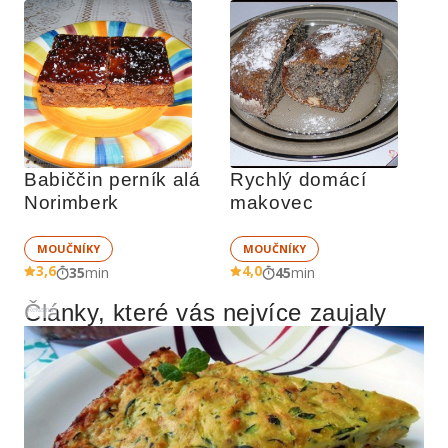
Babiččin perník alá 
Rychlý domácí 
Norimberk
makovec
MOUČNÍKY
MOUČNÍKY
3,6
4,0
35
min
45
min
Články, které vás nejvíce zaujaly
Reklama