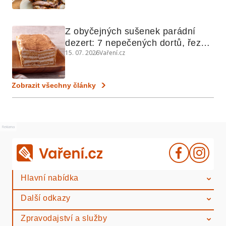
Z obyčejných sušenek parádní 
dezert: 7 nepečených dortů, řezů 
15. 07. 2026
Vaření.cz
a koláčů
Zobrazit všechny články
Reklama
Hlavní nabídka
Další odkazy
Zpravodajství a služby