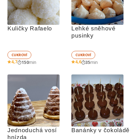
Kuličky Rafaelo
Lehké sněhové 
pusinky
CUKROVÍ
CUKROVÍ
4,7
4,6
150
min
35
min
Jednoduchá vosí 
Banánky v čokoládě
hnízda