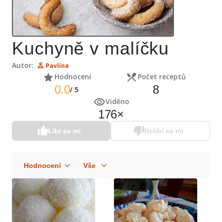
Kuchyně v malíčku
Autor:
Pavlína
Hodnocení
Počet receptů
0.0
8
/
5
Viděno
176
×
Líbí se mi
Nelíbí se mi