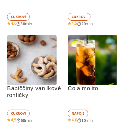
CUKROVÍ
CUKROVÍ
4,6
4,5
30
min
20
min
Babiččiny vanilkové 
Cola mojito
rohlíčky
CUKROVÍ
NÁPOJE
4,5
4,0
60
min
10
min