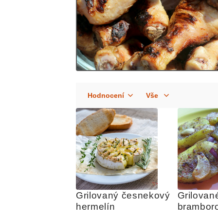
Grilovaný česnekový 
Grilované
hermelín
bramboro