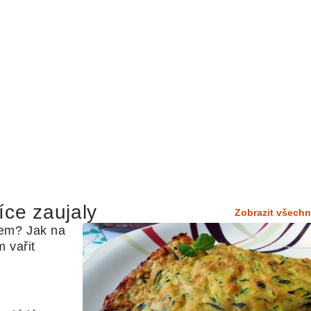
íce zaujaly
Zobrazit všechn
em? Jak na 
 vařit