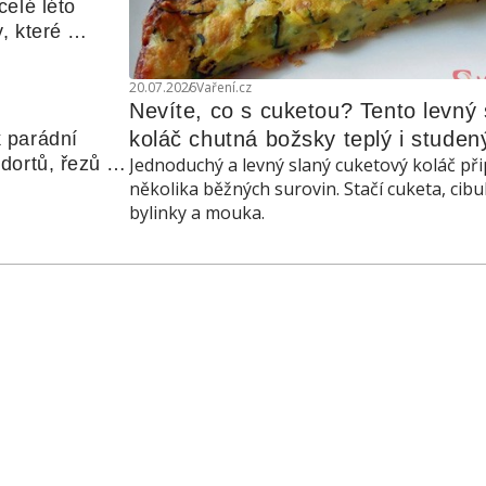
elé léto 
, které 
udle nebo 
20.07.2026
Vaření.cz
Nevíte, co s cuketou? Tento levný s
koláč chutná božsky teplý i studen
 parádní 
ortů, řezů a 
Jednoduchý a levný slaný cuketový koláč při
několika běžných surovin. Stačí cuketa, cibu
bylinky a mouka.