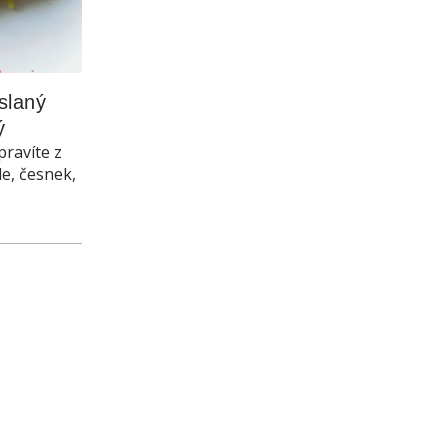
laný 
ý
pravíte z
le, česnek,