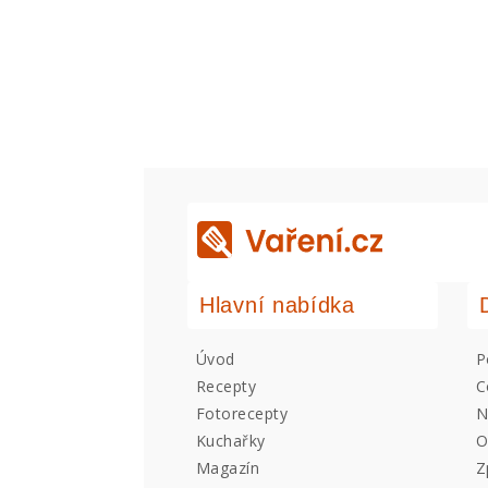
Hlavní nabídka
Úvod
P
Recepty
C
Fotorecepty
N
Kuchařky
O
Magazín
Z