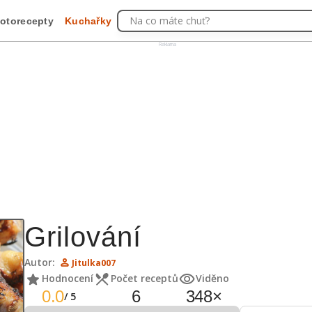
Na co máte chuť?
otorecepty
Kuchařky
Reklama
Grilování
Autor:
Jitulka007
Hodnocení
Počet receptů
Viděno
0.0
6
348
×
/
5