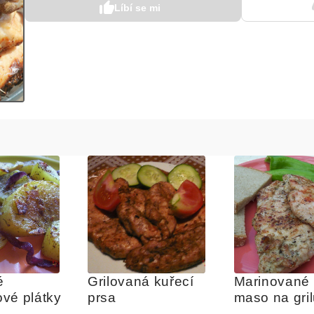
Líbí se mi
 
Grilovaná kuřecí 
Marinované k
vé plátky
prsa
maso na gri