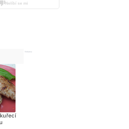
Nelíbí se mi
Reklama
uřecí 
lu