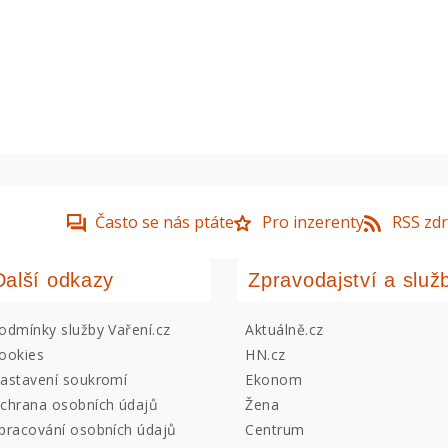
Často se nás ptáte
Pro inzerenty
RSS zdr
Další odkazy
Zpravodajství a služ
odmínky služby Vaření.cz
Aktuálně.cz
ookies
HN.cz
astavení soukromí
Ekonom
chrana osobních údajů
Žena
pracování osobních údajů
Centrum