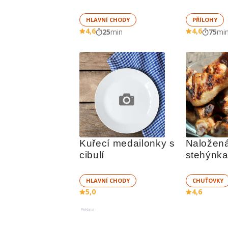
HLAVNÍ CHODY
PŘÍLOHY
4,6
4,6
25
min
75
mi
Kuřecí medailonky s 
Naložená
cibulí
stehýnka
HLAVNÍ CHODY
CHUŤOVKY
5,0
4,6
Reklama