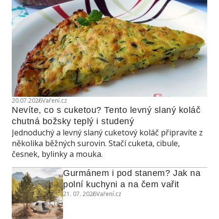
20.07.2026
Vaření.cz
Nevíte, co s cuketou? Tento levný slaný koláč 
chutná božsky teplý i studený
Jednoduchý a levný slaný cuketový koláč připravíte z
několika běžných surovin. Stačí cuketa, cibule,
česnek, bylinky a mouka.
Gurmánem i pod stanem? Jak na 
polní kuchyni a na čem vařit
21. 07. 2026
Vaření.cz