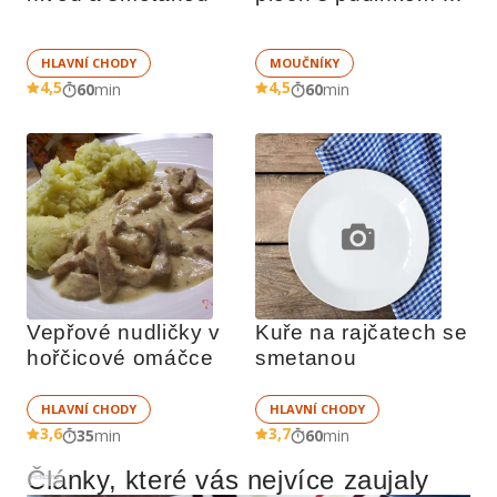
ovocem
HLAVNÍ CHODY
MOUČNÍKY
4,5
4,5
60
min
60
min
Vepřové nudličky v 
Kuře na rajčatech se 
hořčicové omáčce
smetanou
HLAVNÍ CHODY
HLAVNÍ CHODY
3,6
3,7
35
min
60
min
Články, které vás nejvíce zaujaly
Reklama