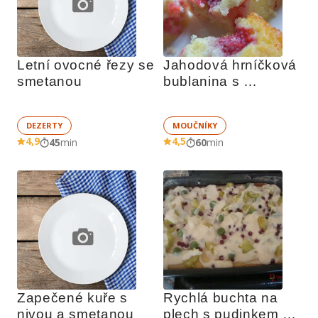
Letní ovocné řezy se 
Jahodová hrníčková 
smetanou
bublanina s 
drobenkou
DEZERTY
MOUČNÍKY
4,9
4,5
45
min
60
min
Zapečené kuře s 
Rychlá buchta na 
nivou a smetanou
plech s pudinkem a 