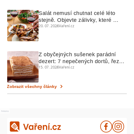
Salát nemusí chutnat celé léto 
stejně. Objevte zálivky, které 
20. 07. 2026
Vaření.cz
využijete i na maso, nudle nebo 
grilovanou zeleninu
Z obyčejných sušenek parádní 
dezert: 7 nepečených dortů, řezů 
15. 07. 2026
Vaření.cz
a koláčů
Zobrazit všechny články
Reklama