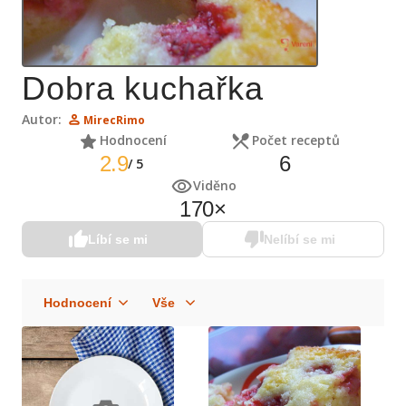
Dobra kuchařka
Autor:
MirecRimo
Hodnocení
Počet receptů
2.9
6
/
5
Viděno
170
×
Líbí se mi
Nelíbí se mi