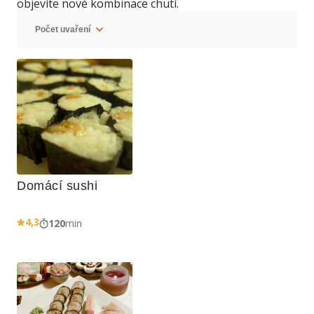
objevíte nové kombinace chutí.
Domácí sushi
4,3
120
min
Reklama