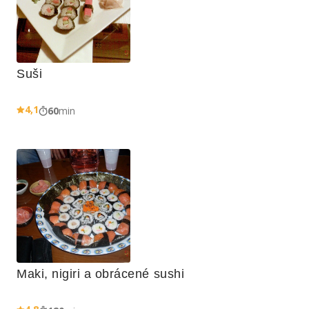
Suši
4,1
60
min
Maki, nigiri a obrácené sushi