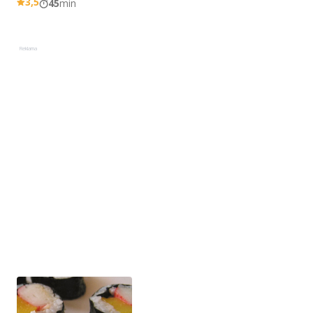
3,5
45
min
Reklama