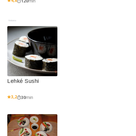
4,8
120
min
Reklama
Lehké Sushi
3,2
30
min