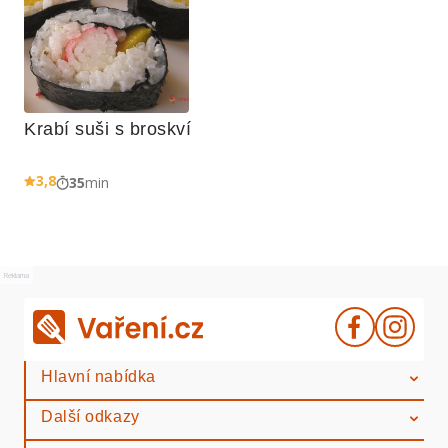
Krabí suši s broskví
3,8
35
min
Reklama
Hlavní nabídka
Další odkazy