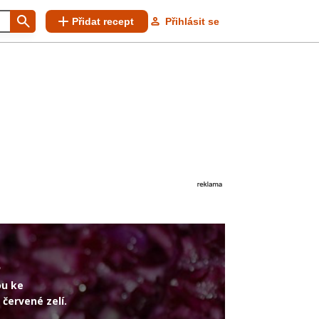
Přidat recept
Přihlásit se
1
ou ke
červené zelí.