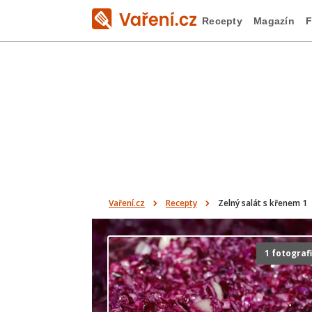
Recepty
Magazín
F
Vaření.cz
Recepty
Zelný salát s křenem 1
1 fotograf