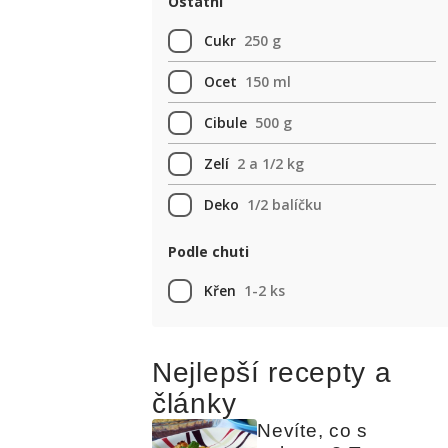
Ostatní
Cukr
250 g
Ocet
150 ml
Cibule
500 g
Zelí
2 a 1/2 kg
Deko
1/2 balíčku
Podle chuti
Křen
1-2 ks
Nejlepší recepty a
články
Nevíte, co s 