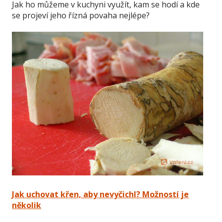
Jak ho můžeme v kuchyni využít, kam se hodí a kde
se projeví jeho řízná povaha nejlépe?
Jak uchovat křen, aby nevyčichl? Možností je
několik