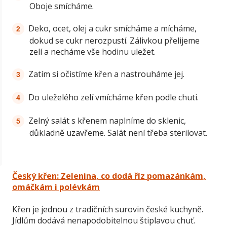
Oboje smícháme.
Deko, ocet, olej a cukr smícháme a mícháme,
dokud se cukr nerozpustí. Zálivkou přelijeme
zelí a necháme vše hodinu uležet.
Zatím si očistíme křen a nastrouháme jej.
Do uleželého zelí vmícháme křen podle chuti.
Zelný salát s křenem naplníme do sklenic,
důkladně uzavřeme. Salát není třeba sterilovat.
Český křen: Zelenina, co dodá říz pomazánkám,
omáčkám i polévkám
Křen je jednou z tradičních surovin české kuchyně.
Jídlům dodává nenapodobitelnou štiplavou chuť.