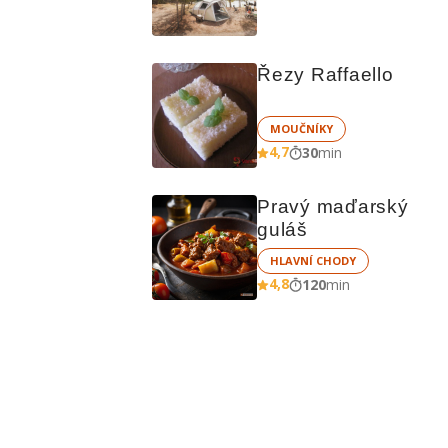
čem vařit
Řezy Raffaello
MOUČNÍKY
4,7
30
min
Pravý maďarský 
guláš
HLAVNÍ CHODY
4,8
120
min