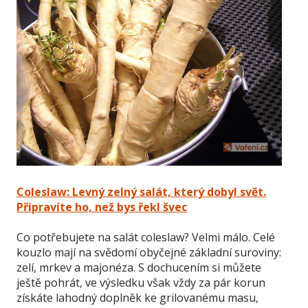
Coleslaw: Levný zelný salát, který dobyl svět.
Připravíte ho, než bys řekl švec
Co potřebujete na salát coleslaw? Velmi málo. Celé
kouzlo mají na svědomí obyčejné základní suroviny:
zelí, mrkev a majonéza. S dochucením si můžete
ještě pohrát, ve výsledku však vždy za pár korun
získáte lahodný doplněk ke grilovanému masu,