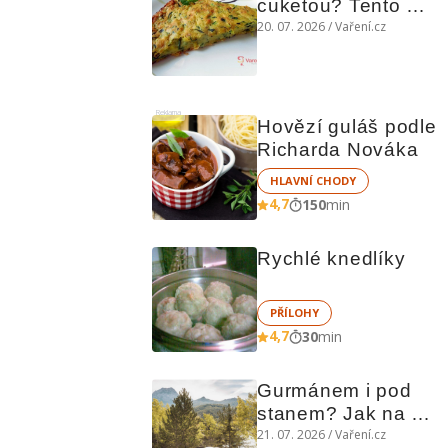
cuketou? Tento 
levný slaný koláč 
20. 07. 2026 / Vaření.cz
chutná božsky teplý 
i studený
Reklama
Hovězí guláš podle 
Richarda Nováka
HLAVNÍ CHODY
4,7
150
min
Rychlé knedlíky
PŘÍLOHY
4,7
30
min
Gurmánem i pod 
stanem? Jak na 
polní kuchyni a na 
21. 07. 2026 / Vaření.cz