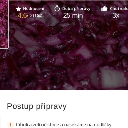
Hodnocení
Doba přípravy
Chutnal
4.6
25
min
3
x
/ 5 (16x)
Postup přípravy
Cibuli a zelí očistíme a nasekáme na nudličky.