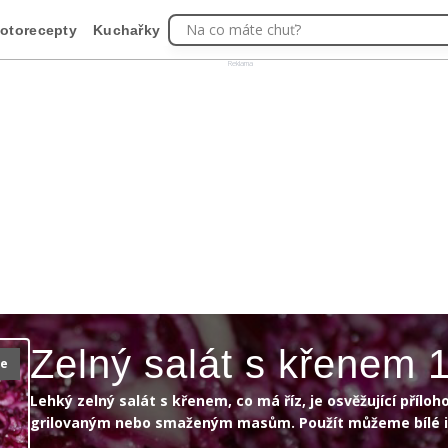
Na co máte chuť?
otorecepty
Kuchařky
Reklama
Zelný salát s křenem 
ie
Lehký zelný salát s křenem, co má říz, je osvěžující příloh
grilovaným nebo smaženým masům. Použít můžeme bílé i 