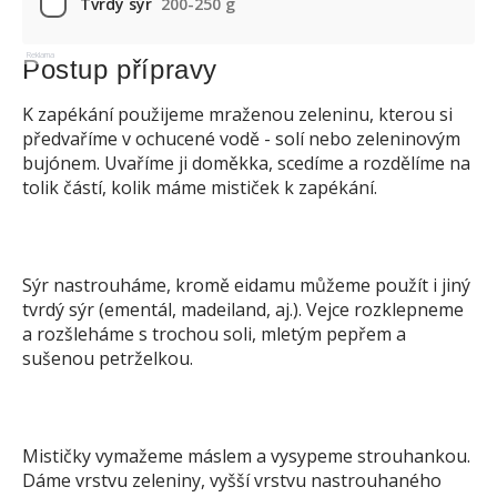
Tvrdý sýr
200-250 g
Reklama
Postup přípravy
K zapékání použijeme mraženou zeleninu, kterou si
předvaříme v ochucené vodě - solí nebo zeleninovým
bujónem. Uvaříme ji doměkka, scedíme a rozdělíme na
tolik částí, kolik máme mističek k zapékání.
Sýr nastrouháme, kromě eidamu můžeme použít i jiný
tvrdý sýr (ementál, madeiland, aj.). Vejce rozklepneme
a rozšleháme s trochou soli, mletým pepřem a
sušenou petrželkou.
Mističky vymažeme máslem a vysypeme strouhankou.
Dáme vrstvu zeleniny, vyšší vrstvu nastrouhaného