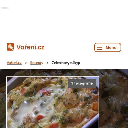
Reklama
Vaření.cz
Recepty
Zeleninovy nákyp
1 fotografie