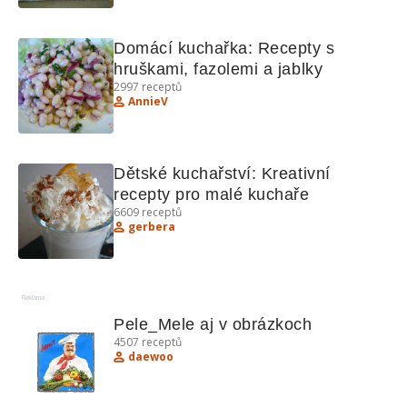
Domácí kuchařka: Recepty s 
hruškami, fazolemi a jablky
2997
receptů
AnnieV
Dětské kuchařství: Kreativní 
recepty pro malé kuchaře
6609
receptů
gerbera
Reklama
Pele_Mele aj v obrázkoch
4507
receptů
daewoo