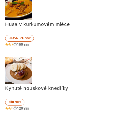
Husa v kurkumovém mléce
HLAVNÍ CHODY
4,7
160
min
Kynuté houskové knedlíky
PŘÍLOHY
4,8
120
min