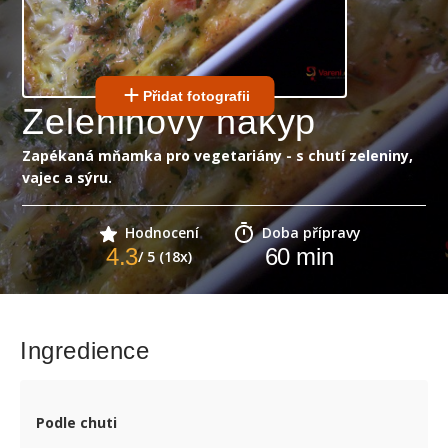
Přidat fotografii
Zeleninovy nákyp
Zapékaná mňamka pro vegetariány - s chutí zeleniny,
vajec a sýru.
Hodnocení
Doba přípravy
4.3
60
min
/ 5 (18x)
Ingredience
Podle chuti