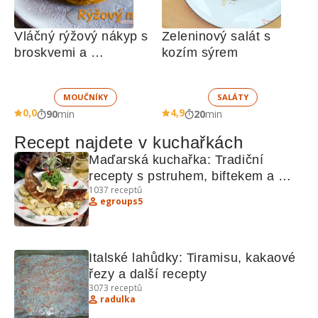
Vláčný rýžový nákyp s 
Zeleninový salát s 
broskvemi a 
kozím sýrem
nadýchaným sněhem
MOUČNÍKY
SALÁTY
0,0
4,9
90
min
20
min
Recept najdete v kuchařkách
Maďarská kuchařka: Tradiční 
recepty s pstruhem, biftekem a 
1037
receptů
dalšími lahůdkami
egroups5
Italské lahůdky: Tiramisu, kakaové 
řezy a další recepty
3073
receptů
radulka