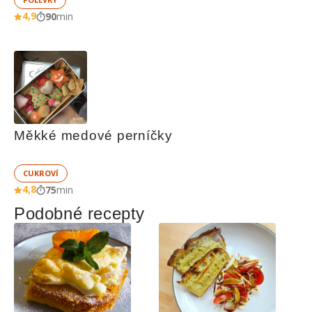
4,9
90
min
Měkké medové perníčky
CUKROVÍ
4,8
75
min
Podobné recepty