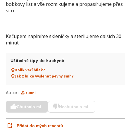
bobkový list a vše rozmixujeme a propasírujeme přes
síto.
Kečupem naplníme skleničky a sterilujeme dalších 30
minut.
Užitečné tipy do kuchyně
Kolik váží bílek?
Jak z bílků vyšlehat pevný sníh?
Autor:
runni
Chutnalo mi
Nechutnalo mi
Přidat do mých receptů