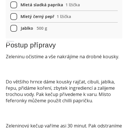
Mletá sladká paprika
1 lžička
Mletý černý pepř
1 lžička
Jablko
500 g
Reklama
Postup přípravy
Zeleninu očistíme a vše nakrájíme na drobné kousky.
Do většího hrnce dáme kousky rajčat, cibuli, jablka,
řepu, přidáme koření, zbytek ingrediencí a zalijeme
trochou vody. Pak kečup přivedeme k varu. Místo
feferonky můžeme použít chilli papričku.
Zeleninový kečup vaříme asi 30 minut. Pak odstraníme