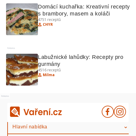
Domácí kuchařka: Kreativní recepty 
s brambory, masem a koláči
4751
receptů
CHYR
Reklama
Labužnické lahůdky: Recepty pro 
gurmány
4516
receptů
Milma
Reklama
Hlavní nabídka