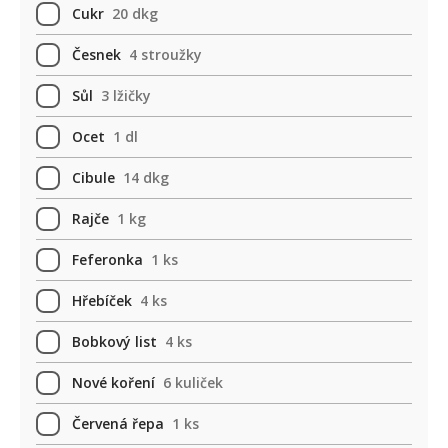
Cukr
20 dkg
Česnek
4 stroužky
Sůl
3 lžičky
Ocet
1 dl
Cibule
14 dkg
Rajče
1 kg
Feferonka
1 ks
Hřebíček
4 ks
Bobkový list
4 ks
Nové koření
6 kuliček
Červená řepa
1 ks