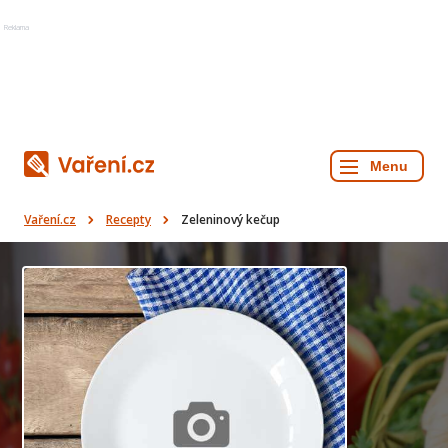
Reklama
Vaření.cz
Recepty
Zeleninový kečup