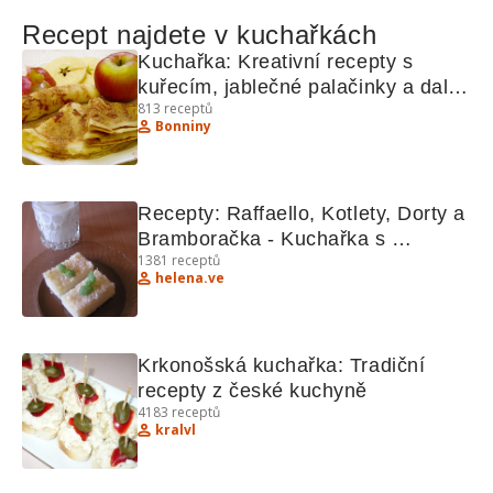
Recept najdete v kuchařkách
Kuchařka: Kreativní recepty s 
kuřecím, jablečné palačinky a další 
813
receptů
lahůdky
Bonniny
Recepty: Raffaello, Kotlety, Dorty a 
Bramboračka - Kuchařka s 
1381
receptů
exotickými pochoutkami
helena.ve
Krkonošská kuchařka: Tradiční 
recepty z české kuchyně
4183
receptů
kralvl