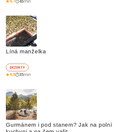
4,7
45
min
Líná manželka
DEZERTY
4,8
35
min
Gurmánem i pod stanem? Jak na polní 
kuchyni a na čem vařit