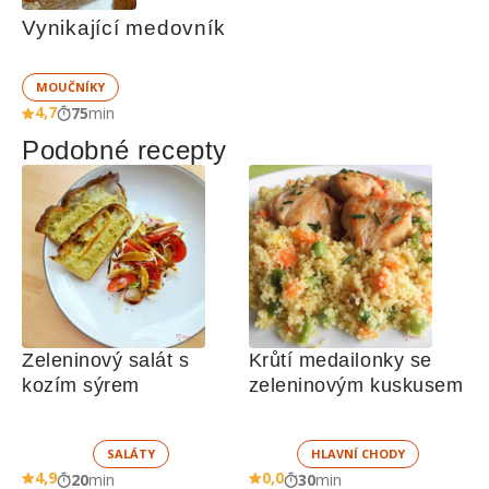
Vynikající medovník
MOUČNÍKY
4,7
75
min
Podobné recepty
Zeleninový salát s 
Krůtí medailonky se 
kozím sýrem
zeleninovým kuskusem  
SALÁTY
HLAVNÍ CHODY
4,9
0,0
20
min
30
min