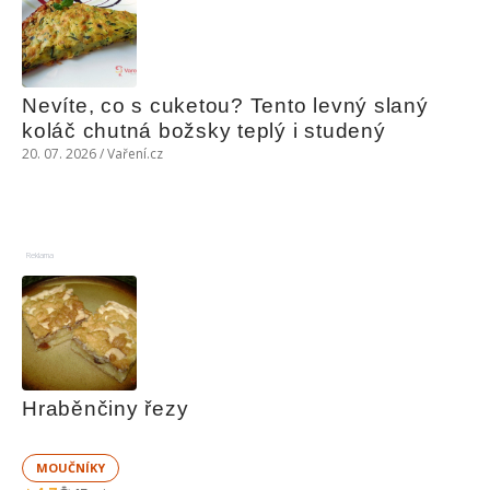
Nevíte, co s cuketou? Tento levný slaný 
koláč chutná božsky teplý i studený
20. 07. 2026 / Vaření.cz
Reklama
Hraběnčiny řezy
MOUČNÍKY