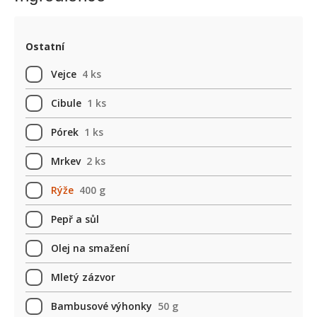
Ostatní
Vejce
4 ks
Cibule
1 ks
Pórek
1 ks
Mrkev
2 ks
Rýže
400 g
Pepř a sůl
Olej na smažení
Mletý zázvor
Bambusové výhonky
50 g