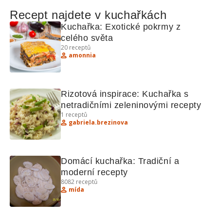
Recept najdete v kuchařkách
Kuchařka: Exotické pokrmy z 
celého světa
20
receptů
amonnia
Rizotová inspirace: Kuchařka s 
netradičními zeleninovými recepty
1
receptů
gabriela.brezinova
Domácí kuchařka: Tradiční a 
moderní recepty
8082
receptů
mída