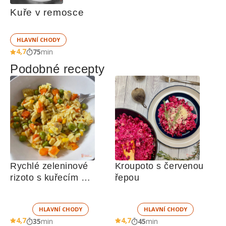
Kuře v remosce
HLAVNÍ CHODY
4,7
75
min
Podobné recepty
Rychlé zeleninové 
Kroupoto s červenou 
rizoto s kuřecím 
řepou
masem
HLAVNÍ CHODY
HLAVNÍ CHODY
4,7
4,7
35
min
45
min