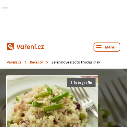
Reklama
Vaření.cz
Recepty
Zeleninové rizoto trochu jinak
1 fotografie