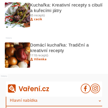
Kuchařka: Kreativní recepty s cibulí 
a kuřecími játry
65
receptů
cacik
Reklama
Domácí kuchařka: Tradiční a 
kreativní recepty
1118
receptů
Vilienka
Reklama
Hlavní nabídka