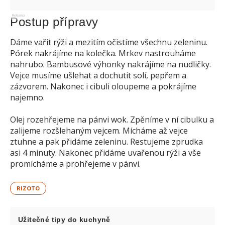
Reklama
Postup přípravy
Dáme vařit rýži a mezitím očistíme všechnu zeleninu.
Pórek nakrájíme na kolečka. Mrkev nastrouháme
nahrubo. Bambusové výhonky nakrájíme na nudličky.
Vejce musíme ušlehat a dochutit solí, pepřem a
zázvorem. Nakonec i cibuli oloupeme a pokrájíme
najemno.
Olej rozehřejeme na pánvi wok. Zpěníme v ní cibulku a
zalijeme rozšlehaným vejcem. Mícháme až vejce
ztuhne a pak přidáme zeleninu. Restujeme zprudka
asi 4 minuty. Nakonec přidáme uvařenou rýži a vše
promícháme a prohřejeme v pánvi.
RIZOTO
Užitečné tipy do kuchyně