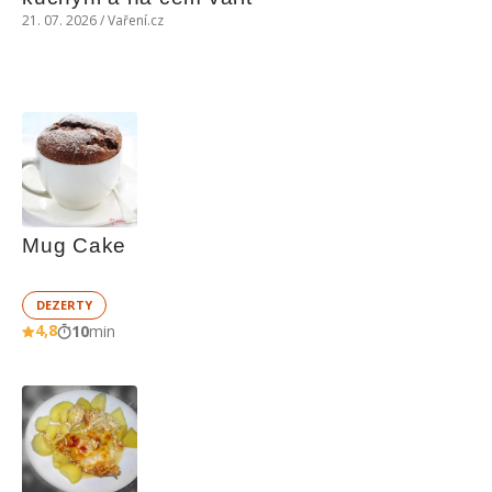
21. 07. 2026 / Vaření.cz
Mug Cake
DEZERTY
4,8
10
min