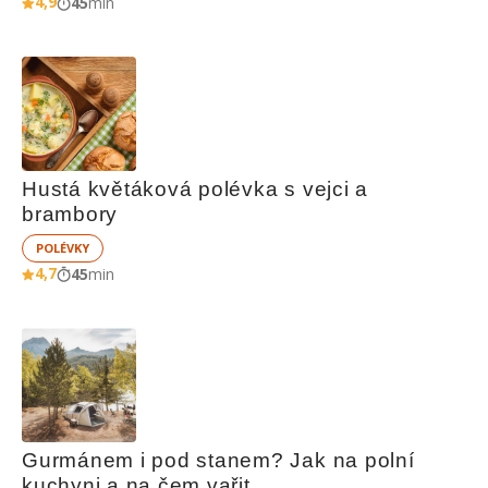
4,9
45
min
Hustá květáková polévka s vejci a 
brambory
POLÉVKY
4,7
45
min
Gurmánem i pod stanem? Jak na polní 
kuchyni a na čem vařit