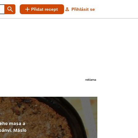
Přidat recept
Přihlásit se
ného masa a
 pánvi. Máslo