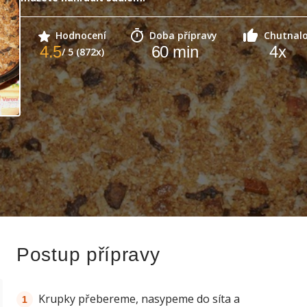
Hodnocení
Doba přípravy
Chutnal
4.5
60
min
4
x
/ 5 (872x)
Postup přípravy
Krupky přebereme, nasypeme do síta a