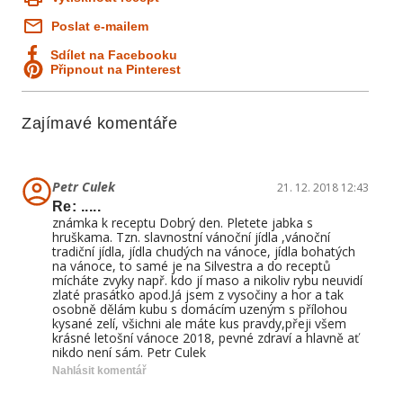
Poslat e-mailem
Sdílet na Facebooku
Připnout na Pinterest
Zajímavé komentáře
Petr Culek
21. 12. 2018 12:43
Re: .....
známka k receptu Dobrý den. Pletete jabka s
hruškama. Tzn. slavnostní vánoční jídla ,vánoční
tradiční jídla, jídla chudých na vánoce, jídla bohatých
na vánoce, to samé je na Silvestra a do receptů
mícháte zvyky např. kdo jí maso a nikoliv rybu neuvidí
zlaté prasátko apod.Já jsem z vysočiny a hor a tak
osobně dělám kubu s domácím uzeným s přílohou
kysané zelí, všichni ale máte kus pravdy,přeji všem
krásné letošní vánoce 2018, pevné zdraví a hlavně ať
nikdo není sám. Petr Culek
Nahlásit komentář