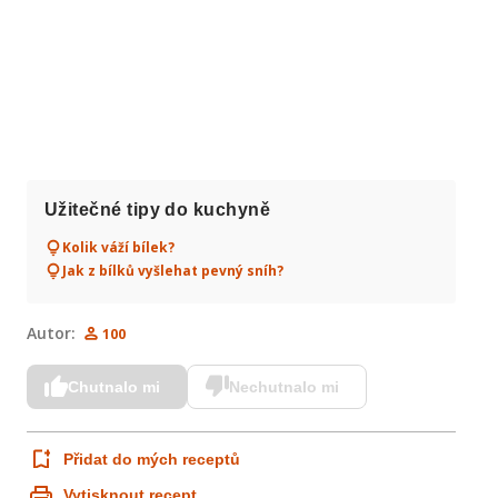
Užitečné tipy do kuchyně
Kolik váží bílek?
Jak z bílků vyšlehat pevný sníh?
Autor:
100
Chutnalo mi
Nechutnalo mi
Přidat do mých receptů
Vytisknout recept