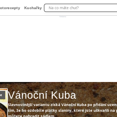
Na co máte chuť?
otorecepty
Kuchařky
Reklama
Vánoční Kuba
ie
Slavnostnější variantu získá Vánoční Kuba po přidání uze
tím, že ho ozdobíte plátky slaniny, které jste uškvařili na
můžete nahradit sádlem.