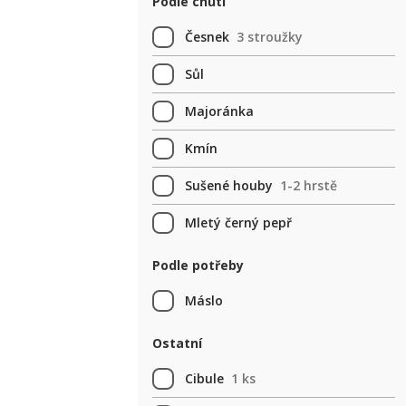
Podle chuti
Česnek
3 stroužky
Sůl
Majoránka
Kmín
Sušené houby
1-2 hrstě
Mletý černý pepř
Podle potřeby
Máslo
Ostatní
Cibule
1 ks