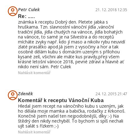
Petr Culek
21. 12. 2018 12:35
Re: .....
známka k receptu Dobrý den. Pletete jabka s
hruškama. Tzn. slavnostní vánoční jídla ,vánoční
tradiční jídla, jídla chudých na vánoce, jídla bohatých
na vánoce, to samé je na Silvestra a do receptů
mícháte zvyky např. kdo jí maso a nikoliv rybu neuvidí
zlaté prasátko apod.Já jsem z vysočiny a hor a tak
osobně dělám kubu s domácím uzeným s přílohou
kysané zelí, všichni ale máte kus pravdy,přeji všem
krásné letošní vánoce 2018, pevné zdraví a hlavně ať
nikdo není sám. Petr Culek
Nahlásit komentář
Zdeněk
24. 12. 2015 21:47
Komentář k receptu Vánoční Kuba
Hledal jsem recept na vánočního kubu s uzeným, jak
ho dělala moje mamka a babička, rodačky z Krkonoš.
Konečně jsem našel ten nejpodobnější, díky :-) Na
štědrý den nikdy nechyběl. To bychom si spíš nechali
ujít salát s řízkem ;-)
Nahlásit komentář