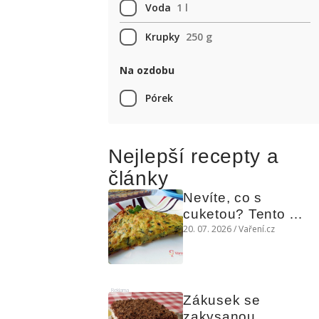
Voda
1 l
Krupky
250 g
Na ozdobu
Pórek
Nejlepší recepty a
články
Nevíte, co s 
cuketou? Tento 
levný slaný koláč 
20. 07. 2026 / Vaření.cz
chutná božsky teplý 
i studený
Reklama
Zákusek se 
zakysanou 