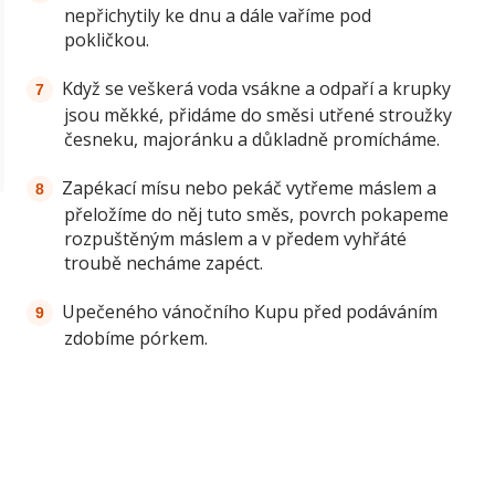
nepřichytily ke dnu a dále vaříme pod
pokličkou.
Když se veškerá voda vsákne a odpaří a krupky
jsou měkké, přidáme do směsi utřené stroužky
česneku, majoránku a důkladně promícháme.
Zapékací mísu nebo pekáč vytřeme máslem a
přeložíme do něj tuto směs, povrch pokapeme
rozpuštěným máslem a v předem vyhřáté
troubě necháme zapéct.
Upečeného vánočního Kupu před podáváním
zdobíme pórkem.