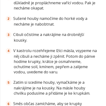
důkladně je propláchneme vařící vodou. Pak je
necháme okapat.
Sušené houby namočíme do horké vody a
necháme je nabobtnat.
Cibuli očistíme a nakrájíme na drobnější
kousky.
V kastrolu rozehřejeme lžíci másla, vsypeme na
něj cibuli a necháme ji zpěnit. Potom do pánve
hodíme krupky, krátce je osmahneme,
ochutíme solí, kmínem, pepřem a zalijeme
vodou, uvedeme do varu.
Zatím si scedíme houby, vymačkáme je a
nakrájíme je na kousky. Na másle houby
chvilku podusíme a přidáme je ke krupkám.
Směs občas zamícháme, aby se krupky