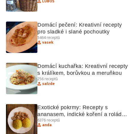
LUBOŠ
Domácí pečení: Kreativní recepty 
pro sladké i slané pochoutky
5464
receptů
vasek
Domácí kuchařka: Kreativní recepty 
s králíkem, borůvkou a meruňkou
256
receptů
salzde
Exotické pokrmy: Recepty s 
ananasem, indické koření a rolády 
6376
receptů
- Kuchařka s exotickými recepty
anda