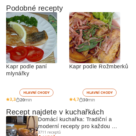
Podobné recepty
Kapr podle paní 
Kapr podle Rožmberků
mlynářky
HLAVNÍ CHODY
HLAVNÍ CHODY
3,3
4,7
20
min
30
min
Recept najdete v kuchařkách
Domácí kuchařka: Tradiční a 
moderní recepty pro každou 
3711
receptů
příležitost