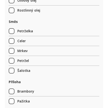
Olivový olej
Rostlinný olej
Směs
Petrželka
Celer
Mrkev
Petržel
Šalotka
Příloha
Brambory
Pažitka