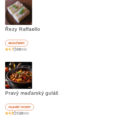
Řezy Raffaello
MOUČNÍKY
4,7
30
min
Pravý maďarský guláš
HLAVNÍ CHODY
4,8
120
min