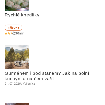
Rychlé knedlíky
PŘÍLOHY
4,7
30
min
Gurmánem i pod stanem? Jak na polní 
kuchyni a na čem vařit
21. 07. 2026 / Vaření.cz