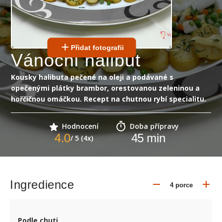
Přidat fotografii
Vánoční halibut
Kousky halibuta pečené na oleji a podávané s
opečenými plátky brambor, orestovanou zeleninou a
hořčičnou omáčkou. Recept na chutnou rybí specialitu.
Hodnocení
Doba přípravy
4.0
45
min
/ 5 (4x)
Ingredience
Podle chuti