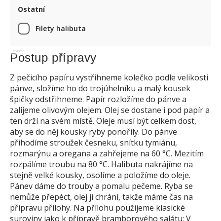
Ostatní
Filety halibuta
Reklama
Postup přípravy
Z pečicího papíru vystřihneme kolečko podle velikosti
pánve, složíme ho do trojúhelníku a malý kousek
špičky odstřihneme. Papír rozložíme do pánve a
zalijeme olivovým olejem. Olej se dostane i pod papír a
ten drží na svém místě. Oleje musí být celkem dost,
aby se do něj kousky ryby ponořily. Do pánve
přihodíme stroužek česneku, snítku tymiánu,
rozmarýnu a oregana a zahřejeme na 60 °C. Mezitím
rozpálíme troubu na 80 °C. Halibuta nakrájíme na
stejně velké kousky, osolíme a položíme do oleje.
Pánev dáme do trouby a pomalu pečeme. Ryba se
nemůže přepéct, olej ji chrání, takže máme čas na
přípravu přílohy. Na přílohu použijeme klasické
suroviny jako k přípravě bramborového salátu: V