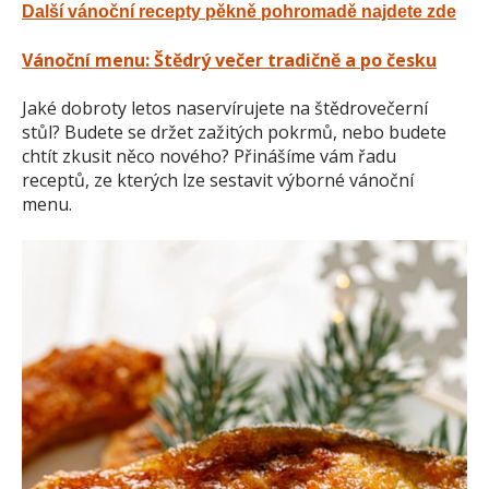
Další vánoční recepty pěkně pohromadě najdete zde
Vánoční menu: Štědrý večer tradičně a po česku
Jaké dobroty letos naservírujete na štědrovečerní
stůl? Budete se držet zažitých pokrmů, nebo budete
chtít zkusit něco nového? Přinášíme vám řadu
receptů, ze kterých lze sestavit výborné vánoční
menu.