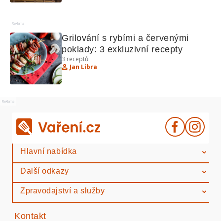
Reklama
Grilování s rybími a červenými 
poklady: 3 exkluzivní recepty
3
receptů
Jan Libra
Reklama
Hlavní nabídka
Další odkazy
Zpravodajství a služby
Kontakt