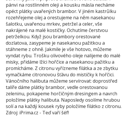
pánvi na rostlinném oleji a kousku másla necháme
opéct plátky uvařených brambor. V jiném kastrůlku
rozehřejeme olej a orestujeme na něm nasekanou
šalotku, uvařenou mrkev, petržel a celer, vše
nakrájené na malé kostičky. Ochutíme čerstvou
petrželkou. Když jsou brambory orestované
dozlatova, zasypeme je nasekanou pažitkou a
stáhneme z ohně. Jakmile je vše hotovo, můžeme
vyndat rybu. Trošku olivového oleje nalijeme do malé
misky, přidáme lžíci hořčice a nasekanou pažitku a
promícháme. Z citronu vyřízneme filátka a ze zbytku
vymačkáme citronovou šťávu do mističky k hořčici.
Vánočního halibuta můžeme servírovat: doprostřed
talíře dáme plátky brambor, vedle orestovanou
zeleninu, pokapeme horčičným dresingem a navrch
položíme plátky halibuta. Naposledy osolíme hrubou
solí a na každý kousek ryby položíme filátko z citronu.
Zdroj: iPrima.cz - Teď vaří šéf!