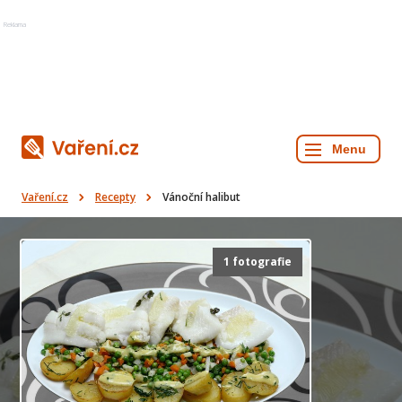
Reklama
Vaření.cz
Recepty
Vánoční halibut
1 fotografie