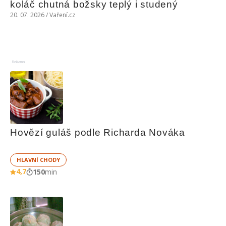
koláč chutná božsky teplý i studený
20. 07. 2026 / Vaření.cz
Reklama
Hovězí guláš podle Richarda Nováka
HLAVNÍ CHODY
4,7
150
min