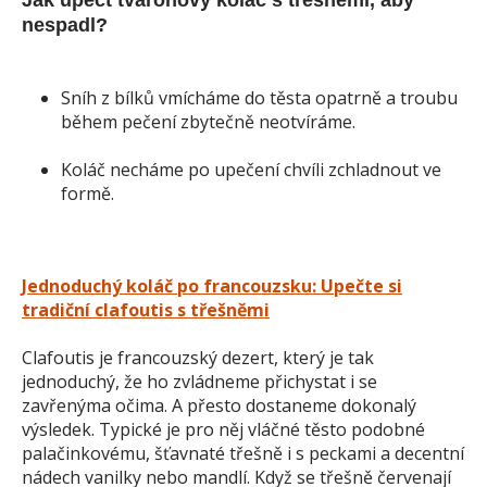
Jak upéct tvarohový koláč s třešněmi, aby
nespadl?
Sníh z bílků vmícháme do těsta opatrně a troubu
během pečení zbytečně neotvíráme.
Koláč necháme po upečení chvíli zchladnout ve
formě.
Jednoduchý koláč po francouzsku: Upečte si
tradiční clafoutis s třešněmi
Clafoutis je francouzský dezert, který je tak
jednoduchý, že ho zvládneme přichystat i se
zavřenýma očima. A přesto dostaneme dokonalý
výsledek. Typické je pro něj vláčné těsto podobné
palačinkovému, šťavnaté třešně i s peckami a decentní
nádech vanilky nebo mandlí. Když se třešně červenají