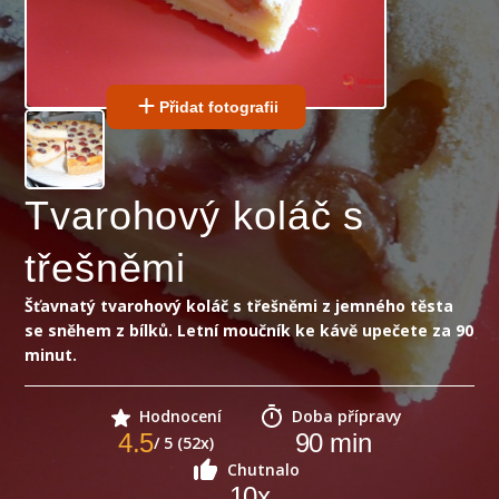
Přidat fotografii
Tvarohový koláč s
třešněmi
Šťavnatý tvarohový koláč s třešněmi z jemného těsta
se sněhem z bílků. Letní moučník ke kávě upečete za 90
minut.
Hodnocení
Doba přípravy
4.5
90
min
/ 5 (52x)
Chutnalo
10
x