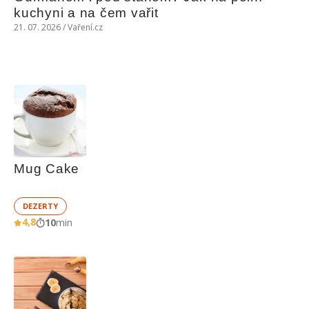
kuchyni a na čem vařit
21. 07. 2026 / Vaření.cz
Mug Cake
DEZERTY
4,8
10
min