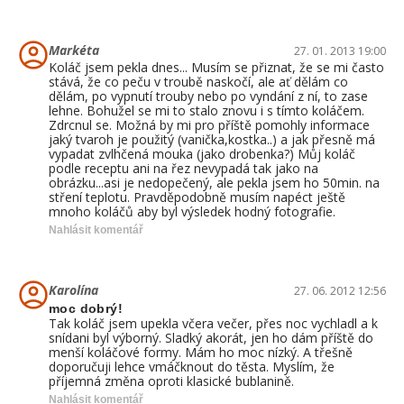
Markéta
27. 01. 2013 19:00
Koláč jsem pekla dnes... Musím se přiznat, že se mi často
stává, že co peču v troubě naskočí, ale ať dělám co
dělám, po vypnutí trouby nebo po vyndání z ní, to zase
lehne. Bohužel se mi to stalo znovu i s tímto koláčem.
Zdrcnul se. Možná by mi pro příště pomohly informace
jaký tvaroh je použitý (vanička,kostka..) a jak přesně má
vypadat zvlhčená mouka (jako drobenka?) Můj koláč
podle receptu ani na řez nevypadá tak jako na
obrázku...asi je nedopečený, ale pekla jsem ho 50min. na
stření teplotu. Pravděpodobně musím napéct ještě
mnoho koláčů aby byl výsledek hodný fotografie.
Nahlásit komentář
Karolína
27. 06. 2012 12:56
moc dobrý!
Tak koláč jsem upekla včera večer, přes noc vychladl a k
snídani byl výborný. Sladký akorát, jen ho dám příště do
menší koláčové formy. Mám ho moc nízký. A třešně
doporučuji lehce vmáčknout do těsta. Myslím, že
příjemná změna oproti klasické bublanině.
Nahlásit komentář