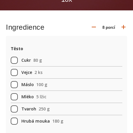
Ingredience
Těsto
Cukr
80 g
Vejce
2 ks
Máslo
100 g
Mléko
5 lžic
Tvaroh
250 g
Hrubá mouka
180 g