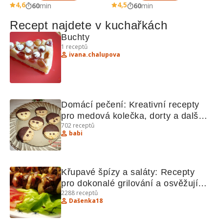
4,6
4,5
60
min
60
min
Recept najdete v kuchařkách
Buchty
1
receptů
ivana.chalupova
Domácí pečení: Kreativní recepty 
pro medová kolečka, dorty a další 
702
receptů
lahodnosti
babi
Křupavé špízy a saláty: Recepty 
pro dokonalé grilování a osvěžující 
2288
receptů
saláty
Dašenka18