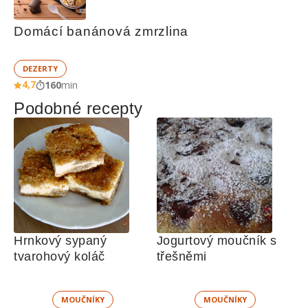
Domácí banánová zmrzlina
DEZERTY
4,7
160
min
Podobné recepty
Hrnkový sypaný 
Jogurtový moučník s 
tvarohový koláč
třešněmi
MOUČNÍKY
MOUČNÍKY