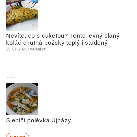
Nevíte, co s cuketou? Tento levný slaný 
koláč chutná božsky teplý i studený
20. 07. 2026 / Vaření.cz
Reklama
Slepičí polévka Ujházy
POLÉVKY