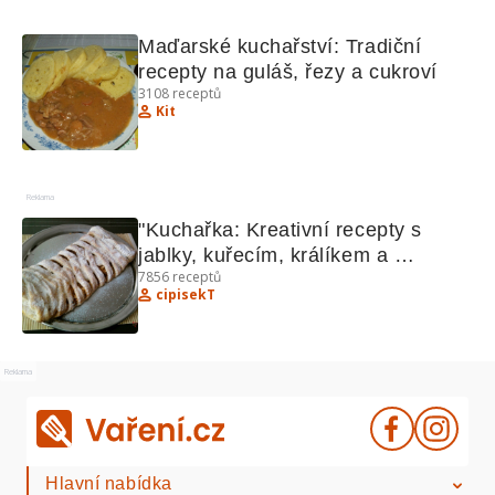
Maďarské kuchařství: Tradiční 
recepty na guláš, řezy a cukroví
3108
receptů
Kit
Reklama
"Kuchařka: Kreativní recepty s 
jablky, kuřecím, králíkem a 
7856
receptů
bochánky"
cipisekT
Reklama
Hlavní nabídka