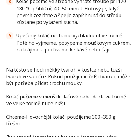
Koláč pečeme ve středně vyhřáté troubě při 170–
180 °C přibližně 40–50 minut. Hotový je, když
povrch zezlátne a špejle zapíchnutá do středu
zůstane po vytažení suchá.
Upečený koláč necháme vychladnout ve formě.
Poté ho vyjmeme, posypeme moučkovým cukrem,
nakrájíme a podáváme ke kávě nebo čaji.
Na těsto se hodí měkký tvaroh v kostce nebo tužší
tvaroh ve vaničce. Pokud použijeme řidší tvaroh, může
být potřeba přidat trochu mouky.
Koláč pečeme v menší koláčové nebo dortové formě.
Ve velké formě bude nižší.
Chceme-li ovocnější koláč, použijeme 300–350 g
třešní.