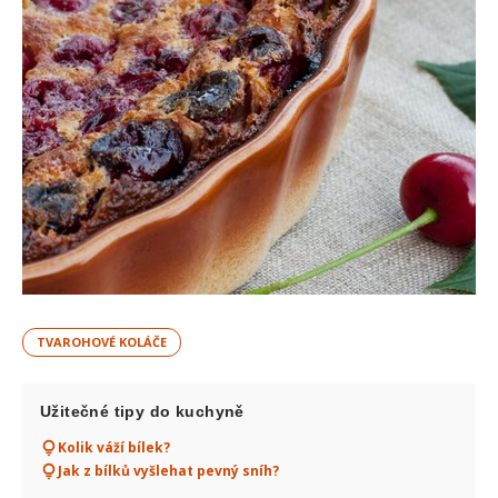
TVAROHOVÉ KOLÁČE
Užitečné tipy do kuchyně
Kolik váží bílek?
Jak z bílků vyšlehat pevný sníh?