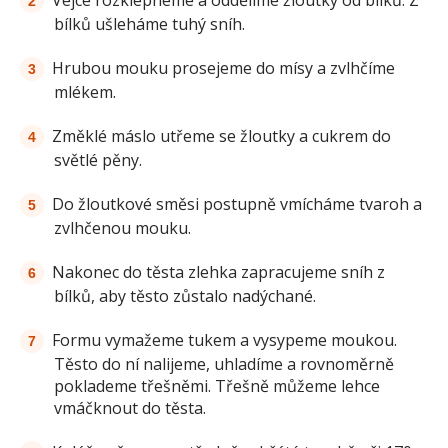
Vejce rozklepneme a oddělíme žloutky od bílků. Z
bílků ušleháme tuhý sníh.
Hrubou mouku prosejeme do mísy a zvlhčíme
mlékem.
Změklé máslo utřeme se žloutky a cukrem do
světlé pěny.
Do žloutkové směsi postupně vmícháme tvaroh a
zvlhčenou mouku.
Nakonec do těsta zlehka zapracujeme sníh z
bílků, aby těsto zůstalo nadýchané.
Formu vymažeme tukem a vysypeme moukou.
Těsto do ní nalijeme, uhladíme a rovnoměrně
poklademe třešněmi. Třešně můžeme lehce
vmáčknout do těsta.