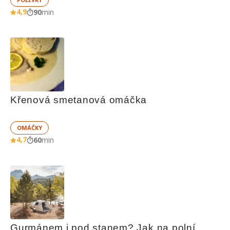
4,9
90
min
Křenová smetanová omáčka
OMÁČKY
4,7
60
min
Gurmánem i pod stanem? Jak na polní 