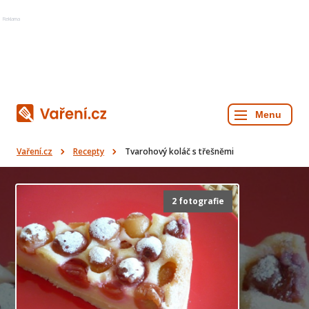
Reklama
Vaření.cz
Recepty
Tvarohový koláč s třešněmi
2 fotografie