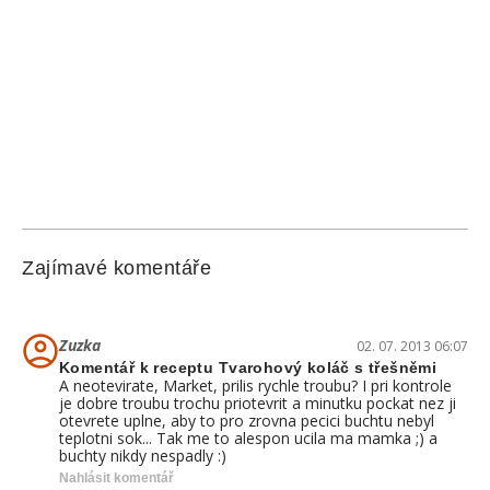
Zajímavé komentáře
Zuzka
02. 07. 2013 06:07
Komentář k receptu Tvarohový koláč s třešněmi
A neotevirate, Market, prilis rychle troubu? I pri kontrole
je dobre troubu trochu priotevrit a minutku pockat nez ji
otevrete uplne, aby to pro zrovna pecici buchtu nebyl
teplotni sok... Tak me to alespon ucila ma mamka ;) a
buchty nikdy nespadly :)
Nahlásit komentář