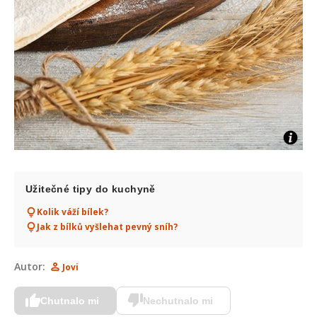
Užitečné tipy do kuchyně
Kolik váží bílek?
Jak z bílků vyšlehat pevný sníh?
Autor:
Jovi
Chutnalo mi
Nechutnalo mi