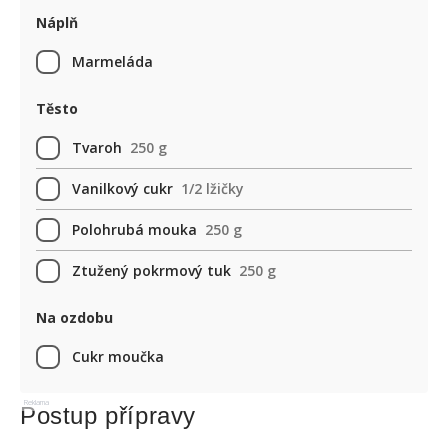
Náplň
Marmeláda
Těsto
Tvaroh
250 g
Vanilkový cukr
1/2 lžičky
Polohrubá mouka
250 g
Ztužený pokrmový tuk
250 g
Na ozdobu
Cukr moučka
Reklama
Postup přípravy