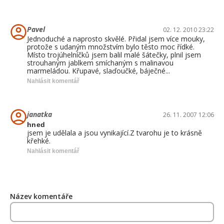
Pavel
02. 12. 2010 23:22
Jednoduché a naprosto skvělé. Přidal jsem více mouky,
protože s udaným množstvím bylo těsto moc řídké.
Místo trojúhelníčků jsem balil malé šátečky, plnil jsem
strouhaným jablkem smíchaným s malinavou
marmeládou. Křupavé, slaďoučké, báječné...
Nahlásit komentář
janatka
26. 11. 2007 12:06
hned
jsem je udělala a jsou vynikající.Z tvarohu je to krásně
křehké.
Nahlásit komentář
Název komentáře