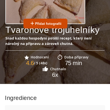
Přidat fotografii
Tvarohové trojuhelníky
Snad každou hospodyni potěší recept, který není
náročný na přípravu a zároveň chutná.
Hodnocení
Doba přípravy
4.6
75
min
/ 5 (48x)
Chutnalo
6
x
Ingredience