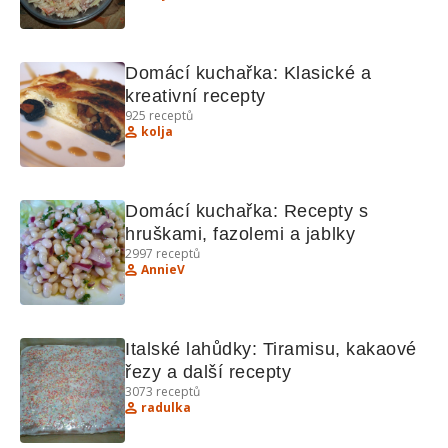
Domácí kuchařka: Klasické a 
kreativní recepty
925
receptů
kolja
Domácí kuchařka: Recepty s 
hruškami, fazolemi a jablky
2997
receptů
AnnieV
Italské lahůdky: Tiramisu, kakaové 
řezy a další recepty
3073
receptů
radulka