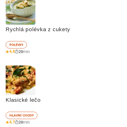
Rychlá polévka z cukety
POLÉVKY
4,8
20
min
Klasické lečo
HLAVNÍ CHODY
4,7
20
min