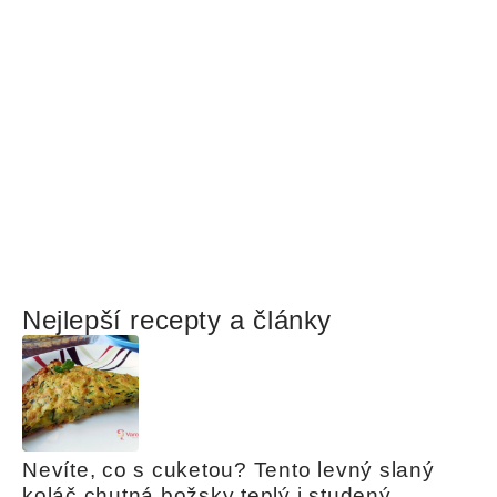
Nejlepší recepty a články
Nevíte, co s cuketou? Tento levný slaný 
koláč chutná božsky teplý i studený