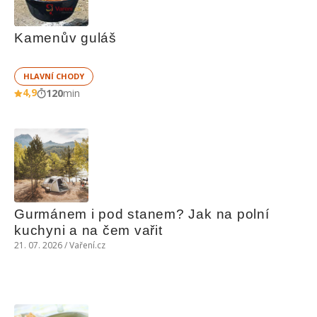
Kamenův guláš
HLAVNÍ CHODY
4,9
120
min
Gurmánem i pod stanem? Jak na polní 
kuchyni a na čem vařit
21. 07. 2026 / Vaření.cz