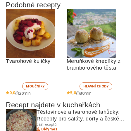
Podobné recepty
Tvarohové kuličky
Meruňkové knedlíky z 
bramborového těsta 
MOUČNÍKY
HLAVNÍ CHODY
0,0
5,0
20
min
30
min
Recept najdete v kuchařkách
Těstovinové a tvarohové lahůdky: 
Recepty pro saláty, dorty a české 
583
receptů
speciality
Didymos