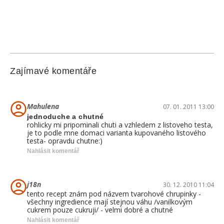
Zajímavé komentáře
Mahulena
07. 01. 2011 13:00
jednoduche a chutné
rohlicky mi pripominali chuti a vzhledem z listoveho testa,
je to podle mne domaci varianta kupovaného listového
testa- opravdu chutne:)
Nahlásit komentář
j18n
30. 12. 2010 11:04
tento recept znám pod názvem tvarohové chrupinky -
všechny ingredience mají stejnou váhu /vanilkovým
cukrem pouze cukruji/ - velmi dobré a chutné
Nahlásit komentář