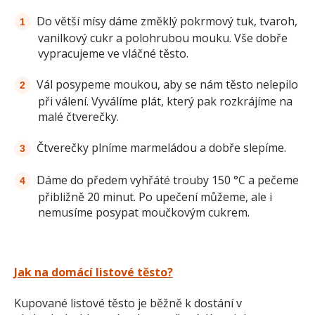
Do větší mísy dáme změklý pokrmový tuk, tvaroh,
vanilkový cukr a polohrubou mouku. Vše dobře
vypracujeme ve vláčné těsto.
Vál posypeme moukou, aby se nám těsto nelepilo
při válení. Vyválíme plát, který pak rozkrájíme na
malé čtverečky.
Čtverečky plníme marmeládou a dobře slepíme.
Dáme do předem vyhřáté trouby 150 °C a pečeme
přibližně 20 minut. Po upečení můžeme, ale i
nemusíme posypat moučkovým cukrem.
Jak na domácí listové těsto?
Kupované listové těsto je běžně k dostání v