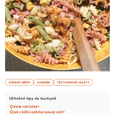
ZDRAVÉ OBĚDY
SLANINA
TĚSTOVINOVÉ SALÁTY
Užitečné tipy do kuchyně
Kolik váží bílek?
Jak z bílků vyšlehat pevný sníh?