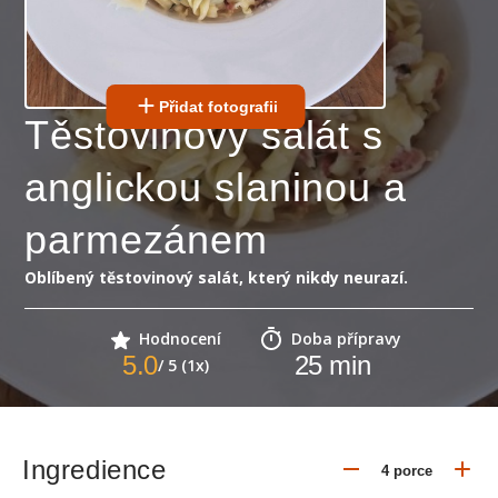
Přidat fotografii
Těstovinový salát s
anglickou slaninou a
parmezánem
Oblíbený těstovinový salát, který nikdy neurazí.
Hodnocení
Doba přípravy
5.0
25
min
/ 5 (1x)
Ingredience