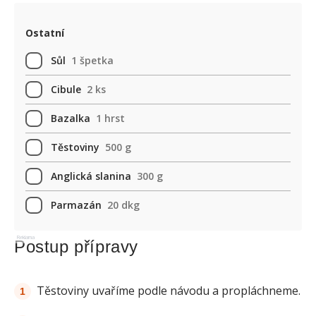
Ostatní
Sůl
1 špetka
Cibule
2 ks
Bazalka
1 hrst
Těstoviny
500 g
Anglická slanina
300 g
Parmazán
20 dkg
Reklama
Postup přípravy
Těstoviny uvaříme podle návodu a propláchneme.