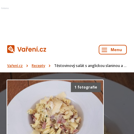
Reklama
Vaření.cz
Recepty
Těstovinový salát s anglickou slaninou a parmezánem
1 fotografie