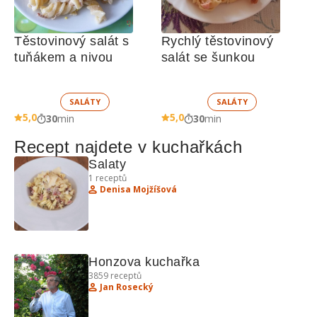
Těstovinový salát s 
Rychlý těstovinový 
tuňákem a nivou
salát se šunkou
SALÁTY
SALÁTY
5,0
5,0
30
min
30
min
Recept najdete v kuchařkách
Salaty
1
receptů
Denisa Mojžíšová
Honzova kuchařka
3859
receptů
Jan Rosecký