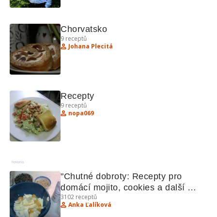
Chorvatsko
9
receptů
Johana Plecitá
Recepty
9
receptů
nopa069
Reklama
"Chutné dobroty: Recepty pro 
domácí mojito, cookies a další 
3102
receptů
lahůdky"
Anka Ľalíková