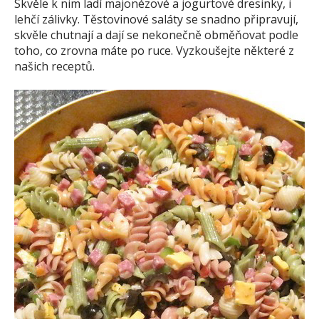
Skvěle k nim ladí majonézové a jogurtové dresinky, i
lehčí zálivky. Těstovinové saláty se snadno připravují,
skvěle chutnají a dají se nekonečně obměňovat podle
toho, co zrovna máte po ruce. Vyzkoušejte některé z
našich receptů.