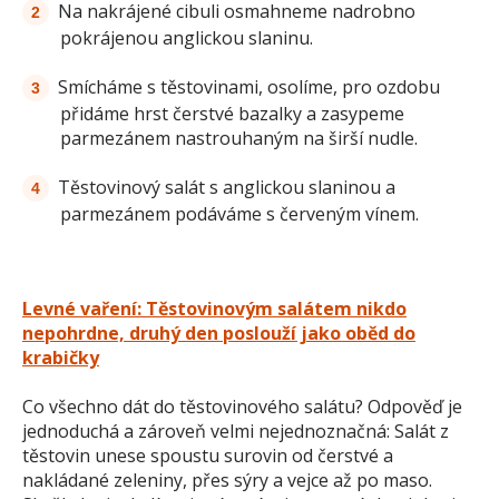
Na nakrájené cibuli osmahneme nadrobno
pokrájenou anglickou slaninu.
Smícháme s těstovinami, osolíme, pro ozdobu
přidáme hrst čerstvé bazalky a zasypeme
parmezánem nastrouhaným na širší nudle.
Těstovinový salát s anglickou slaninou a
parmezánem podáváme s červeným vínem.
Levné vaření: Těstovinovým salátem nikdo
nepohrdne, druhý den poslouží jako oběd do
krabičky
Co všechno dát do těstovinového salátu? Odpověď je
jednoduchá a zároveň velmi nejednoznačná: Salát z
těstovin unese spoustu surovin od čerstvé a
nakládané zeleniny, přes sýry a vejce až po maso.