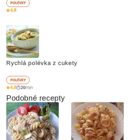
POLÉVKY
4,8
Rychlá polévka z cukety
POLÉVKY
4,8
20
min
Podobné recepty