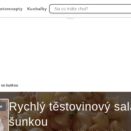
Na co máte chuť?
otorecepty
Kuchařky
Reklama
t se šunkou
Rychlý těstovinový sal
ie
šunkou