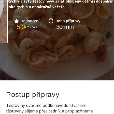
Rychlý a sytý těstovinový salát oblíbený dětmi i dospělými
jako rychlá a nenáročná večeře.
Hodnocení
Doba přípravy
5.0
30
min
/ 5 (6x)
Postup přípravy
Těstoviny uvaříme podle návodu. Uvařené
těstoviny slijeme přes cedník a propláchneme.