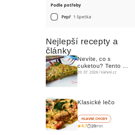
Podle potřeby
Pepř
1 špetka
Nejlepší recepty a
články
Nevíte, co s 
cuketou? Tento 
levný slaný koláč 
20. 07. 2026 / Vaření.cz
chutná božsky teplý 
i studený
Reklama
Klasické lečo
HLAVNÍ CHODY
4,7
20
min