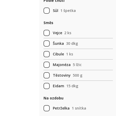
Podle chuti
Sůl
1 špetka
Směs
Vejce
2 ks
Šunka
30 dkg
Cibule
1 ks
Majonéza
5 lžic
Těstoviny
500 g
Eidam
15 dkg
Na ozdobu
Petrželka
1 snítka