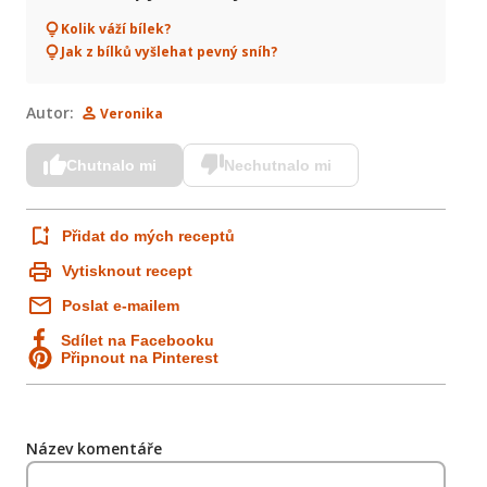
Kolik váží bílek?
Jak z bílků vyšlehat pevný sníh?
Autor:
Veronika
Chutnalo mi
Nechutnalo mi
Přidat do mých receptů
Vytisknout recept
Poslat e-mailem
Sdílet na Facebooku
Připnout na Pinterest
Název komentáře