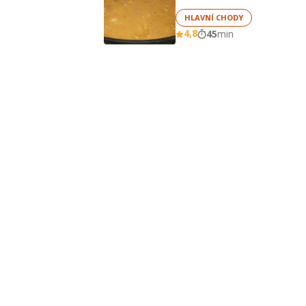
HLAVNÍ CHODY
4,8
45
min