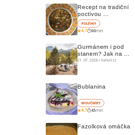
Recept na tradiční 
poctivou 
bramboračku
POLÉVKY
4,7
60
min
Gurmánem i pod 
stanem? Jak na 
polní kuchyni a na 
21. 07. 2026 / Vaření.cz
čem vařit
Bublanina
MOUČNÍKY
4,7
45
min
Fazolková omáčka