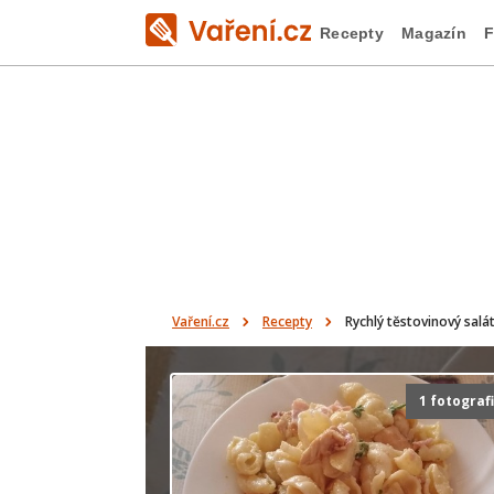
Recepty
Magazín
F
Vaření.cz
Recepty
Rychlý těstovinový salá
1 fotograf