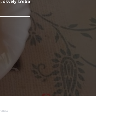
, skvělý třeba
Reklama