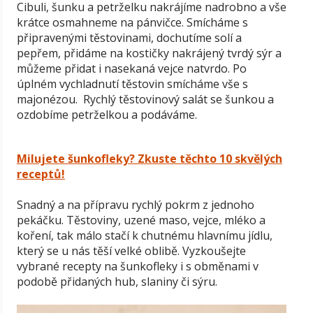
Cibuli, šunku a petrželku nakrájíme nadrobno a vše
krátce osmahneme na pánvičce. Smícháme s
připravenými těstovinami, dochutíme solí a
pepřem, přidáme na kostičky nakrájený tvrdý sýr a
můžeme přidat i nasekaná vejce natvrdo. Po
úplném vychladnutí těstovin smícháme vše s
majonézou. Rychlý těstovinový salát se šunkou a
ozdobíme petrželkou a podáváme.
Milujete šunkofleky? Zkuste těchto 10 skvělých
receptů!
Snadný a na přípravu rychlý pokrm z jednoho
pekáčku. Těstoviny, uzené maso, vejce, mléko a
koření, tak málo stačí k chutnému hlavnímu jídlu,
který se u nás těší velké oblibě. Vyzkoušejte
vybrané recepty na šunkofleky i s obměnami v
podobě přidaných hub, slaniny či sýru.