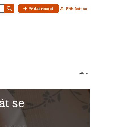
Přidat recept
Přihlásit se
át se