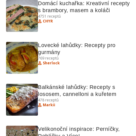
Domácí kuchařka: Kreativní recepty 
s brambory, masem a koláči
4751
receptů
CHYR
Lovecké lahůdky: Recepty pro 
gurmány
769
receptů
Sherlock
Balkánské lahůdky: Recepty s 
lososem, cannelloni a kuřetem
478
receptů
Markii
Velikonoční inspirace: Perníčky, 