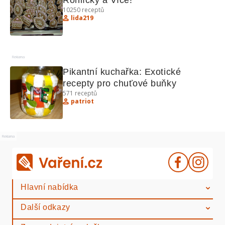
Rohlíčky a Více!
10250
receptů
lida219
Reklama
Pikantní kuchařka: Exotické 
recepty pro chuťové buňky
571
receptů
patriot
Reklama
Hlavní nabídka
Další odkazy