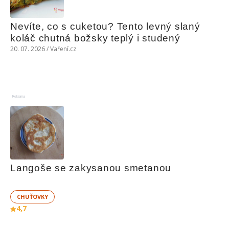
Nevíte, co s cuketou? Tento levný slaný 
koláč chutná božsky teplý i studený
20. 07. 2026 / Vaření.cz
Reklama
Langoše se zakysanou smetanou
CHUŤOVKY
4,7