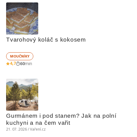
Tvarohový koláč s kokosem
MOUČNÍKY
4,7
60
min
Gurmánem i pod stanem? Jak na polní 
kuchyni a na čem vařit
21. 07. 2026 / Vaření.cz