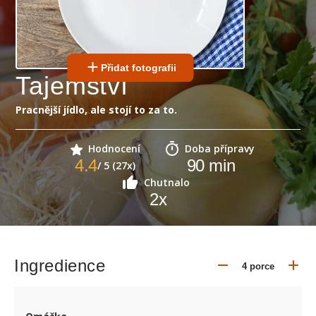
Přidat fotografii
Tajemství
Pracnější jídlo, ale stojí to za to.
Hodnocení
Doba přípravy
4.4
90
min
/ 5 (27x)
Chutnalo
2
x
Ingredience