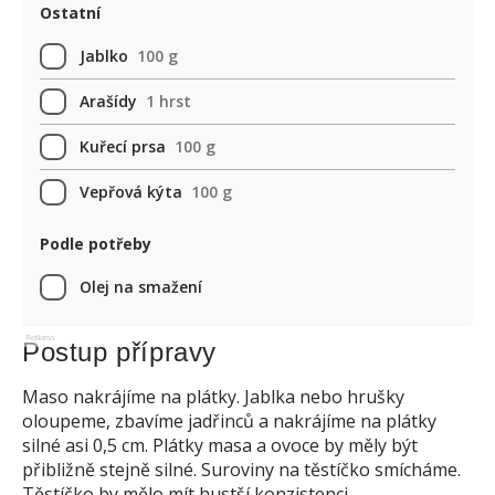
Ostatní
Jablko
100 g
Arašídy
1 hrst
Kuřecí prsa
100 g
Vepřová kýta
100 g
Podle potřeby
Olej na smažení
Reklama
Postup přípravy
Maso nakrájíme na plátky. Jablka nebo hrušky
oloupeme, zbavíme jadřinců a nakrájíme na plátky
silné asi 0,5 cm. Plátky masa a ovoce by měly být
přibližně stejně silné. Suroviny na těstíčko smícháme.
Těstíčko by mělo mít hustší konzistenci.