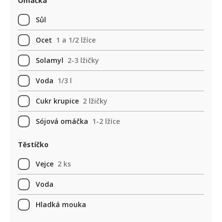
Omáčka
Sůl
Ocet
1 a 1/2 lžíce
Solamyl
2-3 lžičky
Voda
1/3 l
Cukr krupice
2 lžičky
Sójová omáčka
1-2 lžíce
Těstíčko
Vejce
2 ks
Voda
Hladká mouka