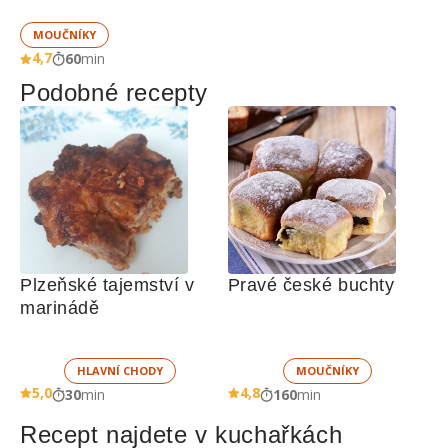
MOUČNÍKY
4,7
60
min
Podobné recepty
Plzeňské tajemství v 
Pravé české buchty
marinádě
HLAVNÍ CHODY
MOUČNÍKY
5,0
4,8
30
min
160
min
Recept najdete v kuchařkách