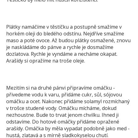
Plátky namáčíme v těstíčku a postupně smažíme v
horkém oleji do bledého odstínu. Nejdříve smažíme
maso a poté ovoce. Až budou plátky osmažené, znovu
je naskládáme do pánve a rychle je dosmažíme
dozlatova. Rychle je vyndáme a necháme okapat.
Arašídy si opražíme na troše oleje.
Mezitím si na druhé pánvi připravíme omáčku -
přivedeme vodu k varu, přidáme cukr, sůl, sójovou
omáčku a ocet. Nakonec přidáme solamyl rozmíchaný
v trošce studené vody. Omáčku mícháme, dokud
nezhoustne. Bude to trvat jenom chvilku. Ihned ji
odstavíme. Do hotové omáčky přidáme opražené
arašídy. Omáčka by měla vypadat podobně jako med -
hustá, zlatavá a s mírně sladkokyselou chutí.