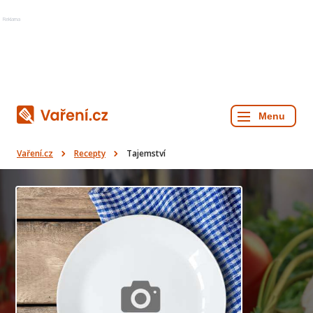
Reklama
Vaření.cz
Recepty
Tajemství