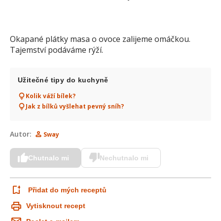
Okapané plátky masa o ovoce zalijeme omáčkou.
Tajemství podáváme rýží.
Užitečné tipy do kuchyně
Kolik váží bílek?
Jak z bílků vyšlehat pevný sníh?
Autor:
Sway
Chutnalo mi
Nechutnalo mi
Přidat do mých receptů
Vytisknout recept