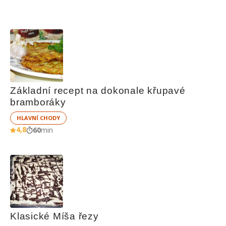
Základní recept na dokonale křupavé 
bramboráky
HLAVNÍ CHODY
4,8
60
min
Klasické Míša řezy