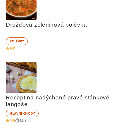
Drožďová zeleninová polévka
POLÉVKY
4,8
Recept na nadýchané pravé stánkové 
langoše
HLAVNÍ CHODY
4,8
45
min