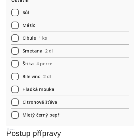
Ostatní
Sůl
Máslo
Cibule
1 ks
Smetana
2 dl
Štika
4 porce
Bílé víno
2 dl
Hladká mouka
Citronová šťáva
Mletý černý pepř
Reklama
Postup přípravy