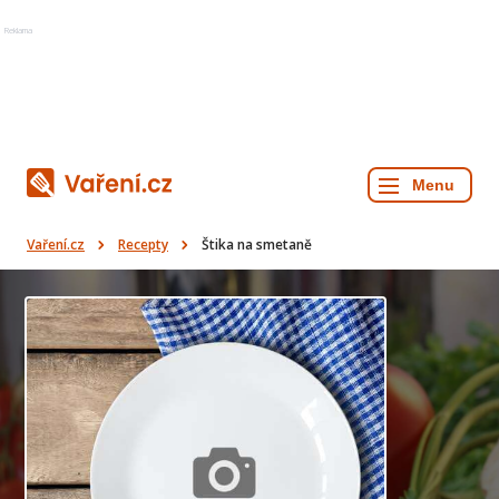
Reklama
Vaření.cz
Recepty
Štika na smetaně