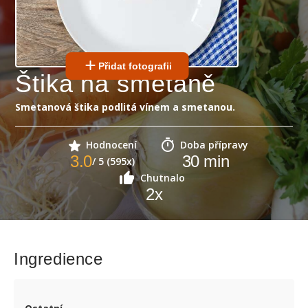
Přidat fotografii
Štika na smetaně
Smetanová štika podlitá vínem a smetanou.
Hodnocení
Doba přípravy
3.0
30
min
/ 5 (595x)
Chutnalo
2
x
Ingredience