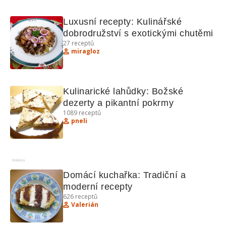
Luxusní recepty: Kulinářské 
dobrodružství s exotickými chutěmi
27
receptů
miragloz
Kulinarické lahůdky: Božské 
dezerty a pikantní pokrmy
1089
receptů
pneli
Reklama
Domácí kuchařka: Tradiční a 
moderní recepty
626
receptů
Valerián