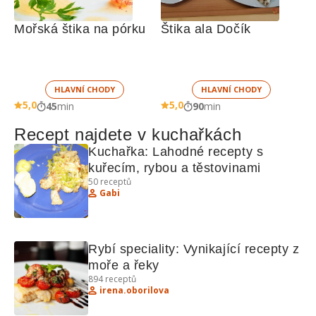
Mořská štika na pórku
Štika ala Dočík
HLAVNÍ CHODY
HLAVNÍ CHODY
5,0
5,0
45
min
90
min
Recept najdete v kuchařkách
Kuchařka: Lahodné recepty s 
kuřecím, rybou a těstovinami
50
receptů
Gabi
Rybí speciality: Vynikající recepty z 
moře a řeky
894
receptů
irena.oborilova