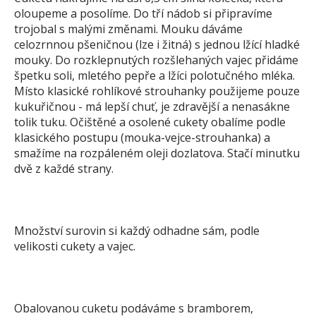
oloupeme a posolíme. Do tří nádob si připravíme
trojobal s malými změnami. Mouku dáváme
celozrnnou pšeničnou (lze i žitná) s jednou lžící hladké
mouky. Do rozklepnutých rozšlehaných vajec přidáme
špetku soli, mletého pepře a lžíci polotučného mléka.
Místo klasické rohlíkové strouhanky použijeme pouze
kukuřičnou - má lepší chuť, je zdravější a nenasákne
tolik tuku. Očištěné a osolené cukety obalíme podle
klasického postupu (mouka-vejce-strouhanka) a
smažíme na rozpáleném oleji dozlatova. Stačí minutku
dvě z každé strany.
Množství surovin si každý odhadne sám, podle
velikosti cukety a vajec.
Obalovanou cuketu podáváme s bramborem,