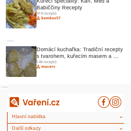
Kuřecí speciality: Kari, Med a 
Babiččiny Recepty
919
receptů
bambus57
Reklama
Domácí kuchařka: Tradiční recepty 
s tvarohem, kuřecím masem a 
146
receptů
domácím pečivem
macerv
Reklama
Hlavní nabídka
Další odkazy