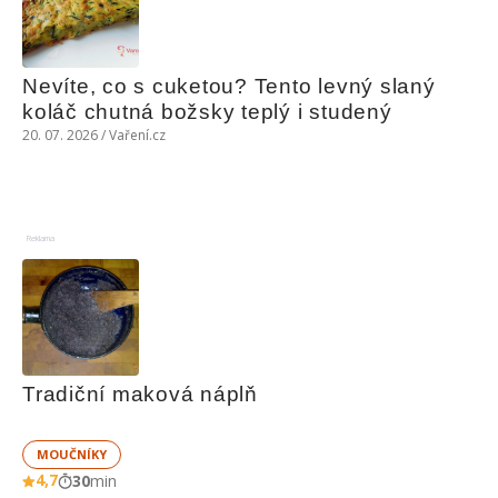
Nevíte, co s cuketou? Tento levný slaný 
koláč chutná božsky teplý i studený
20. 07. 2026 / Vaření.cz
Reklama
Tradiční maková náplň
MOUČNÍKY
4,7
30
min