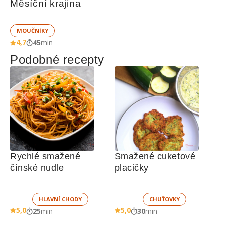
Měsíční krajina
MOUČNÍKY
4,7
45
min
Podobné recepty
Rychlé smažené 
Smažené cuketové 
čínské nudle
placičky
HLAVNÍ CHODY
CHUŤOVKY
5,0
5,0
25
min
30
min