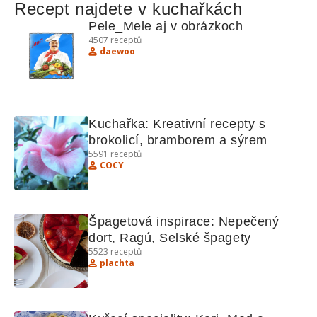
Recept najdete v kuchařkách
Pele_Mele aj v obrázkoch
4507
receptů
daewoo
Kuchařka: Kreativní recepty s 
brokolicí, bramborem a sýrem
5591
receptů
COCY
Špagetová inspirace: Nepečený 
dort, Ragú, Selské špagety
5523
receptů
plachta