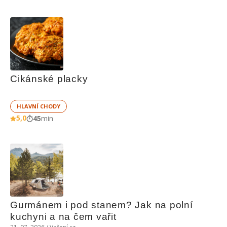
Cikánské placky
HLAVNÍ CHODY
5,0
45
min
Gurmánem i pod stanem? Jak na polní 
kuchyni a na čem vařit