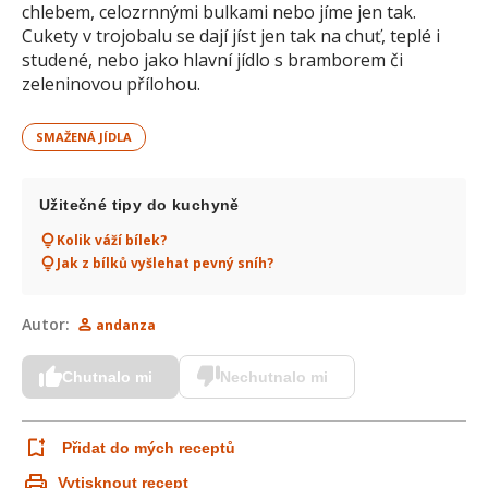
chlebem, celozrnnými bulkami nebo jíme jen tak.
Cukety v trojobalu se dají jíst jen tak na chuť, teplé i
studené, nebo jako hlavní jídlo s bramborem či
zeleninovou přílohou.
SMAŽENÁ JÍDLA
Užitečné tipy do kuchyně
Kolik váží bílek?
Jak z bílků vyšlehat pevný sníh?
Autor:
andanza
Chutnalo mi
Nechutnalo mi
Přidat do mých receptů
Vytisknout recept