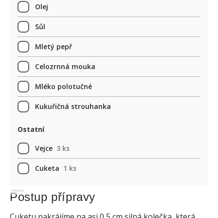
Olej
Sůl
Mletý pepř
Celozrnná mouka
Mléko polotučné
Kukuřičná strouhanka
Ostatní
Vejce
3 ks
Cuketa
1 ks
Reklama
Postup přípravy
Cuketu nakrájíme na asi 0,5 cm silná kolečka, která