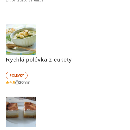
21. 07. 2026 / Vaření.cz
Rychlá polévka z cukety
POLÉVKY
4,8
20
min