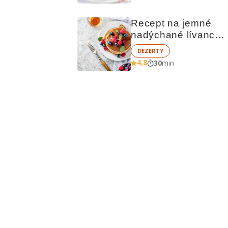
Recept na jemné 
nadýchané lívance 
jako od babičky
DEZERTY
4,8
30
min