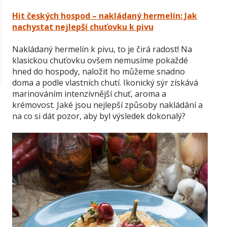
Hit českých hospod – nakládaný hermelín: Jak
nachystat nejlepší chuťovku k pivu
Nakládaný hermelín k pivu, to je čirá radost! Na
klasickou chuťovku ovšem nemusíme pokaždé
hned do hospody, naložit ho můžeme snadno
doma a podle vlastních chutí. Ikonický sýr získává
marinováním intenzivnější chuť, aroma a
krémovost. Jaké jsou nejlepší způsoby nakládání a
na co si dát pozor, aby byl výsledek dokonalý?