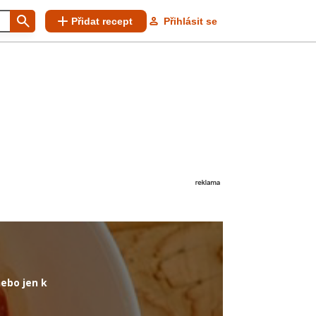
Přidat recept
Přihlásit se
ebo jen k