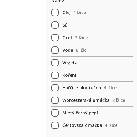
Nálev
Olej
4 lžíce
Sůl
Ocet
2 lžíce
Voda
8 lžic
Vegeta
Koření
Hořčice plnotučná
4 lžíce
Worcesterská omáčka
2 lžíce
Mletý černý pepř
Čertovská omáčka
4 lžíce