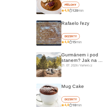
PŘÍLOHY
4,8
120
min
Rafaelo řezy
DEZERTY
4,8
15
min
Gurmánem i pod 
stanem? Jak na 
polní kuchyni a na 
21. 07. 2026 / Vaření.cz
čem vařit
Mug Cake
DEZERTY
4,8
10
min