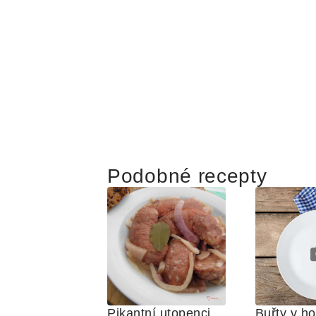
Podobné recepty
Pikantní utopenci
Buřty v ho