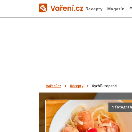
Recepty
Magazín
F
Vaření.cz
Recepty
Rychlí utopenci
1 fotograf