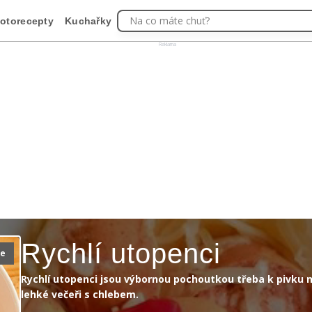
Na co máte chuť?
otorecepty
Kuchařky
Reklama
Rychlí utopenci
ie
Rychlí utopenci jsou výbornou pochoutkou třeba k pivku n
lehké večeři s chlebem.