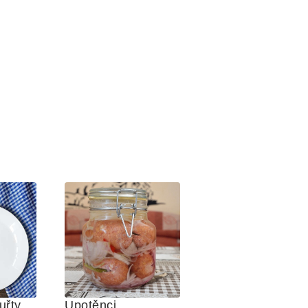
uřty
Upotěnci