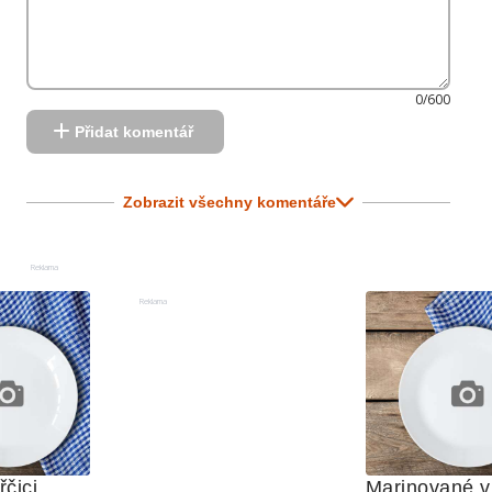
0/600
Přidat komentář
Zobrazit všechny komentáře
Reklama
Reklama
řčici
Marinované v