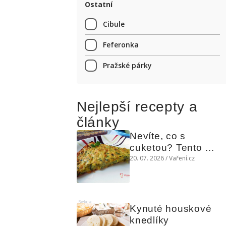
Ostatní
Cibule
Feferonka
Pražské párky
Nejlepší recepty a
články
Nevíte, co s 
cuketou? Tento 
levný slaný koláč 
20. 07. 2026 / Vaření.cz
chutná božsky teplý 
i studený
Reklama
Kynuté houskové 
knedlíky