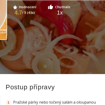
Hodnocení
Chutnalo
4.7
1
x
/ 5 (43x)
Postup přípravy
Pražské párky nebo točený salám a oloupanou