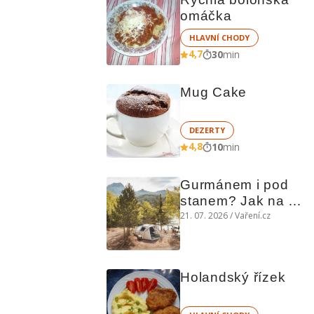
omáčka
HLAVNÍ CHODY
4,7
30
min
Mug Cake
DEZERTY
4,8
10
min
Gurmánem i pod 
stanem? Jak na 
polní kuchyni a na 
21. 07. 2026 / Vaření.cz
čem vařit
Holandský řízek