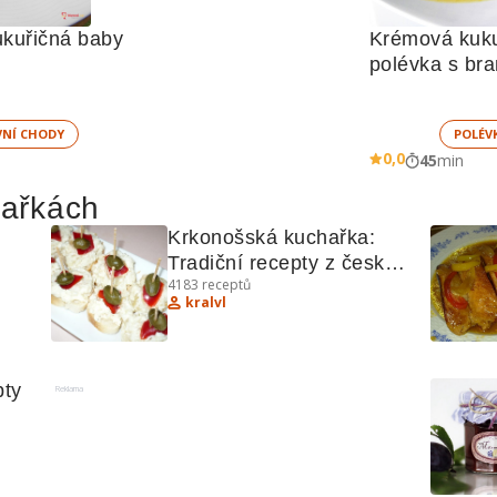
kuřičná baby 
Krémová kuku
polévka s b
VNÍ CHODY
POLÉV
0,0
45
min
hařkách
Krkonošská kuchařka: 
Tradiční recepty z české 
4183
receptů
ší!
kuchyně
kralvl
ty 
Reklama