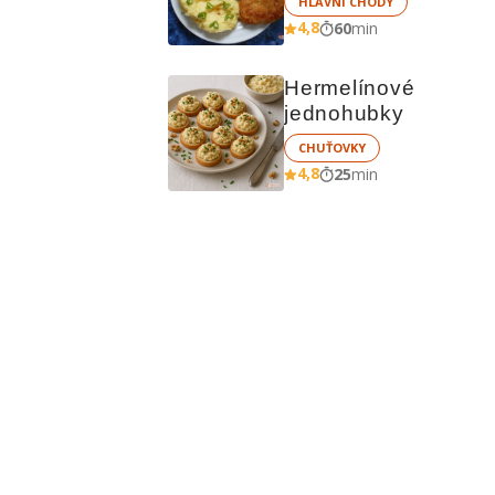
HLAVNÍ CHODY
4,8
60
min
Hermelínové 
jednohubky
CHUŤOVKY
4,8
25
min