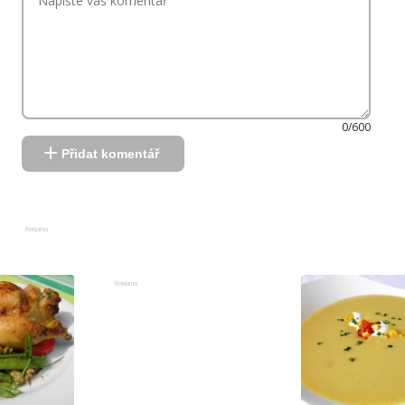
0/600
Přidat komentář
Reklama
Reklama