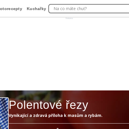
Na co máte chuť?
otorecepty
Kuchařky
Reklama
Polentové řezy
Vynikající a zdravá příloha k masům a rybám.