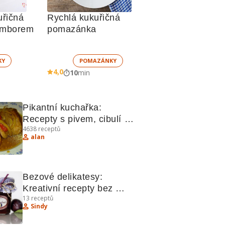
řičná 
Rychlá kukuřičná 
ramborem
pomazánka
KY
POMAZÁNKY
4,0
10
min
Pikantní kuchařka: 
Recepty s pivem, cibulí a 
4638
receptů
tvarohem
alan
Bezové delikatesy: 
Kreativní recepty bez 
13
receptů
cukru, bylinek a s 
Sindy
pikantními kombinacemi.