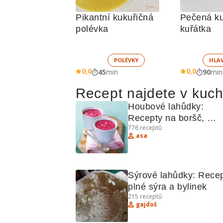
Pikantní kukuřičná 
Pečená ku
polévka
kuřátka
POLÉVKY
HLA
0,0
0,0
45
min
90
min
Recept najdete v kuc
Houbové lahůdky: 
Recepty na boršč, 
776
receptů
houbové polévky a dal
asa
Sýrové lahůdky: Recep
plné sýra a bylinek
215
receptů
gajdoš