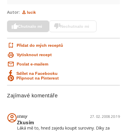
Autor:
lucik
Chutnalo mi
Nechutnalo mi
Přidat do mých receptů
Vytisknout recept
Poslat e-mailem
Sdílet na Facebooku
Připnout na Pinterest
Zajímavé komentáře
stasy
27. 02. 2008 20:19
Zkusím
Láká mě to, hned zajedu koupit suroviny. Díky za