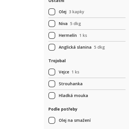
Ostatní
Olej
3 kapky
Niva
5 dkg
Hermelín
1 ks
Anglická slanina
5 dkg
Trojobal
Vejce
1 ks
Strouhanka
Hladká mouka
Podle potřeby
Olej na smažení