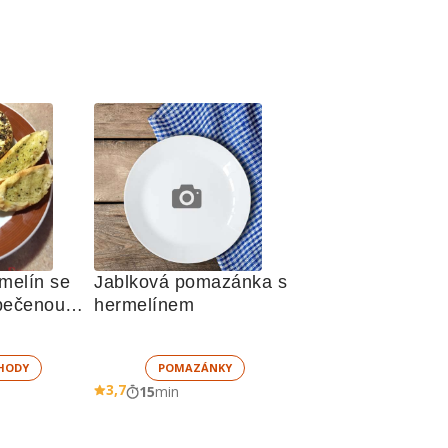
melín se 
Jablková pomazánka s 
pečenou 
hermelínem
HODY
POMAZÁNKY
3,7
15
min