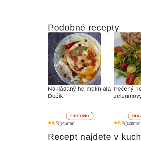
Podobné recepty
Nakládaný hermelín ala 
Pečený he
Dočík
zeleninov
CHUŤOVKY
HLA
4,8
0,0
45
min
20
min
Recept najdete v kuc