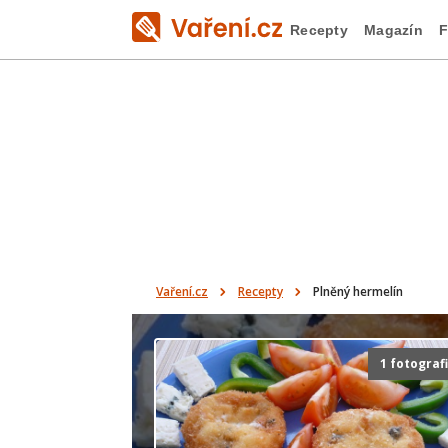
Recepty
Magazín
F
Vaření.cz
Recepty
Plněný hermelín
1 fotograf