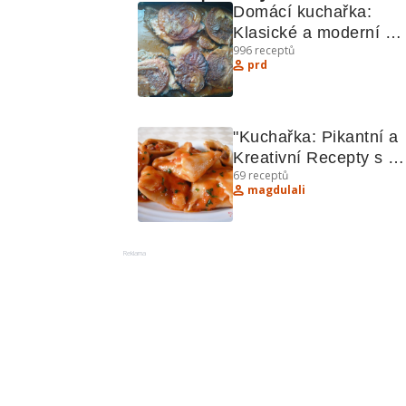
Domácí kuchařka: 
Klasické a moderní 
996
receptů
recepty
prd
"Kuchařka: Pikantní a 
Kreativní Recepty s 
69
receptů
Fazolemi, Kuřecím 
magdulali
Masem a Vepřovými 
Žebírky"
Reklama