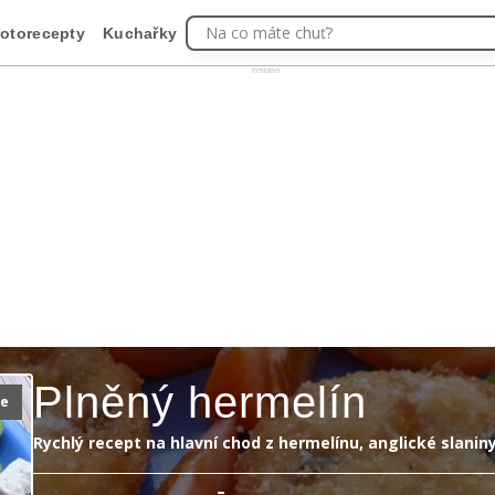
Na co máte chuť?
otorecepty
Kuchařky
Reklama
Plněný hermelín
ie
Rychlý recept na hlavní chod z hermelínu, anglické slaniny