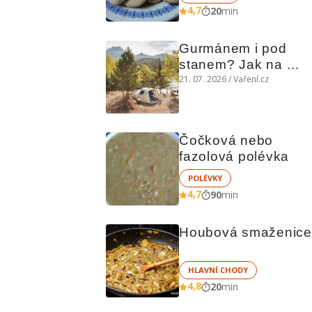
4,7
20
min
Gurmánem i pod 
stanem? Jak na 
polní kuchyni a na 
21. 07. 2026 / Vaření.cz
čem vařit
Čočková nebo 
fazolová polévka
POLÉVKY
4,7
90
min
Houbová smaženice
HLAVNÍ CHODY
4,8
20
min