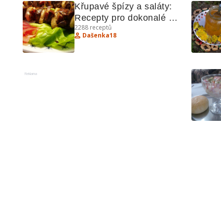
Křupavé špízy a saláty: 
Recepty pro dokonalé 
2288
receptů
grilování a osvěžující 
Dašenka18
saláty
Reklama