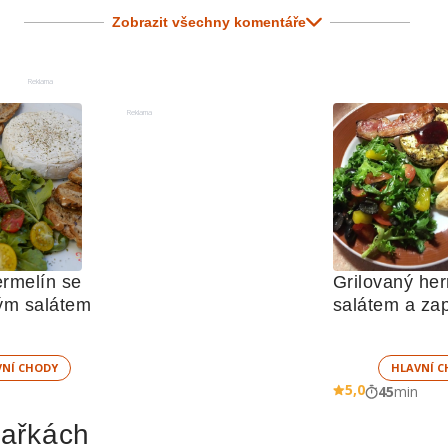
Zobrazit všechny komentáře
Reklama
Reklama
rmelín se 
Grilovaný her
ým salátem
salátem a za
bagetkou
VNÍ CHODY
HLAVNÍ C
5,0
45
min
hařkách