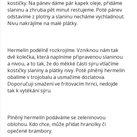
kostičky. Na pánev dáme pár kapek oleje, přidáme
slaninu a zhruba pět minut restujeme. Poté pánev
odstavíme z plotny a slaninu necháme vychladnout.
Nivu nakrájíme na malé plátky.
Hermelín podélně rozkrojíme. Vzniknou nám tak
dvě kolečka, která naplníme připravenou slaninou
a nivou, a to tak, že do měkké části sýru vtlačíme
kostičky slaniny a plátky nivy. Poté plněný hermelín
obalíme v trojobalu a usmažíme dozlatova.
Doporučuji smažení ve fritovacím hrnci, nedojde
tak k vytékání sýru.
Plněný hermelín podáváme se zeleninovou
oblohou. Kdo chce, může přidat hranolky či
opečené brambory.