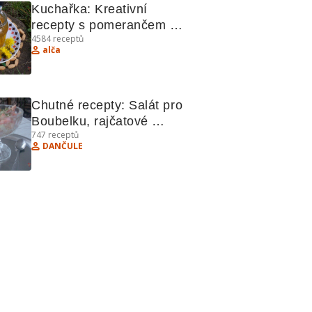
Kuchařka: Kreativní 
recepty s pomerančem a 
4584
receptů
zeleninou
alča
Chutné recepty: Salát pro 
Boubelku, rajčatové 
747
receptů
chlebíčky, perníčky, 
DANČULE
chlebový dort, Eskymo 
řezy.