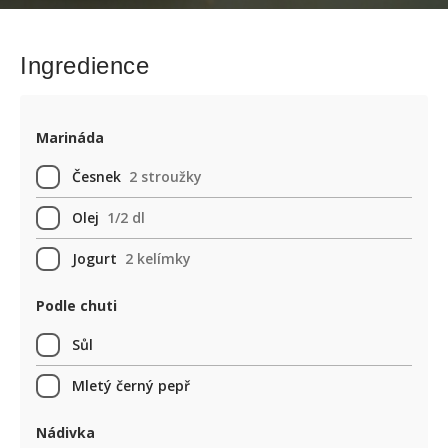
Ingredience
Marináda
Česnek
2 stroužky
Olej
1/2 dl
Jogurt
2 kelímky
Podle chuti
Sůl
Mletý černý pepř
Nádivka