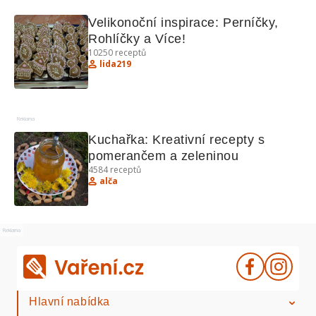
Velikonoční inspirace: Perníčky, 
Rohlíčky a Více!
10250
receptů
lida219
Reklama
Kuchařka: Kreativní recepty s 
pomerančem a zeleninou
4584
receptů
alča
Reklama
Hlavní nabídka