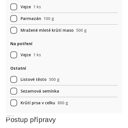
Vejce
1 ks
Parmazán
100 g
Mražené mleté krůtí maso
500 g
Na potření
Vejce
1 ks
Ostatní
Listové těsto
500 g
Sezamová semínka
Krůtí prsa v celku
800 g
Reklama
Postup přípravy