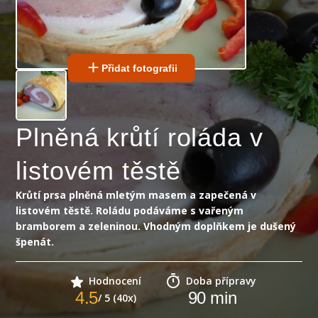
Přidat fotografii
Plněná krůtí roláda v
listovém těstě
Krůtí prsa plněná mletým masem a zapečená v
listovém těstě. Roládu podáváme s vařeným
bramborem a zeleninou. Vhodným doplňkem je dušený
špenát.
Hodnocení
Doba přípravy
4.5
90
min
/ 5 (40x)