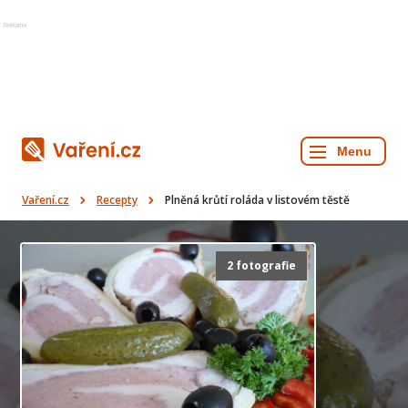
Reklama
Vaření.cz
Recepty
Plněná krůtí roláda v listovém těstě
2 fotografie