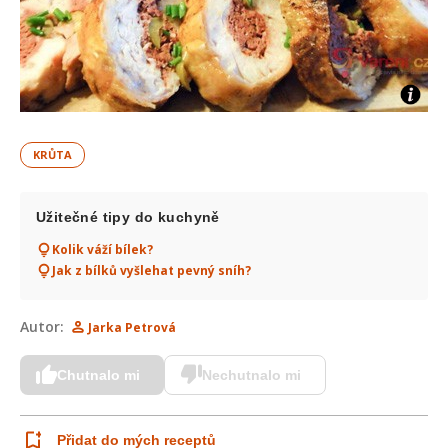
KRŮTA
Užitečné tipy do kuchyně
Kolik váží bílek?
Jak z bílků vyšlehat pevný sníh?
Autor:
Jarka Petrová
Chutnalo mi
Nechutnalo mi
Přidat do mých receptů