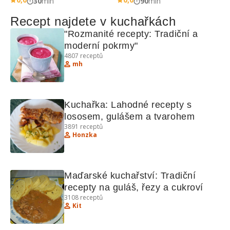
30
min
90
min
Recept najdete v kuchařkách
"Rozmanité recepty: Tradiční a 
moderní pokrmy"
4807
receptů
mh
Kuchařka: Lahodné recepty s 
lososem, gulášem a tvarohem
3891
receptů
Honzka
Maďarské kuchařství: Tradiční 
recepty na guláš, řezy a cukroví
3108
receptů
Kit