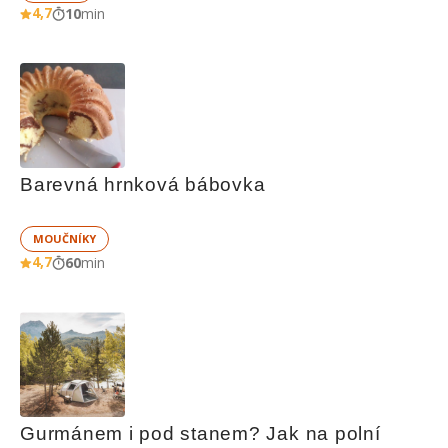
4,7
10
min
Barevná hrnková bábovka
MOUČNÍKY
4,7
60
min
Gurmánem i pod stanem? Jak na polní 