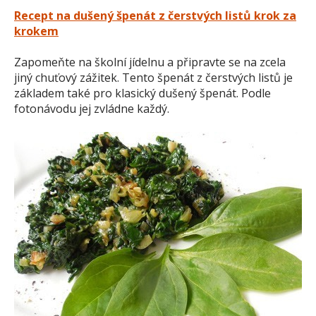
Recept na dušený špenát z čerstvých listů krok za
krokem
Zapomeňte na školní jídelnu a připravte se na zcela
jiný chuťový zážitek. Tento špenát z čerstvých listů je
základem také pro klasický dušený špenát. Podle
fotonávodu jej zvládne každý.