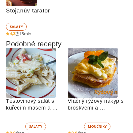
Stojanův tarator
SALÁTY
4,8
15
min
Podobné recepty
Těstovinový salát s 
Vláčný rýžový nákyp s 
kuřecím masem a 
broskvemi a 
zeleninou 
nadýchaným sněhem
SALÁTY
MOUČNÍKY
0,0
0,0