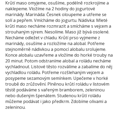
Krůtí maso omyjeme, osušíme, podélně rozkrojíme a
naklepeme. Vložíme na 2 hodiny do jogurtové
marinády. Marináda: Česnek oloupeme a utřeme se
solí a pepřem. Vmícháme do jogurtu. Nádivka: Mleté
krůtí maso necháme rozmrazit a smícháme s vejcem a
strouhaným sýrem. Nesolíme. Maso již bývá osolené.
Necháme odležet v chladu. Krůtí prso vyjmeme z
marinády, osušíme a rozložíme na alobal. Potřeme
stejnoměrně nádivkou a pomocí alobalu srolujeme.
Konce alobalu uzavřeme a vložíme do horké trouby na
20 minut. Potom odstraníme alobal a roládu necháme
vychladnout. Listové těsto rozválíme a zabalíme do něj
vychladlou roládu. Potřeme rozšlehaným vejcem a
posypeme sezamovým semínkem. Upečeme v horké
troubě do zrůžovění. Plněnou krůtí roládu v listovém
těstě podáváme s vařeným bramborem, zeleninou
nebo dušeným špenátem. Studenou krůtí roládu
můžeme podávat i jako předkrm. Zdobíme olivami a
zeleninou.