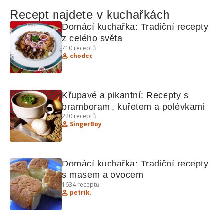
Recept najdete v kuchařkách
Domácí kuchařka: Tradiční recepty 
z celého světa
710
receptů
chodec
Křupavé a pikantní: Recepty s 
bramborami, kuřetem a polévkami
220
receptů
SingerBoy
Domácí kuchařka: Tradiční recepty 
s masem a ovocem
1634
receptů
petrik.