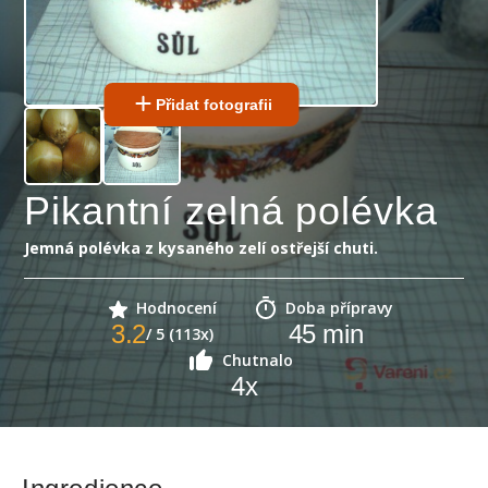
Přidat fotografii
Pikantní zelná polévka
Jemná polévka z kysaného zelí ostřejší chuti.
Hodnocení
Doba přípravy
3.2
45
min
/ 5 (113x)
Chutnalo
4
x