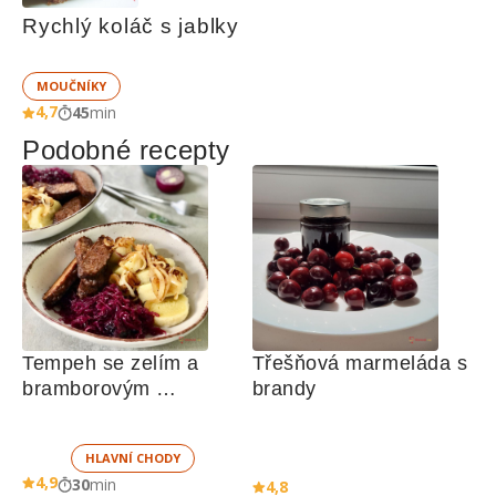
Rychlý koláč s jablky
MOUČNÍKY
4,7
45
min
Podobné recepty
Tempeh se zelím a 
Třešňová marmeláda s 
bramborovým 
brandy
knedlíkem
HLAVNÍ CHODY
4,9
30
min
4,8