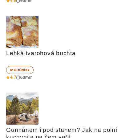
4,8
90
min
Lehká tvarohová buchta
MOUČNÍKY
4,7
60
min
Gurmánem i pod stanem? Jak na polní 
kuchyni a na čem vařit