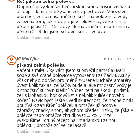
Re: pikatní zelná polévka
Doporučuji vyzkoušet bečvářskou smetanovou zelňačku
a koupit do ní vinné kysané zelí v plechovce. Množství
brambor, zelí a masa můžete snížit na polovinu a vody
záleží na tom, jak moc ji v pije zelí. Hrnec, ve kterém ji
dělám je asi 12 - 15 litrový (doma změřím a upřesním) a
během 2 - 3 dní jsme schopni sníst ji ve dvou.
Nahlásit komentář
Vl.Matějka
16. 01. 2007 13:58
pikatní zelná polévka
Važení a milý! Díky Vám jsem si osvěžil paměť a uvařil
sobě a své drahé polovičce vytouženou zelňačku. Asi by
však nebylo od věci pro méně zkušené kuchaře-amatéry
úvést kolik tak asi zelňačky bude a jaké množství vody je
k množství surovin ideální. Vůbec není na škodu přidat k
zelí s klobáskou bobkový list a několik kuliček nového
koření. Navíc bych ještě uvedl skutečnost, že hodně z nás
používá k zahuštění polévek a omáček již hotové
zápražky značky Knorr, abychom předešli riziku, že jíška v
polévce nebo omáčce zhrudkovatí.... P:S. Určitě
vyzkoušíme i druhý recept na "maďarskou zelnou
polévku", protože zní velice lákavě
Nahlásit komentář