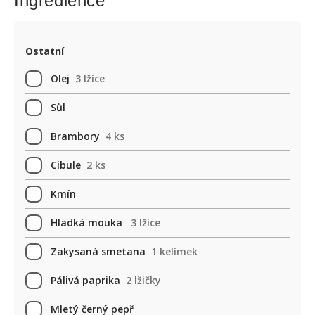
Ingredience
Ostatní
Olej
3 lžíce
Sůl
Brambory
4 ks
Cibule
2 ks
Kmín
Hladká mouka
3 lžíce
Zakysaná smetana
1 kelímek
Pálivá paprika
2 lžičky
Mletý černý pepř