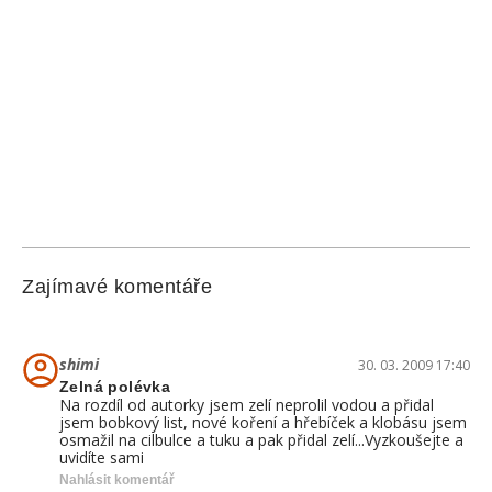
Zajímavé komentáře
shimi
30. 03. 2009 17:40
Zelná polévka
Na rozdíl od autorky jsem zelí neprolil vodou a přidal
jsem bobkový list, nové koření a hřebíček a klobásu jsem
osmažil na cilbulce a tuku a pak přidal zelí...Vyzkoušejte a
uvidíte sami
Nahlásit komentář