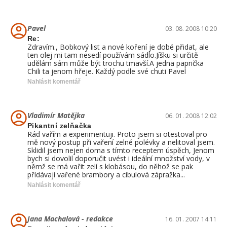
Pavel
03. 08. 2008 10:20
Re:
Zdravím., Bobkový list a nové koření je dobé přidat, ale
ten olej mi tam nesedí používám sádlo.Jíšku si určitě
udělám sám může být trochu tmavší.A jedna paprička
Chili ta jenom hřeje. Každý podle své chuti Pavel
Nahlásit komentář
Vladimír Matějka
06. 01. 2008 12:02
Pikantní zelňačka
Rád vařím a experimentuji. Proto jsem si otestoval pro
mě nový postup při vaření zelné polévky a nelitoval jsem.
Sklidil jsem nejen doma s tímto receptem úspěch, Jenom
bych si dovolil doporučit uvést i ideální množství vody, v
němž se má vařit zelí s klobásou, do něhož se pak
přídávají vařené brambory a cibulová zápražka...
Nahlásit komentář
Jana Machalová - redakce
16. 01. 2007 14:11