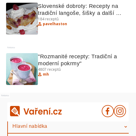
Slovenské dobroty: Recepty na 
tradiční langoše, šišky a další 
184
receptů
lahůdky
pavelhaston
Reklama
"Rozmanité recepty: Tradiční a 
moderní pokrmy"
4807
receptů
mh
Reklama
Hlavní nabídka