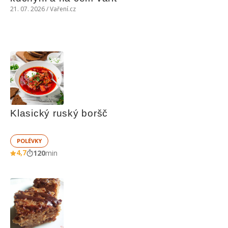
21. 07. 2026 / Vaření.cz
Klasický ruský boršč
POLÉVKY
4,7
120
min