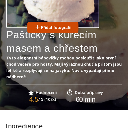
Přidat fotografii
Paštičky s kuřecím
masem a chřestem
Tyto elegantní bábovičky mohou posloužit jako první
chod večeře pro hosty. Mají výraznou chuť a přitom jsou
lehké a rozplývají se na jazyku. Navíc vypadají přímo
nádherně.
Hodnocení
Doba přípravy
4.5
60
min
/ 5 (108x)
Ingredience