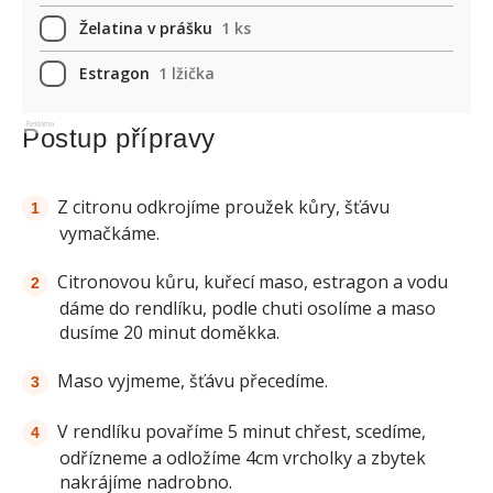
Želatina v prášku
1 ks
Estragon
1 lžička
Reklama
Postup přípravy
Z citronu odkrojíme proužek kůry, šťávu
vymačkáme.
Citronovou kůru, kuřecí maso, estragon a vodu
dáme do rendlíku, podle chuti osolíme a maso
dusíme 20 minut doměkka.
Maso vyjmeme, šťávu přecedíme.
V rendlíku povaříme 5 minut chřest, scedíme,
odřízneme a odložíme 4cm vrcholky a zbytek
nakrájíme nadrobno.