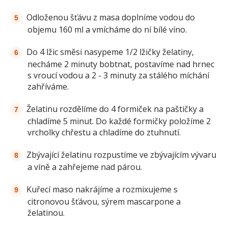
Odloženou šťávu z masa doplníme vodou do
objemu 160 ml a vmícháme do ní bílé víno.
Do 4 lžic směsi nasypeme 1/2 lžičky želatiny,
necháme 2 minuty bobtnat, postavíme nad hrnec
s vroucí vodou a 2 - 3 minuty za stálého míchání
zahříváme.
Želatinu rozdělíme do 4 formiček na paštičky a
chladíme 5 minut. Do každé formičky položíme 2
vrcholky chřestu a chladíme do ztuhnutí.
Zbývající želatinu rozpustíme ve zbývajícím vývaru
a víně a zahřejeme nad párou.
Kuřecí maso nakrájíme a rozmixujeme s
citronovou šťávou, sýrem mascarpone a
želatinou.