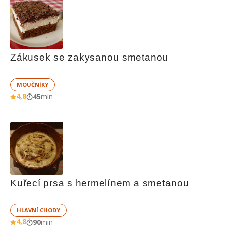
Zákusek se zakysanou smetanou
MOUČNÍKY
4,8
45
min
Kuřecí prsa s hermelínem a smetanou
HLAVNÍ CHODY
4,8
90
min