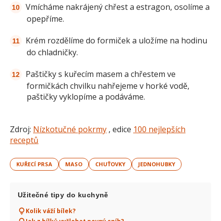
Vmícháme nakrájený chřest a estragon, osolíme a
opepříme.
Krém rozdělíme do formiček a uložíme na hodinu
do chladničky.
Paštičky s kuřecím masem a chřestem ve
formičkách chvilku nahřejeme v horké vodě,
paštičky vyklopíme a podáváme.
Zdroj:
Nízkotučné pokrmy
, edice
100 nejlepších
receptů
KUŘECÍ PRSA
MASO
CHUŤOVKY
JEDNOHUBKY
Užitečné tipy do kuchyně
Kolik váží bílek?