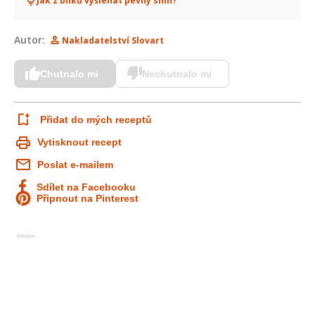
Jak z bílků vyšlehat pevný sníh?
Autor:
Nakladatelství Slovart
Chutnalo mi
Nechutnalo mi
Přidat do mých receptů
Vytisknout recept
Poslat e-mailem
Sdílet na Facebooku
Připnout na Pinterest
Reklama