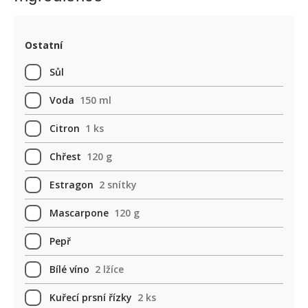
Ostatní
Sůl
Voda
150 ml
Citron
1 ks
Chřest
120 g
Estragon
2 snítky
Mascarpone
120 g
Pepř
Bílé víno
2 lžíce
Kuřecí prsní řízky
2 ks