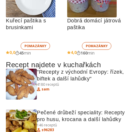
Kuřecí paštika s 
Dobrá domácí játrová 
brusinkami
paštika
POMAZÁNKY
POMAZÁNKY
0,0
4,0
45
min
160
min
Recept najdete v kuchařkách
"Recepty z východní Evropy: řízek, 
biftek a další lahůdky"
4180
receptů
sam
Pečené drůbeží speciality: Recepty 
pro husu, krocana a další lahůdky
146
receptů
s96283