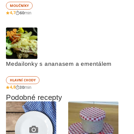
MOUČNÍKY
4,7
60
min
Medailonky s ananasem a ementálem
HLAVNÍ CHODY
4,8
30
min
Podobné recepty