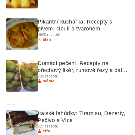
Pikantní kuchařka: Recepty s 
pivem, cibulí a tvarohem
4638
receptů
alan
Domácí pečení: Recepty na 
ořechový likér, rumové řezy a další 
229
receptů
dobroty
máma
Reklama
Italské lahůdky: Tiramisu, Dezerty, 
Pečivo a Více
227
receptů
effa