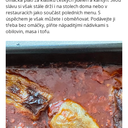
omáčka platí za klasiku českých jídelen a kantýn. Svou
slávu si však stále drží i na stolech doma nebo v
restauracích jako součást poledních menu. S
úspěchem je však můžete i obměňovat. Podávejte ji
třeba bez omáčky, plňte nápaditými nádivkami s
obilovin, masa i tofu.