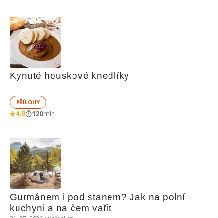
Kynuté houskové knedlíky
PŘÍLOHY
4,8
120
min
Gurmánem i pod stanem? Jak na polní 
kuchyni a na čem vařit