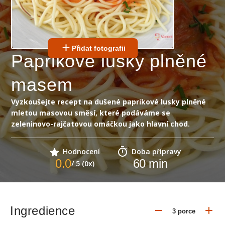
Přidat fotografii
Paprikové lusky plněné
masem
Vyzkoušejte recept na dušené paprikové lusky plněné
mletou masovou směsí, které podáváme se
zeleninovo-rajčatovou omáčkou jako hlavní chod.
Hodnocení
Doba přípravy
0.0
60
min
/ 5 (0x)
Ingredience