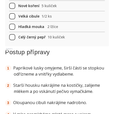
Nové koření
5 kuliček
Velká cibule
1/2 ks
Hladká mouka
2 lžíce
Celý černý pepř
10 kuliček
Reklama
Postup přípravy
Paprikové lusky omyjeme, širší části se stopkou
odřízneme a vnitřky vydlabeme.
Starší housku nakrájíme na kostičky, zalijeme
mlékem a po vskánutí pečivo vymačkáme.
Oloupanou cibuli nakrájíme nadrobno.