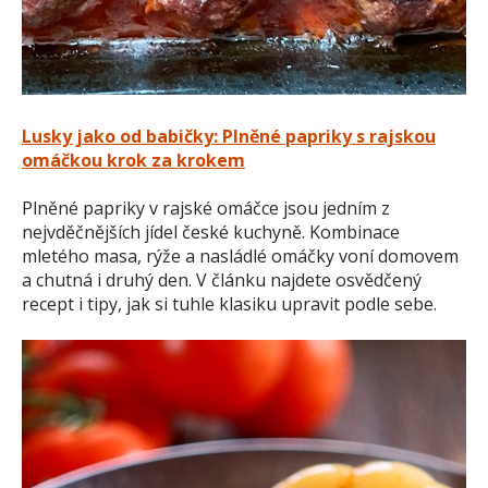
Lusky jako od babičky: Plněné papriky s rajskou
omáčkou krok za krokem
Plněné papriky v rajské omáčce jsou jedním z
nejvděčnějších jídel české kuchyně. Kombinace
mletého masa, rýže a nasládlé omáčky voní domovem
a chutná i druhý den. V článku najdete osvědčený
recept i tipy, jak si tuhle klasiku upravit podle sebe.