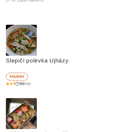
21. 07. 2026 / Vaření.cz
Slepičí polévka Ujházy
POLÉVKY
4,9
90
min