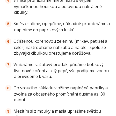
V míse promícháme mleté maso s vejcem,
vymačkanou houskou a polovinou nakrájené
cibulky.
Směs osolíme, opepříme, důkladně promícháme a
naplníme do paprikových lusků.
Očištěnou kořenovou zeleninu (mrkev, petržel a
celer) nastrouháme nahrubo a na oleji spolu se
zbývající cibulkou orestujeme dorůžova.
Vmícháme rajčatový protlak, přidáme bobkový
list, nové koření a celý pepř, vše podlijeme vodou
a přivedeme k varu.
Do vroucího základu vložíme naplněné papriky a
zvolna za občasného promíchání dusíme asi 30
minut.
Mezitím si z mouky a másla upražime světlou