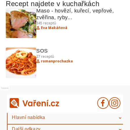
Recept najdete v kuchařkách
Maso - hovězí, kuřecí, vepřové, 
zvěřina, ryby...
345
receptů
Eva Makáňová
SOS
27
receptů
romanprochazka
Reklama
Hlavní nabídka
Další odkazy