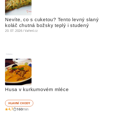
Nevíte, co s cuketou? Tento levný slaný 
koláč chutná božsky teplý i studený
20. 07. 2026 / Vaření.cz
Reklama
Husa v kurkumovém mléce
HLAVNÍ CHODY
4,7
160
min