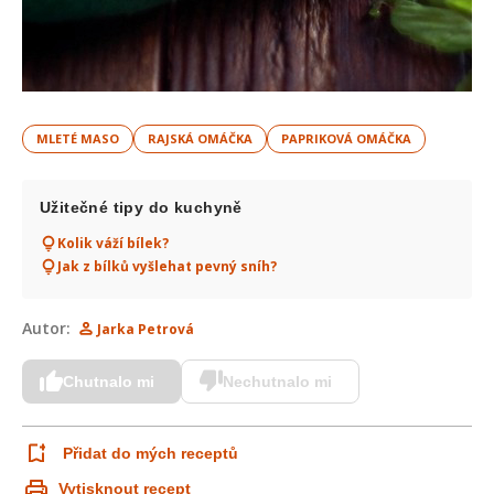
MLETÉ MASO
RAJSKÁ OMÁČKA
PAPRIKOVÁ OMÁČKA
Užitečné tipy do kuchyně
Kolik váží bílek?
Jak z bílků vyšlehat pevný sníh?
Autor:
Jarka Petrová
Chutnalo mi
Nechutnalo mi
Přidat do mých receptů
Vytisknout recept