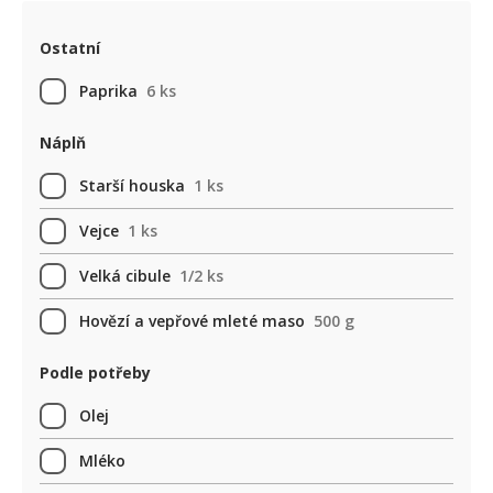
Ostatní
Paprika
6 ks
Náplň
Starší houska
1 ks
Vejce
1 ks
Velká cibule
1/2 ks
Hovězí a vepřové mleté maso
500 g
Podle potřeby
Olej
Mléko