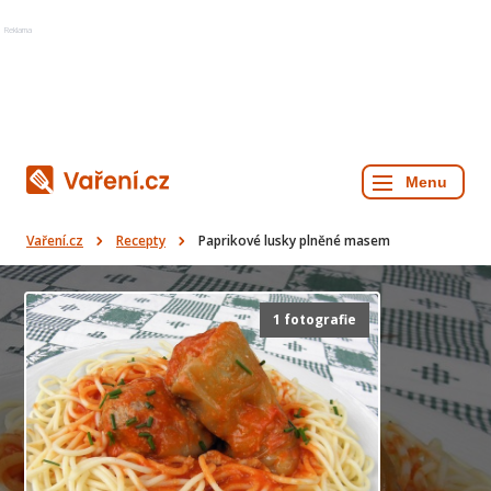
Reklama
Vaření.cz
Recepty
Paprikové lusky plněné masem
1 fotografie