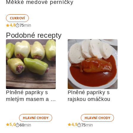
Měkké medové perníčky
CUKROVÍ
4,8
75
min
Podobné recepty
Plněné papriky s 
Plněné papriky s 
mletým masem a 
rajskou omáčkou
rajskou omáčkou
HLAVNÍ CHODY
HLAVNÍ CHODY
5,0
4,9
60
min
75
min