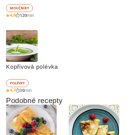
MOUČNÍKY
4,8
120
min
Kopřivová polévka
POLÉVKY
4,7
30
min
Podobné recepty