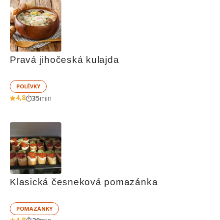
Pravá jihočeská kulajda
POLÉVKY
4,8
35
min
Klasická česneková pomazánka
POMAZÁNKY
4,8