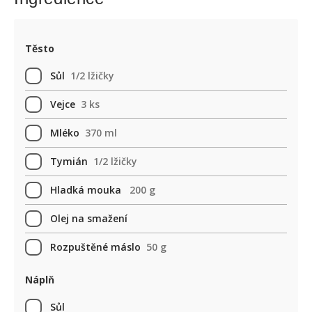
Těsto
Sůl
1/2 lžičky
Vejce
3 ks
Mléko
370 ml
Tymián
1/2 lžičky
Hladká mouka
200 g
Olej na smažení
Rozpuštěné máslo
50 g
Náplň
Sůl