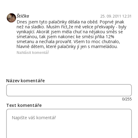
Štička
25. 09. 2011 12:31
Dnes jsem tyto palačinky dělala na oběd. Poprvé jinak
než na sladko. Musím říct,že mě velice překvapily - byly
vynikající. Akorát jsem měla chuť na nějakou směs se
smetanou, tak jsem nakonec ke směsi přilia 12%
smetanu a nechala provařit. Všem to moc chutnalo,
hlavně dětem, které palačinky jí jen s marmeládou.
Nahlásit komentář
Název komentáře
0/255
Text komentáře