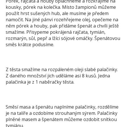
Pórek, rajčata a houby opláchneme a rozkrájíme na
kousky, pórek na kolečka. Místo žampionů můžeme
použít hrst sušených hub, ale musíme je předem
namočit. Na jiné pánvi rozehřejeme olej, opečeme na
něm pórek a houby, pak přidáme špenát a chvíli ještě
smažíme. Přisypeme pokrájená rajčata, tymián,
rozmarýn, sůl, pepř a lžíci sójové omáčky. Špenátovou
směs krátce podusíme.
Z těsta smažíme na rozpáleném oleji slabé palačinky.
Z daného množství jich uděláme asi 8 kusů. Jedna
palačinka je z 1 naběračky těsta.
Směsí masa a špenátu naplníme palačinky, rozdělíme
je na talíře a ozdobíme strouhaným sýrem. Palačinky
plněné masem a špenátem můžeme ozdobit snítkou
tymiánu.