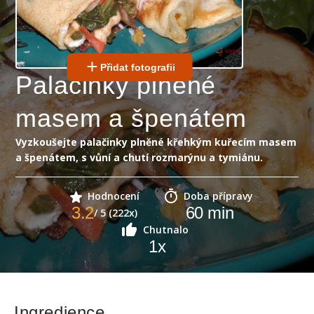
Přidat fotografii
Palačinky plněné
masem a špenátem
Vyzkoušejte palačinky plněné křehkým kuřecím masem
a špenátem, s vůní a chutí rozmarýnu a tymiánu.
Hodnocení
Doba přípravy
3.2
60
min
/ 5 (222x)
Chutnalo
1
x
Ingredience