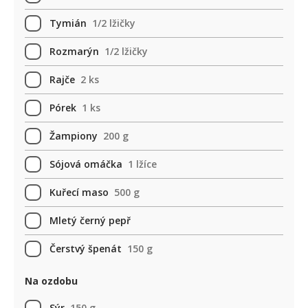
Tymián
1/2 lžičky
Rozmarýn
1/2 lžičky
Rajče
2 ks
Pórek
1 ks
Žampiony
200 g
Sójová omáčka
1 lžíce
Kuřecí maso
500 g
Mletý černý pepř
Čerstvý špenát
150 g
Na ozdobu
Sýr
150 g