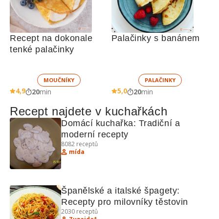
Recept na dokonale 
Palačinky s banánem
tenké palačinky
MOUČNÍKY
PALAČINKY
4,9
5,0
20
min
20
min
Recept najdete v kuchařkách
Domácí kuchařka: Tradiční a 
moderní recepty
8082
receptů
mída
Španělské a italské špagety: 
Recepty pro milovníky těstovin
2030
receptů