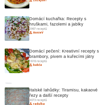
Zuzajda1
Domácí kuchařka: Recepty s 
hruškami, fazolemi a jablky
2997
receptů
AnnieV
Domácí pečení: Kreativní recepty s 
brambory, pivem a kuřecími játry
1618
receptů
babča
Reklama
Italské lahůdky: Tiramisu, kakaové 
řezy a další recepty
3073
receptů
radulka