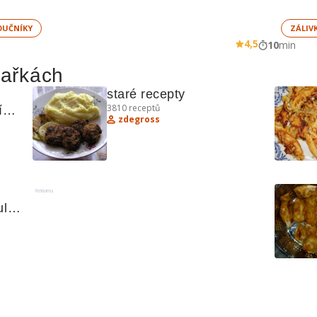
UČNÍKY
ZÁLIV
4,5
10
min
hařkách
staré recepty
3810
receptů
ím, 
zdegross
Reklama
lí a 