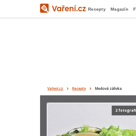
Recepty
Magazín
F
Vaření.cz
Recepty
Medová zálivka
2 fotograf