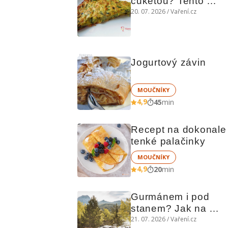
cuketou? Tento 
levný slaný koláč 
20. 07. 2026 / Vaření.cz
chutná božsky teplý 
i studený
Reklama
Jogurtový závin
MOUČNÍKY
4,9
45
min
Recept na dokonale 
tenké palačinky
MOUČNÍKY
4,9
20
min
Gurmánem i pod 
stanem? Jak na 
polní kuchyni a na 
21. 07. 2026 / Vaření.cz