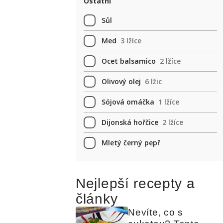
Ostatní
Sůl
Med
3 lžíce
Ocet balsamico
2 lžíce
Olivový olej
6 lžic
Sójová omáčka
1 lžíce
Dijonská hořčice
2 lžíce
Mletý černý pepř
Nejlepší recepty a
články
Nevíte, co s 