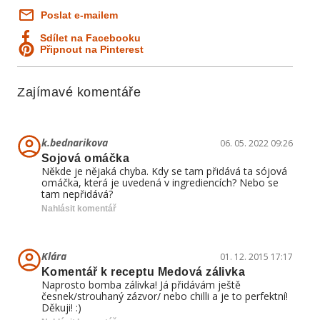
Poslat e-mailem
Sdílet na Facebooku
Připnout na Pinterest
Zajímavé komentáře
k.bednarikova
06. 05. 2022 09:26
Sojová omáčka
Někde je nějaká chyba. Kdy se tam přidává ta sójová
omáčka, která je uvedená v ingrediencích? Nebo se
tam nepřidává?
Nahlásit komentář
Klára
01. 12. 2015 17:17
Komentář k receptu Medová zálivka
Naprosto bomba zálivka! Já přidávám ještě
česnek/strouhaný zázvor/ nebo chilli a je to perfektní!
Děkuji! :)