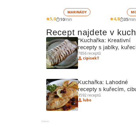
MARINÁDY
MO
5,0
4,8
10
min
35
min
Recept najdete v kuc
"Kuchařka: Kreativní 
recepty s jablky, kuřec
7856
receptů
králíkem a bochánky"
cipisekT
Kuchařka: Lahodné 
recepty s kuřecím, cibu
3592
receptů
fazolemi
lubo
Reklama