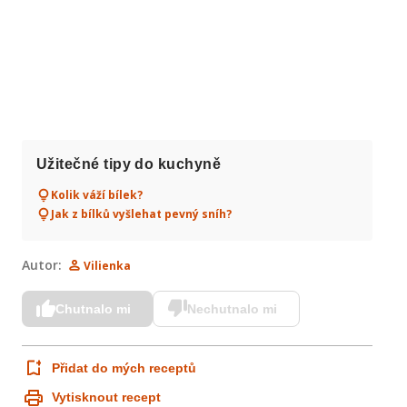
Užitečné tipy do kuchyně
Kolik váží bílek?
Jak z bílků vyšlehat pevný sníh?
Autor:
Vilienka
Chutnalo mi
Nechutnalo mi
Přidat do mých receptů
Vytisknout recept