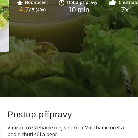
Hodnocení
Doba přípravy
Chutnal
4.7
10
min
7
x
/ 5 (40x)
Postup přípravy
V misce rozšleháme olej s hořčicí. Vmícháme ocet a
podle chuti sůl a pepř.