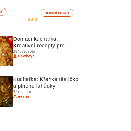
KY
HLAVNÍ CHODY
3,0
Domácí kuchařka: 
Kreativní recepty pro 
2840
receptů
každý den
Hawkeye
Kuchařka: Křehké těstíčko 
a plněné lahůdky
34
receptů
evana