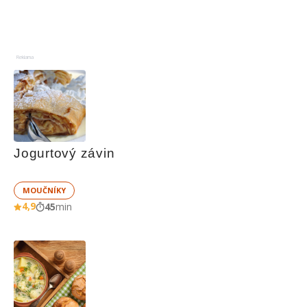
Reklama
Jogurtový závin
MOUČNÍKY
4,9
45
min