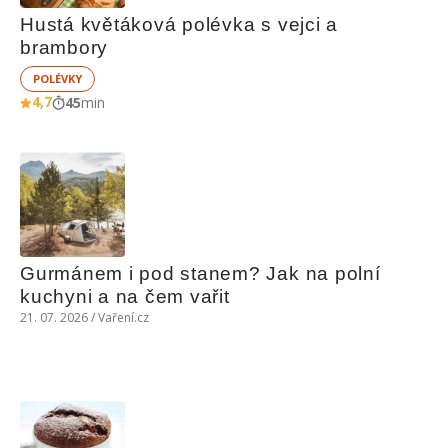
Hustá květáková polévka s vejci a 
brambory
POLÉVKY
4,7
45
min
Gurmánem i pod stanem? Jak na polní 
kuchyni a na čem vařit
21. 07. 2026 / Vaření.cz