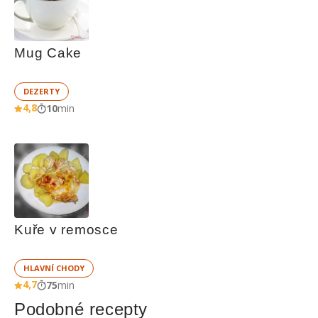
Mug Cake
DEZERTY
4,8
10
min
Kuře v remosce
HLAVNÍ CHODY
4,7
75
min
Podobné recepty