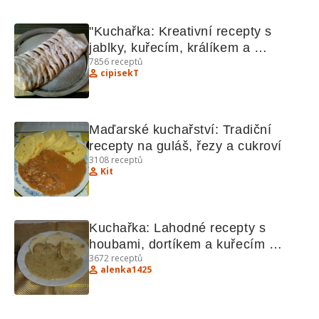
"Kuchařka: Kreativní recepty s 
jablky, kuřecím, králíkem a 
7856
receptů
bochánky"
cipisekT
Maďarské kuchařství: Tradiční 
recepty na guláš, řezy a cukroví
3108
receptů
Kit
Kuchařka: Lahodné recepty s 
houbami, dortíkem a kuřecím 
3672
receptů
švejžužu
alenka1425