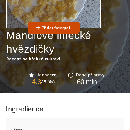
Přidat fotografii
Mandlové linecké
hvězdičky
Recept na křehké cukroví.
Hodnocení
Doba přípravy
4.3
60
min
/ 5 (6x)
Ingredience
Těsto