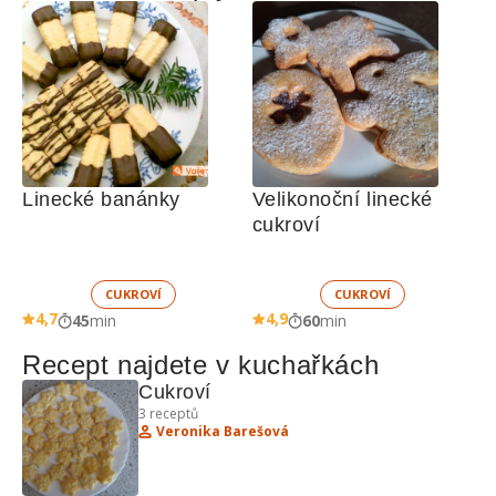
Linecké banánky
Velikonoční linecké 
cukroví
CUKROVÍ
CUKROVÍ
4,7
4,9
45
min
60
min
Recept najdete v kuchařkách
Cukroví
3
receptů
Veronika Barešová