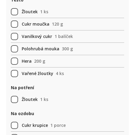
Žloutek
1 ks
Cukr moučka
120 g
Vanilkový cukr
1 balíček
Polohrubá mouka
300 g
Hera
200 g
Vařené žloutky
4 ks
Na potření
Žloutek
1 ks
Na ozdobu
Cukr krupice
1 porce