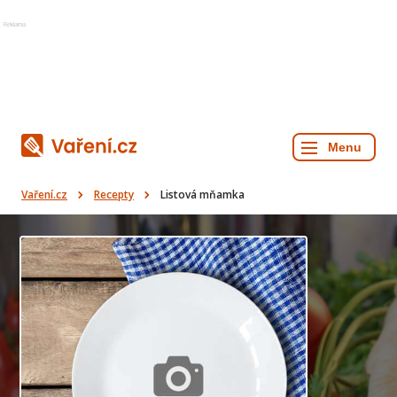
Reklama
Vaření.cz
Recepty
Listová mňamka