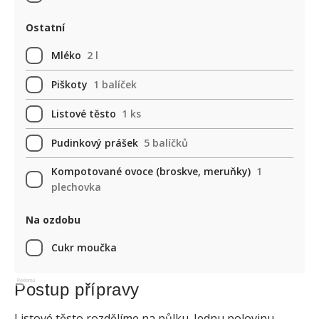
Ostatní
Mléko
2 l
Piškoty
1 balíček
Listové těsto
1 ks
Pudinkový prášek
5 balíčků
Kompotované ovoce (broskve, meruňky)
1
plechovka
Na ozdobu
Cukr moučka
Reklama
Postup přípravy
Listové těsto rozdělíme na půlku. Jednu polovinu