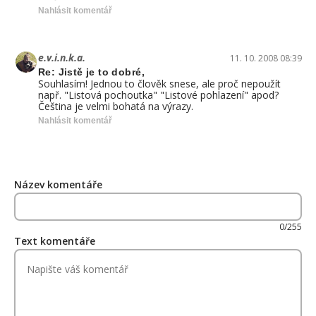
Nahlásit komentář
e.v.i.n.k.a.
11. 10. 2008 08:39
Re: Jistě je to dobré,
Souhlasím! Jednou to člověk snese, ale proč nepoužít
např. "Listová pochoutka" "Listové pohlazení" apod?
Čeština je velmi bohatá na výrazy.
Nahlásit komentář
Název komentáře
0/255
Text komentáře