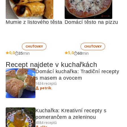
Mumie z listového těsta
Domácí těsto na pizzu
CHUŤOVKY
CHUŤOVKY
0,0
5,0
35
min
60
min
Recept najdete v kuchařkách
Domácí kuchařka: Tradiční recepty 
s masem a ovocem
1634
receptů
petrik.
Kuchařka: Kreativní recepty s 
pomerančem a zeleninou
4584
receptů