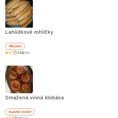
Lahůdkové rohlíčky
PŘÍLOHY
4,7
120
min
Smažená vinná klobása
HLAVNÍ CHODY
4,8