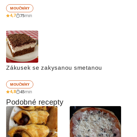
MOUČNÍKY
4,7
75
min
Zákusek se zakysanou smetanou
MOUČNÍKY
4,8
45
min
Podobné recepty