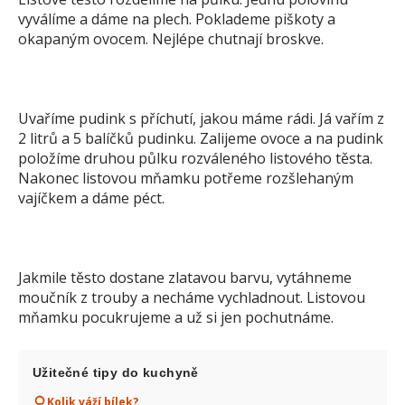
vyválíme a dáme na plech. Poklademe piškoty a
okapaným ovocem. Nejlépe chutnají broskve.
Uvaříme pudink s příchutí, jakou máme rádi. Já vařím z
2 litrů a 5 balíčků pudinku. Zalijeme ovoce a na pudink
položíme druhou půlku rozváleného listového těsta.
Nakonec listovou mňamku potřeme rozšlehaným
vajíčkem a dáme péct.
Jakmile těsto dostane zlatavou barvu, vytáhneme
moučník z trouby a necháme vychladnout. Listovou
mňamku pocukrujeme a už si jen pochutnáme.
Užitečné tipy do kuchyně
Kolik váží bílek?