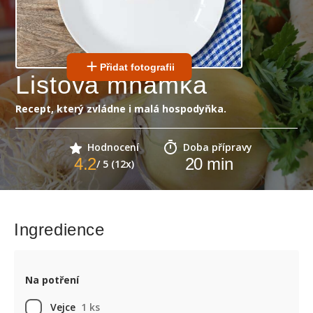
Přidat fotografii
Listová mňamka
Recept, který zvládne i malá hospodyňka.
Hodnocení
Doba přípravy
4.2
20
min
/ 5 (12x)
Ingredience
Na potření
Vejce
1 ks