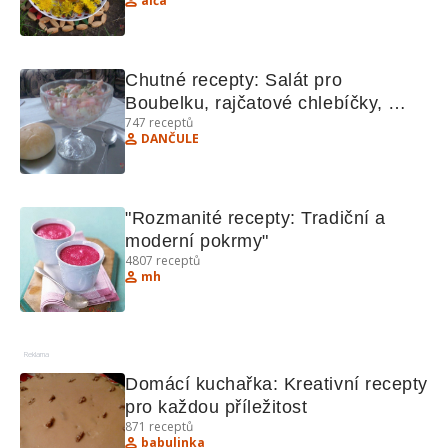
alča
Chutné recepty: Salát pro 
Boubelku, rajčatové chlebíčky, 
747
receptů
perníčky, chlebový dort, Eskymo 
DANČULE
řezy.
"Rozmanité recepty: Tradiční a 
moderní pokrmy"
4807
receptů
mh
Reklama
Domácí kuchařka: Kreativní recepty 
pro každou příležitost
871
receptů
babulinka