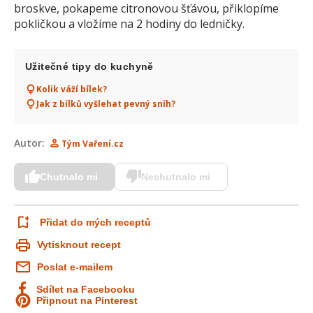
broskve, pokapeme citronovou šťávou, přiklopíme
pokličkou a vložíme na 2 hodiny do ledničky.
Užitečné tipy do kuchyně
Kolik váží bílek?
Jak z bílků vyšlehat pevný sníh?
Autor:
Tým Vaření.cz
Chutnalo mi
Nechutnalo mi
Přidat do mých receptů
Vytisknout recept
Poslat e-mailem
Sdílet na Facebooku
Připnout na Pinterest