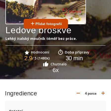
Přidat fotografii
Ledové broskve
Lehký italský moučník téměř bez práce.
Hodnocení
Doba přípravy
2.9
30
min
/ 5 (1480x)
Chutnalo
6
x
Ingredience