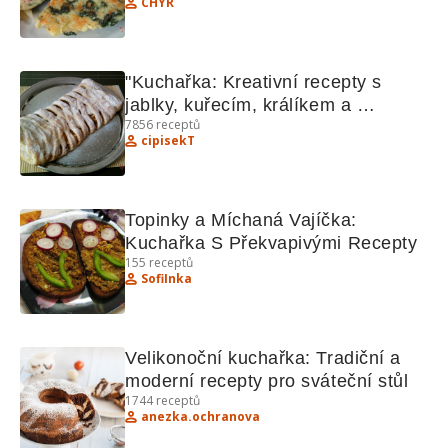
CHYR
"Kuchařka: Kreativní recepty s 
jablky, kuřecím, králíkem a 
7856
receptů
bochánky"
cipisekT
Topinky a Míchaná Vajíčka: 
Kuchařka S Překvapivými Recepty
155
receptů
SofiInka
Velikonoční kuchařka: Tradiční a 
moderní recepty pro sváteční stůl
1744
receptů
anezka.ochranova