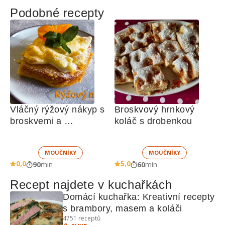
Podobné recepty
Vláčný rýžový nákyp s 
Broskvový hrnkový 
broskvemi a 
koláč s drobenkou
nadýchaným sněhem
MOUČNÍKY
MOUČNÍKY
0,0
5,0
90
min
60
min
Recept najdete v kuchařkách
Domácí kuchařka: Kreativní recepty 
s brambory, masem a koláči
4751
receptů