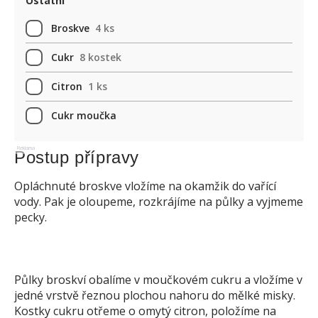
Ostatní
Broskve
4 ks
Cukr
8 kostek
Citron
1 ks
Cukr moučka
Reklama
Postup přípravy
Opláchnuté broskve vložíme na okamžik do vařící
vody. Pak je oloupeme, rozkrájíme na půlky a vyjmeme
pecky.
Půlky broskví obalíme v moučkovém cukru a vložíme v
jedné vrstvě řeznou plochou nahoru do mělké misky.
Kostky cukru otřeme o omytý citron, položíme na