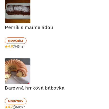
Perník s marmeládou
MOUČNÍKY
4,8
45
min
Barevná hrnková bábovka
MOUČNÍKY
4,7
60
min