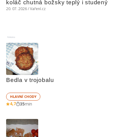
koláč chutná božsky teplý i studený
20. 07. 2026 / Vaření.cz
Reklama
Bedla v trojobalu
HLAVNÍ CHODY
4,7
35
min