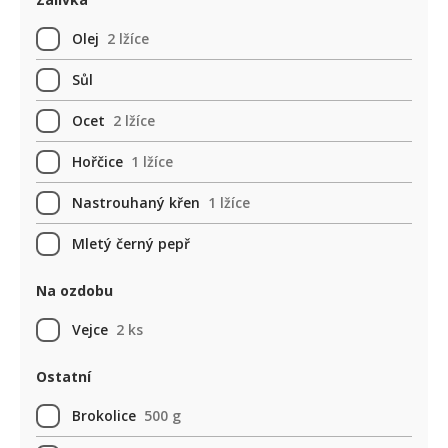
Olej
2 lžíce
Sůl
Ocet
2 lžíce
Hořčice
1 lžíce
Nastrouhaný křen
1 lžíce
Mletý černý pepř
Na ozdobu
Vejce
2 ks
Ostatní
Brokolice
500 g