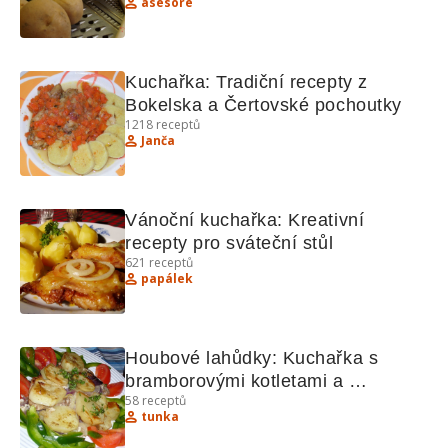
asesore
Kuchařka: Tradiční recepty z 
Bokelska a Čertovské pochoutky
1218
receptů
Janča
Vánoční kuchařka: Kreativní 
recepty pro sváteční stůl
621
receptů
papálek
Houbové lahůdky: Kuchařka s 
bramborovými kotletami a 
58
receptů
špenátovými špagety
tunka