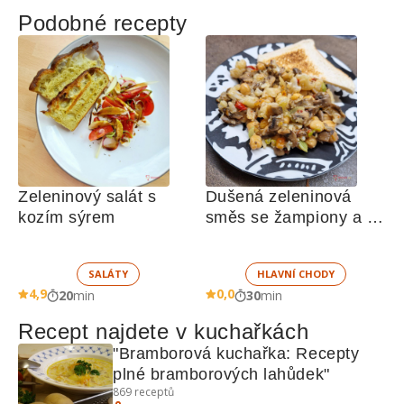
Podobné recepty
Zeleninový salát s 
Dušená zeleninová 
kozím sýrem
směs se žampiony a 
cizrnou
SALÁTY
HLAVNÍ CHODY
4,9
0,0
20
min
30
min
Recept najdete v kuchařkách
"Bramborová kuchařka: Recepty 
plné bramborových lahůdek"
869
receptů