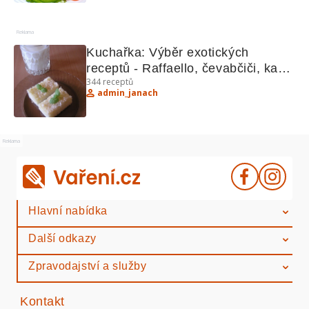
Reklama
Kuchařka: Výběr exotických 
receptů - Raffaello, čevabčiči, kapr, 
344
receptů
cikánské řezy, vepřové nakyselo
admin_janach
Reklama
Hlavní nabídka
Další odkazy
Zpravodajství a služby
Kontakt