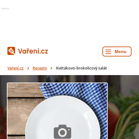
Reklama
Vaření.cz
Recepty
Květákovo-brokolicový salát