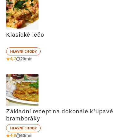
Klasické lečo
HLAVNÍ CHODY
4,7
20
min
Základní recept na dokonale křupavé 
bramboráky
HLAVNÍ CHODY
4,8
60
min