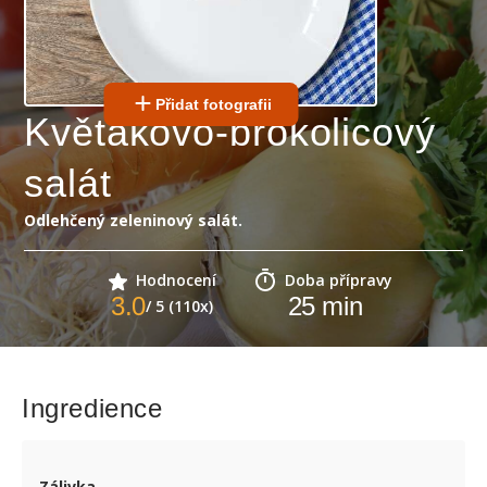
Přidat fotografii
Květákovo-brokolicový
salát
Odlehčený zeleninový salát.
Hodnocení
Doba přípravy
3.0
25
min
/ 5 (110x)
Ingredience
Zálivka