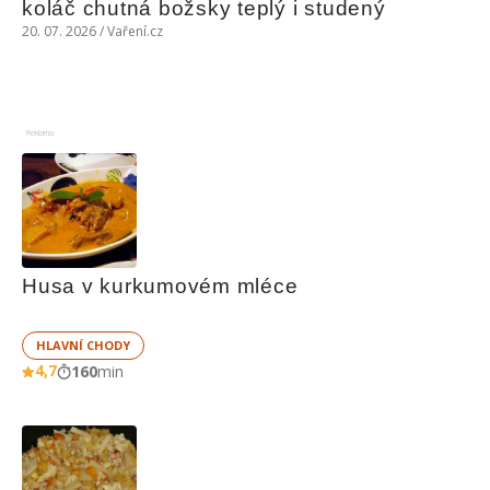
koláč chutná božsky teplý i studený
20. 07. 2026 / Vaření.cz
Reklama
Husa v kurkumovém mléce
HLAVNÍ CHODY
4,7
160
min