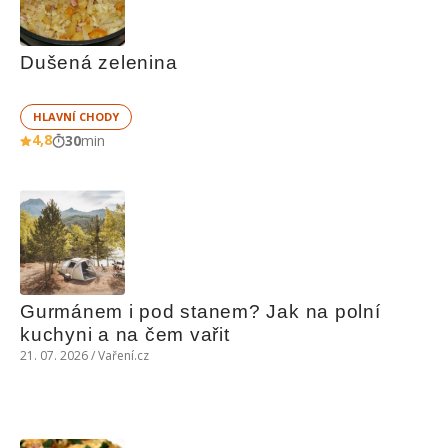
Dušená zelenina
HLAVNÍ CHODY
4,8
30
min
Gurmánem i pod stanem? Jak na polní 
kuchyni a na čem vařit
21. 07. 2026 / Vaření.cz