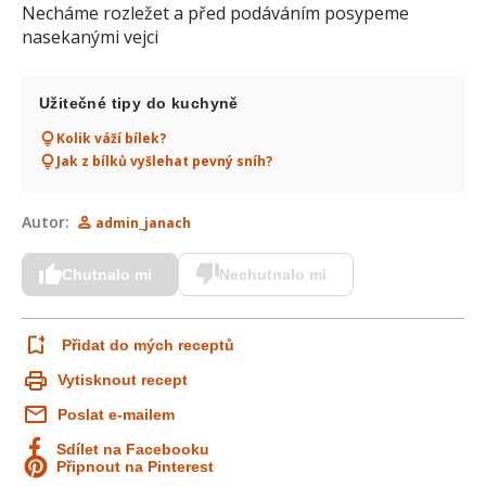
Necháme rozležet a před podáváním posypeme
nasekanými vejci
Užitečné tipy do kuchyně
Kolik váží bílek?
Jak z bílků vyšlehat pevný sníh?
Autor:
admin_janach
Chutnalo mi
Nechutnalo mi
Přidat do mých receptů
Vytisknout recept
Poslat e-mailem
Sdílet na Facebooku
Připnout na Pinterest