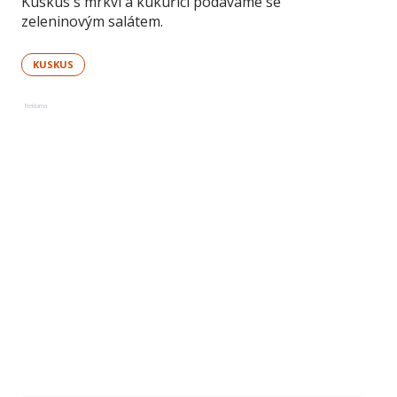
Kuskus s mrkví a kukuřicí podáváme se
zeleninovým salátem.
KUSKUS
Reklama