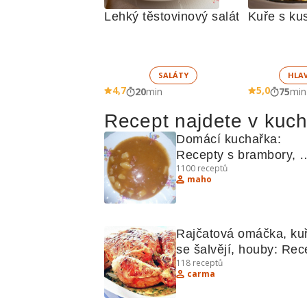
Lehký těstovinový salát
Kuře s k
SALÁTY
HLA
4,7
5,0
20
min
75
min
Recept najdete v kuc
Domácí kuchařka: 
Recepty s brambory, 
1100
receptů
drůbeží a houbami
maho
Rajčatová omáčka, kuř
se šalvějí, houby: Rece
118
receptů
zapečené s brokolicí
carma