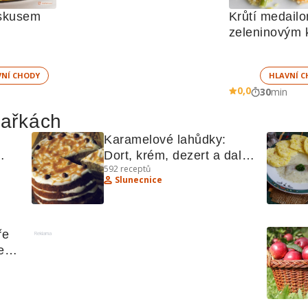
uskusem
Krůtí medailo
VNÍ CHODY
HLAVNÍ C
0,0
30
min
hařkách
Karamelové lahůdky: 
Dort, krém, dezert a další 
592
receptů
recepty
Slunecnice
e 
Reklama
pty 