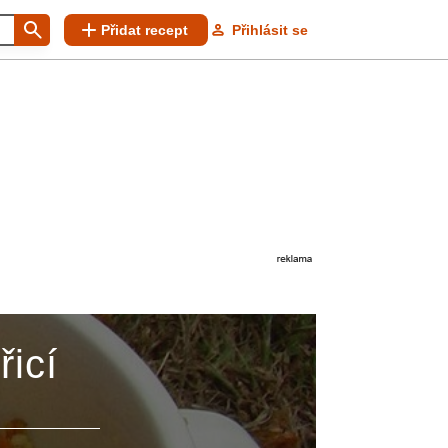
Přidat recept
Přihlásit se
řicí