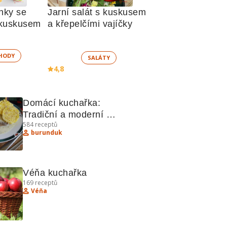
nky se 
Jarní salát s kuskusem 
zeleninovým kuskusem  
a křepelčími vajíčky
HODY
SALÁTY
4,8
Domácí kuchařka: 
Tradiční a moderní 
584
receptů
recepty
burunduk
Véňa kuchařka
169
receptů
Véňa