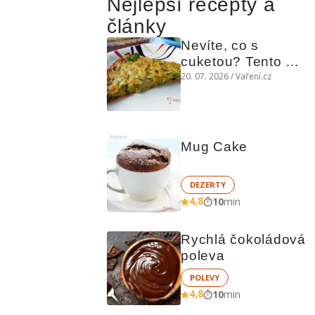
Nejlepší recepty a
články
Nevíte, co s 
cuketou? Tento 
levný slaný koláč 
20. 07. 2026 / Vaření.cz
chutná božsky teplý 
i studený
Reklama
Mug Cake
DEZERTY
4,8
10
min
Rychlá čokoládová 
poleva
POLEVY
4,8
10
min