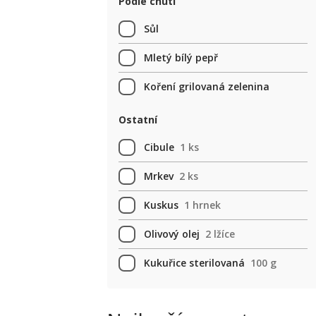
Podle chuti
Sůl
Mletý bílý pepř
Koření grilovaná zelenina
Ostatní
Cibule
1 ks
Mrkev
2 ks
Kuskus
1 hrnek
Olivový olej
2 lžíce
Kukuřice sterilovaná
100 g