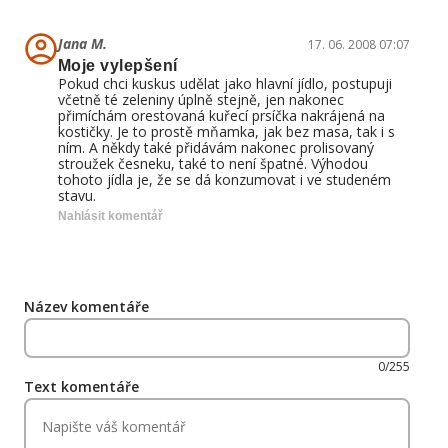
Jana M.
17. 06. 2008 07:07
Moje vylepšení
Pokud chci kuskus udělat jako hlavní jídlo, postupuji
včetně té zeleniny úplně stejně, jen nakonec
přimíchám orestovaná kuřecí prsíčka nakrájená na
kostičky. Je to prostě mňamka, jak bez masa, tak i s
ním. A někdy také přidávám nakonec prolisovaný
stroužek česneku, také to není špatné. Výhodou
tohoto jídla je, že se dá konzumovat i ve studeném
stavu.
Nahlásit komentář
Název komentáře
0/255
Text komentáře