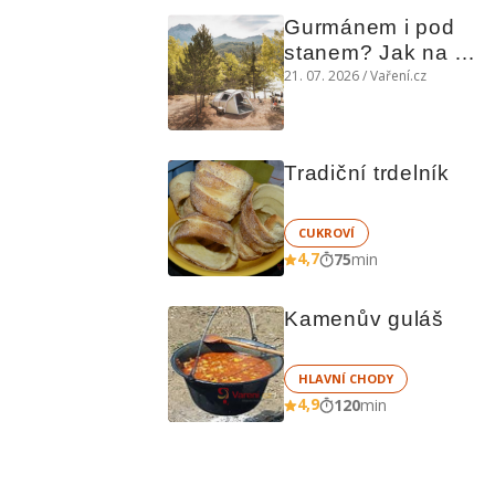
Gurmánem i pod 
stanem? Jak na 
polní kuchyni a na 
21. 07. 2026 / Vaření.cz
čem vařit
Tradiční trdelník
CUKROVÍ
4,7
75
min
Kamenův guláš
HLAVNÍ CHODY
4,9
120
min