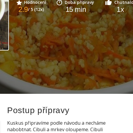
Hodnocení
Doba přípravy
Chutnal
2.9
15
min
1
x
/ 5 (12x)
Postup přípravy
Kuskus připravíme podle návodu a necháme
nabobtnat. Cibuli a mrkev oloupeme. Cibuli