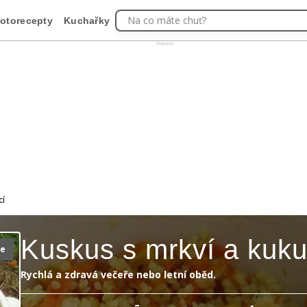
Na co máte chuť?
otorecepty
Kuchařky
Reklama
cí
Kuskus s mrkví a kuku
ie
Rychlá a zdravá večeře nebo letní oběd.