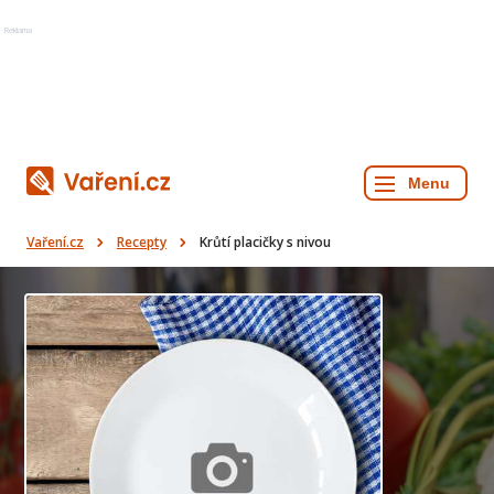
Reklama
Vaření.cz
Recepty
Krůtí placičky s nivou