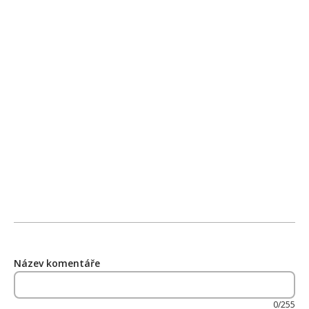
Název komentáře
0/255