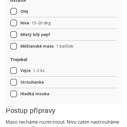
Ostatní
Olej
Niva
15-20 dkg
Mletý bílý pepř
Měšťanské maso
1 balíček
Trojobal
Vejce
1-2 ks
Strouhanka
Hladká mouka
Reklama
Postup přípravy
Maso necháme rozmrznout. Nivu zatím nastrouháme