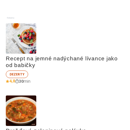
Reklama
Recept na jemné nadýchané lívance jako 
od babičky
DEZERTY
4,8
30
min