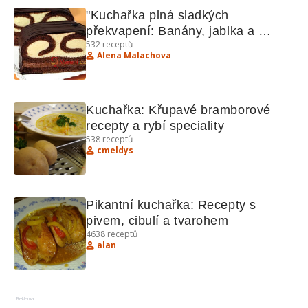
"Kuchařka plná sladkých 
překvapení: Banány, jablka a 
532
receptů
oříšky"
Alena Malachova
Kuchařka: Křupavé bramborové 
recepty a rybí speciality
538
receptů
cmeldys
Pikantní kuchařka: Recepty s 
pivem, cibulí a tvarohem
4638
receptů
alan
Reklama