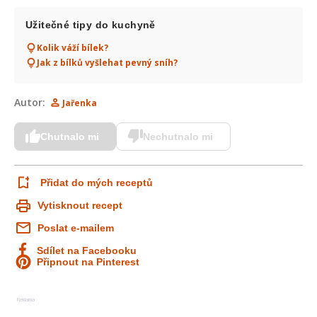
Užitečné tipy do kuchyně
Kolik váží bílek?
Jak z bílků vyšlehat pevný sníh?
Autor:
Jařenka
Chutnalo mi
Nechutnalo mi
Přidat do mých receptů
Vytisknout recept
Poslat e-mailem
Sdílet na Facebooku
Připnout na Pinterest
Reklama