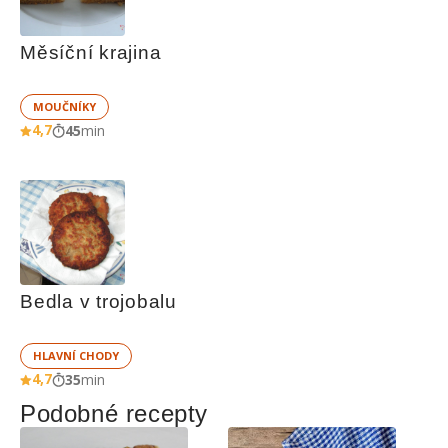
Měsíční krajina
MOUČNÍKY
4,7
45
min
Bedla v trojobalu
HLAVNÍ CHODY
4,7
35
min
Podobné recepty