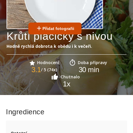
Přidat fotografii
Krůtí placičky s nivou
Hodně rychlá dobrota k obědu i k večeři.
Hodnocení
Doba přípravy
3.1
30
min
/ 5 (74x)
Chutnalo
1
x
Ingredience