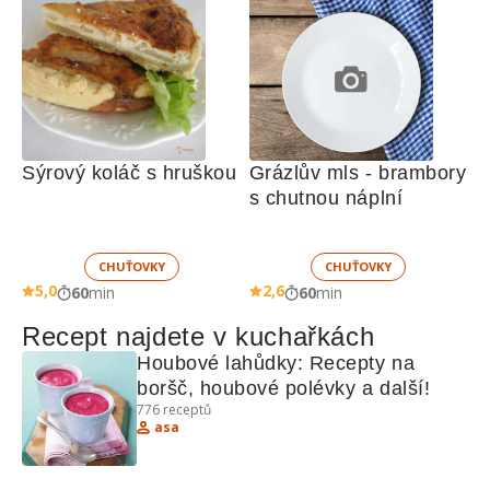
Sýrový koláč s hruškou
Grázlův mls - brambory 
s chutnou náplní
CHUŤOVKY
CHUŤOVKY
5,0
2,6
60
min
60
min
Recept najdete v kuchařkách
Houbové lahůdky: Recepty na 
boršč, houbové polévky a další!
776
receptů
asa