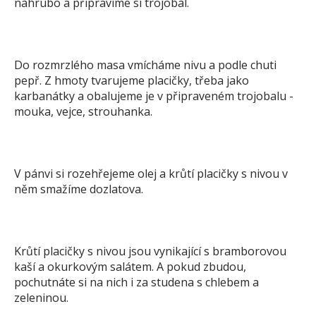
nahrubo a připravíme si trojobal.
Do rozmrzlého masa vmícháme nivu a podle chuti
pepř. Z hmoty tvarujeme placičky, třeba jako
karbanátky a obalujeme je v připraveném trojobalu -
mouka, vejce, strouhanka.
V pánvi si rozehřejeme olej a krůtí placičky s nivou v
něm smažíme dozlatova.
Krůtí placičky s nivou jsou vynikající s bramborovou
kaší a okurkovým salátem. A pokud zbudou,
pochutnáte si na nich i za studena s chlebem a
zeleninou.