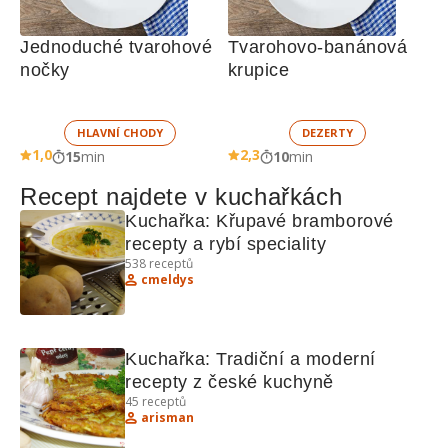
Jednoduché tvarohové 
Tvarohovo-banánová 
nočky
krupice
HLAVNÍ CHODY
DEZERTY
1,0
2,3
15
min
10
min
Recept najdete v kuchařkách
Kuchařka: Křupavé bramborové 
recepty a rybí speciality
538
receptů
cmeldys
Kuchařka: Tradiční a moderní 
recepty z české kuchyně
45
receptů
arisman