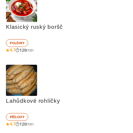
Klasický ruský boršč
POLÉVKY
4,7
120
min
Lahůdkové rohlíčky
PŘÍLOHY
4,7
120
min