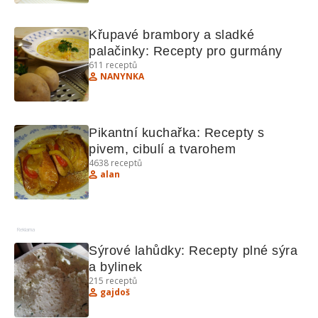
Křupavé brambory a sladké 
palačinky: Recepty pro gurmány
611
receptů
NANYNKA
Pikantní kuchařka: Recepty s 
pivem, cibulí a tvarohem
4638
receptů
alan
Reklama
Sýrové lahůdky: Recepty plné sýra 
a bylinek
215
receptů
gajdoš