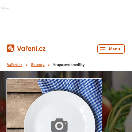
Reklama
Vaření.cz
Recepty
Krupicové knedlíky