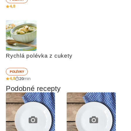
4,8
Rychlá polévka z cukety
POLÉVKY
4,8
20
min
Podobné recepty