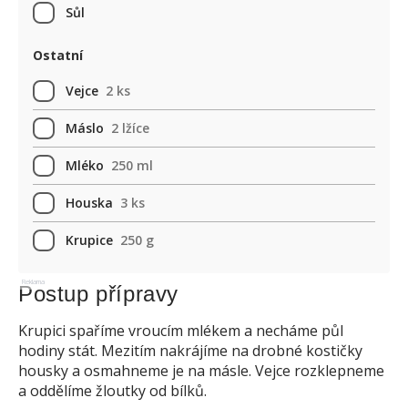
Sůl
Ostatní
Vejce
2 ks
Máslo
2 lžíce
Mléko
250 ml
Houska
3 ks
Krupice
250 g
Reklama
Postup přípravy
Krupici spaříme vroucím mlékem a necháme půl
hodiny stát. Mezitím nakrájíme na drobné kostičky
housky a osmahneme je na másle. Vejce rozklepneme
a oddělíme žloutky od bílků.