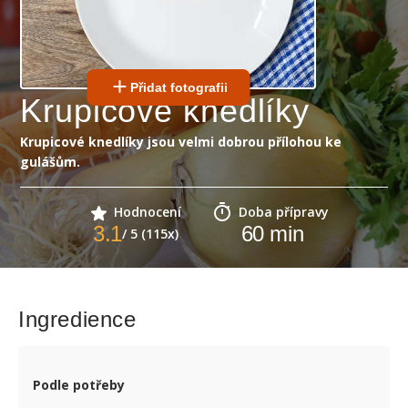
Přidat fotografii
Krupicové knedlíky
Krupicové knedlíky jsou velmi dobrou přílohou ke
gulášům.
Hodnocení
Doba přípravy
3.1
60
min
/ 5 (115x)
Ingredience
Podle potřeby