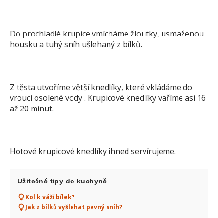
Do prochladlé krupice vmícháme žloutky, usmaženou
housku a tuhý sníh ušlehaný z bílků.
Z těsta utvoříme větší knedlíky, které vkládáme do
vroucí osolené vody . Krupicové knedlíky vaříme asi 16
až 20 minut.
Hotové krupicové knedlíky ihned servírujeme.
Užitečné tipy do kuchyně
Kolik váží bílek?
Jak z bílků vyšlehat pevný sníh?