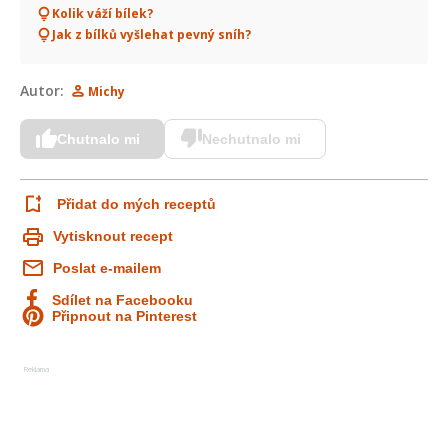
Kolik váží bílek?
Jak z bílků vyšlehat pevný sníh?
Autor:
Michy
Chutnalo mi
Nechutnalo mi
Přidat do mých receptů
Vytisknout recept
Poslat e-mailem
Sdílet na Facebooku
Připnout na Pinterest
Reklama