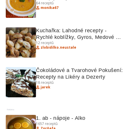
64
receptů
Kuchařka s Regionálními Poklady
monika67
Kuchařka: Lahodné recepty - 
Rychlé koblížky, Gyros, Medové 
12
receptů
lístky
zlobidilko.neustale
Čokoládové a Tvarohové Pokušení: 
Recepty na Likéry a Dezerty
18
receptů
jarek
Reklama
1. ab - nápoje - Alko
1657
receptů
Zorňafa