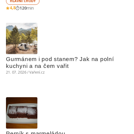
HLAVNÍ CHODY
4,8
120
min
Gurmánem i pod stanem? Jak na polní 
kuchyni a na čem vařit
21. 07. 2026 / Vaření.cz
Perník s marmeládou