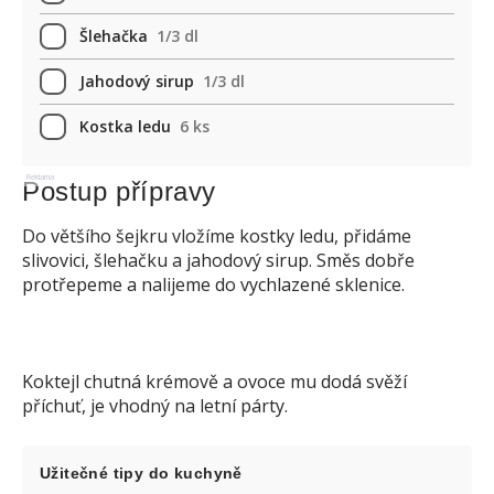
Šlehačka
1/3 dl
Jahodový sirup
1/3 dl
Kostka ledu
6 ks
Reklama
Postup přípravy
Do většího šejkru vložíme kostky ledu, přidáme
slivovici, šlehačku a jahodový sirup. Směs dobře
protřepeme a nalijeme do vychlazené sklenice.
Koktejl chutná krémově a ovoce mu dodá svěží
příchuť, je vhodný na letní párty.
Užitečné tipy do kuchyně