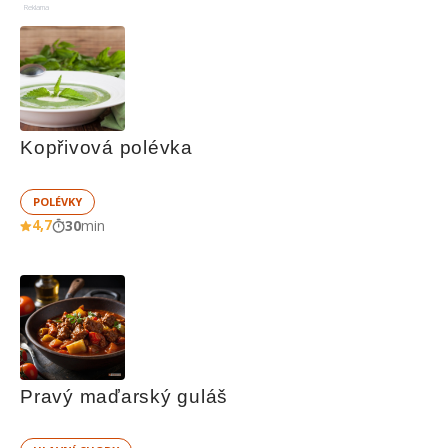
Reklama
Kopřivová polévka
POLÉVKY
4,7
30
min
Pravý maďarský guláš