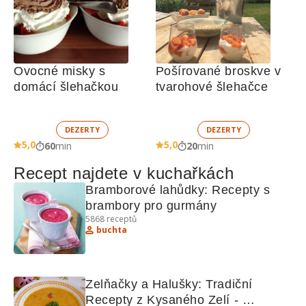
Ovocné misky s 
Pošírované broskve v 
domácí šlehačkou
tvarohové šlehačce
DEZERTY
DEZERTY
5,0
5,0
60
min
20
min
Recept najdete v kuchařkách
Bramborové lahůdky: Recepty s 
brambory pro gurmány
5868
receptů
buchta
Zelňačky a Halušky: Tradiční 
Recepty z Kysaného Zelí - 