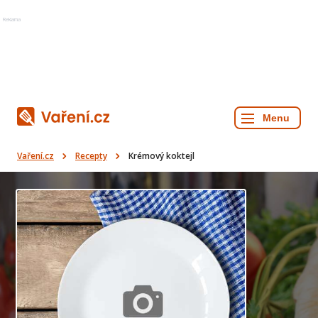
Reklama
Vaření.cz
Recepty
Krémový koktejl