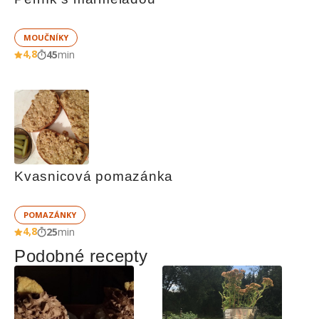
MOUČNÍKY
4,8
45
min
Kvasnicová pomazánka
POMAZÁNKY
4,8
25
min
Podobné recepty