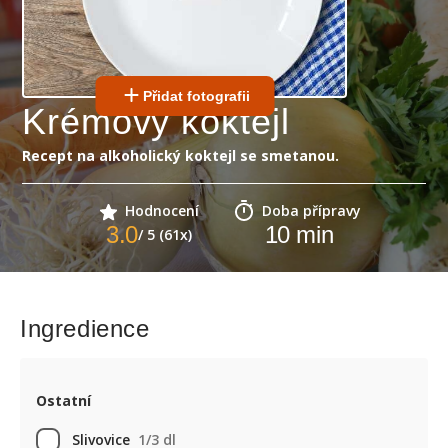
Přidat fotografii
Krémový koktejl
Recept na alkoholický koktejl se smetanou.
Hodnocení
Doba přípravy
3.0
10
min
/ 5 (61x)
Ingredience
Ostatní
Slivovice
1/3 dl